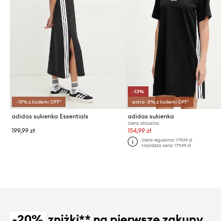
-13%
-15% z kodem: OFF*
extra -5% z kodem: OFF*
adidas sukienka Essentials
adidas sukienka
Cena aktualna:
199,99 zł
154,99 zł
Cena regularna:
179,99 zł
Najniższa cena:
179,99 zł
-20%
zniżki** na pierwsze zakupy