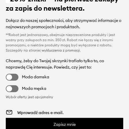
za zapis do newslettera.
Dołącz do naszej społeczności, aby otrzymywać informacje o
najnowszych promocjach i produktach.
**Rabat jest jednorazowy, obejmuje nieprzecenione produkty i jest
ważny przy zakupach za min. 350 zł. Rabat nie łączy się z innymi
promocjami, a niektóre produkty mogą być wyłączone z rabatu.
Szczegóły na stronie:
wykluczenia z promocji
.
Chcemy, żeby do Twojej skrzynki trafiało tylko to, co
naprawdę Cię interesuje. Powiedz, czy jest to:
Moda damska
Moda męska
Wybór oferty jest opcjonalny
Zapisz mnie