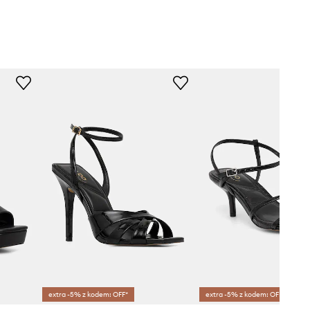
extra -5% z kodem: OFF*
extra -5% z kodem: OFF*