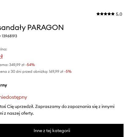
5.0
 sandały PARAGON
y 13968193
lna:
zł
arna:
349,99 zł
-54%
ena z 30 dni przed obniżką:
169,99 zł
 -5%
arny
niedostępny
ktoś Cię uprzedził. Zapraszamy do zapoznania się z innymi
 z naszej oferty.
Inne z tej kategorii