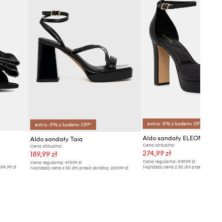
extra -5% z kodem: OFF*
extra -5% z kodem: OFF*
Aldo sandały ELEONIA
Aldo sandały Taia
Cena aktualna:
Cena aktualna:
274,99 zł
189,99 zł
Cena regularna:
439,99 zł
Cena regularna:
419,99 zł
34,99 zł
Najniższa cena z 30 dni przed obniżką
Najniższa cena z 30 dni przed obniżką:
209,99 zł