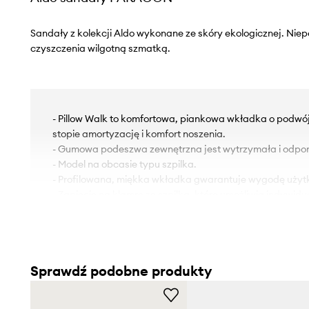
Sandały z kolekcji Aldo wykonane ze skóry ekologicznej. Nie
czyszczenia wilgotną szmatką.
- Pillow Walk to komfortowa, piankowa wkładka o podwó
stopie amortyzację i komfort noszenia.
- Gumowa podeszwa zewnętrzna jest wytrzymała i odpor
- Model na obcasie typu szpilka.
- Profilowana, miękka wkładka gwarantuje wygodę użyt
- Zapięcie na klamrę ze szpilką, które umożliwia indywi
- Wysokość obcasa: 7 cm.
Sprawdź podobne produkty