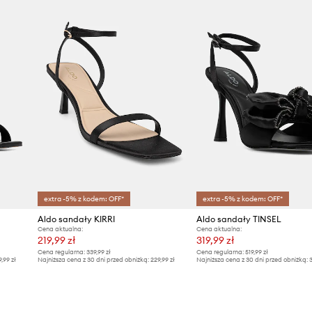
ID Produktu
extra -5% z kodem: OFF*
extra -5% z kodem: OFF*
Aldo sandały KIRRI
Aldo sandały TINSEL
Cena aktualna:
Cena aktualna:
219,99 zł
319,99 zł
Cena regularna:
339,99 zł
Cena regularna:
519,99 zł
9,99 zł
Najniższa cena z 30 dni przed obniżką:
229,99 zł
Najniższa cena z 30 dni przed obniżką:
3