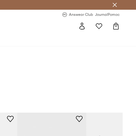
letter >
Regularne nowości >
Answear Club
Journal
Pomoc