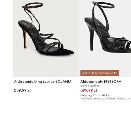
extra -5% z kodem: OFF*
Aldo sandały na szpilce SOLANIA
Aldo sandały METEORA
Cena aktualna:
339,99 zł
399,99 zł
Cena regularna:
649,99 zł
Najniższa cena z 30 dni przed obniżką:
41