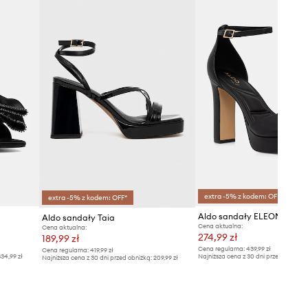
extra -5% z kodem: OFF*
extra -5% z kodem: OFF*
Aldo sandały ELEONIA
Aldo sandały Taia
Cena aktualna:
Cena aktualna:
274,99 zł
189,99 zł
Cena regularna:
439,99 zł
Cena regularna:
419,99 zł
34,99 zł
Najniższa cena z 30 dni przed obniżką
Najniższa cena z 30 dni przed obniżką:
209,99 zł