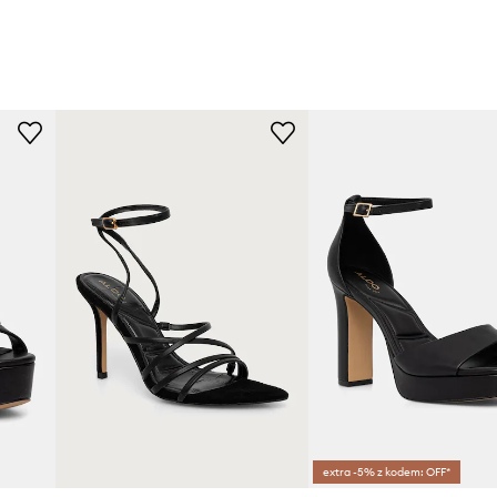
extra -5% z kodem: OFF*