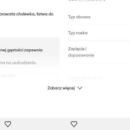
porowata cholewka, łatwa do
Typ obcasa
Typ noska
Zapięcie i
jnej gęstości zapewnia
dopasowanie
na na uszkodzenia.
kowania.
DANE PRODUKTU
dualne dopasowanie.
Zobacz więcej
Kod producenta
Kolor
Marka