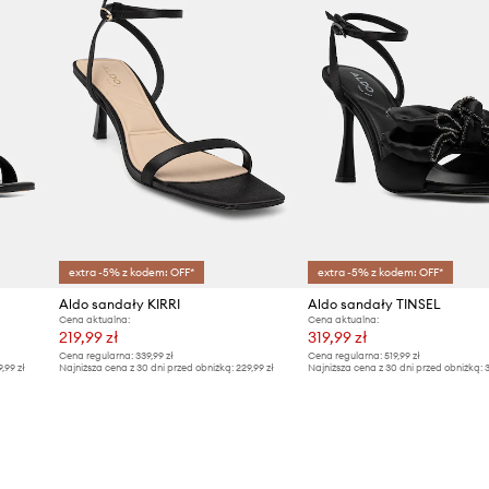
extra -5% z kodem: OFF*
extra -5% z kodem: OFF*
Aldo sandały KIRRI
Aldo sandały TINSEL
Cena aktualna:
Cena aktualna:
219,99 zł
319,99 zł
Cena regularna:
339,99 zł
Cena regularna:
519,99 zł
9,99 zł
Najniższa cena z 30 dni przed obniżką:
229,99 zł
Najniższa cena z 30 dni przed obniżką:
3