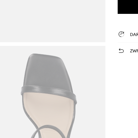
DA
ZWR