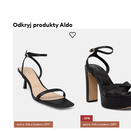
Odkryj produkty Aldo
-15%
extra -5% z kodem: OFF*
extra -5% z kodem: OFF*