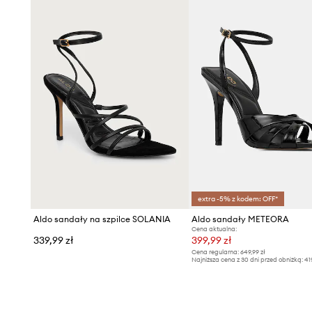
extra -5% z kodem: OFF*
Aldo sandały na szpilce SOLANIA
Aldo sandały METEORA
Cena aktualna:
339,99 zł
399,99 zł
Cena regularna:
649,99 zł
Najniższa cena z 30 dni przed obniżką:
41