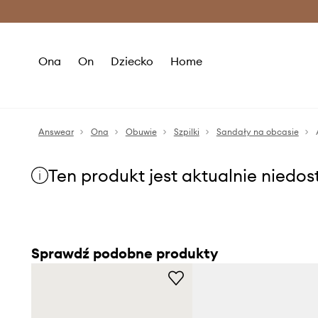
Premium Fashion Benefits >
O
Ona
On
Dziecko
Home
Answear
Ona
Obuwie
Szpilki
Sandały na obcasie
Ten produkt jest aktualnie niedo
Sprawdź podobne produkty