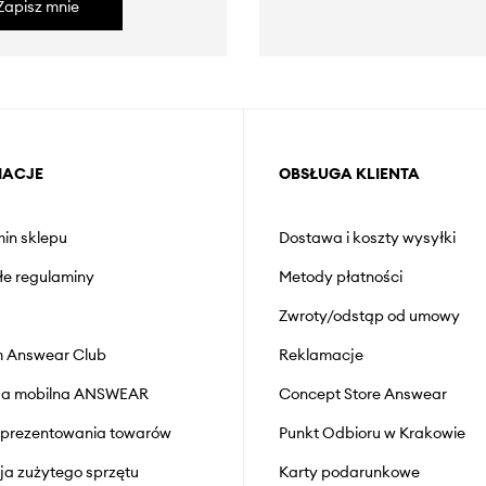
Zapisz mnie
MACJE
OBSŁUGA KLIENTA
in sklepu
Dostawa i koszty wysyłki
łe regulaminy
Metody płatności
Zwroty/odstąp od umowy
 Answear Club
Reklamacje
cja mobilna ANSWEAR
Concept Store Answear
prezentowania towarów
Punkt Odbioru w Krakowie
cja zużytego sprzętu
Karty podarunkowe