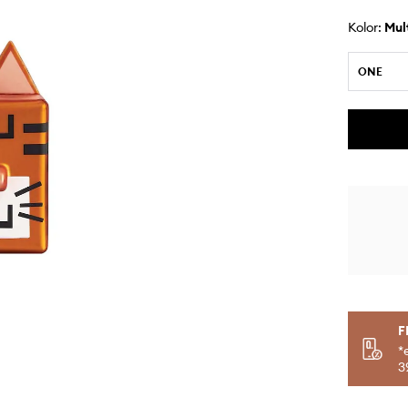
Kolor:
mu
ONE
F
*
3