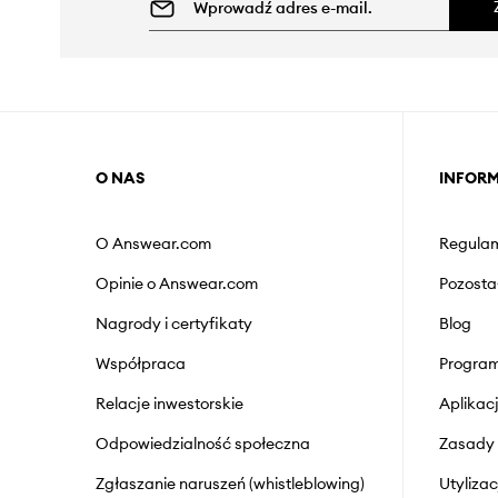
O NAS
INFOR
O Answear.com
Regulam
Opinie o Answear.com
Pozosta
Nagrody i certyfikaty
Blog
Współpraca
Program
Relacje inwestorskie
Aplika
Odpowiedzialność społeczna
Zasady 
Zgłaszanie naruszeń (whistleblowing)
Utyliza