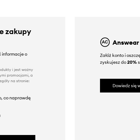
ze zakupy
Answear
 informacje o
Załóż konto i oszc
zyskujesz do
20%
s
dukty i jest ważny
nnymi promocjami, a
góły na stronie:
Dowiedz się w
to, co naprawdę
a