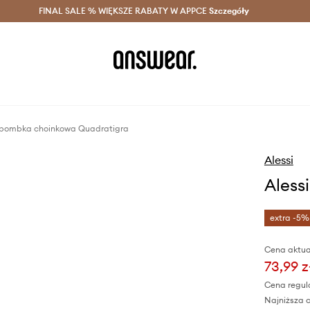
szczędzaj z Answear Club >
FINAL SALE % WIĘKSZE RABATY W APPCE
Dostawa nawet w 24h >
Szczegóły
News
 bombka choinkowa Quadratigra
Alessi
Aless
extra -5%
Cena aktua
73,99 z
Cena regul
Najniższa c