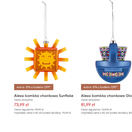
extra -5% z kodem: OFF*
extra -5% z kodem: OFF*
Alessi bombka choinkowa Sunflake
Alessi bombka choinkowa Gl
Cena aktualna:
Cena aktualna:
73,99 zł
81,99 zł
Cena regularna:
99,99 zł
Cena regularna:
109,99 zł
Najniższa cena z 30 dni przed obniżką:
75,99 zł
Najniższa cena z 30 dni przed obniżką:
83