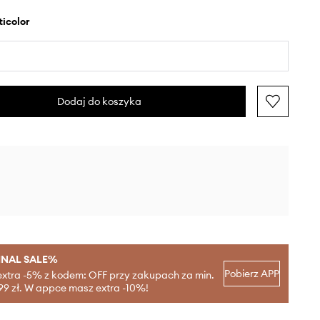
lticolor
Dodaj do koszyka
INAL SALE%
Pobierz APP
extra -5% z kodem: OFF przy zakupach za min.
99 zł. W appce masz extra -10%!