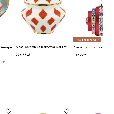
-15% z kodem: OFF*
Alessi pojemnik z pokrywką Delight
 Presepe
Alessi bombka choinkowa 
339,99 zł
109,99 zł
19,99 zł