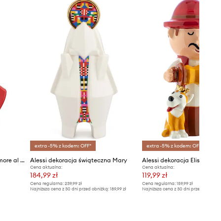
extra -5% z kodem: OFF*
extra -5% z kodem: OFF*
Alessi bombka choinkowa Amore al Cubo
Alessi dekoracja świąteczna Mary
Alessi dekoracja Elisabetto
Cena aktualna:
Cena aktualna:
184,99 zł
119,99 zł
Cena regularna:
239,99 zł
Cena regularna:
159,99 zł
Najniższa cena z 30 dni przed obniżką:
189,99 zł
Najniższa cena z 30 dni przed obniżką