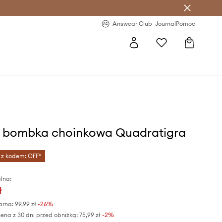
letter >
Regularne nowości >
Answear Club
Journal
Pomoc
i bombka choinkowa Quadratigra
 z kodem: OFF*
lna:
ł
arna:
99,99 zł
-26%
ena z 30 dni przed obniżką:
75,99 zł
 -2%