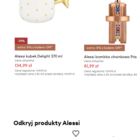
-10%
extra -5% z kodem: OFF*
extra -5% z kodem: OFF*
Alessi kubek Delight 370 ml
Alessi bombka choinkowa Pri
Cena aktualna:
Cena aktualna:
134,99 zł
81,99 zł
Cena regularna:
149,99 zł
Cena regularna:
109,99 zł
Najniższa cena z 30 dni przed obniżką:
149,99 zł
Najniższa cena z 30 dni przed obniżką:
83
Odkryj produkty Alessi