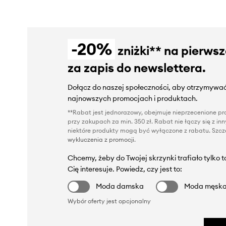
-20%
zniżki** na pierws
za zapis do newslettera.
Dołącz do naszej społeczności, aby otrzymywać
najnowszych promocjach i produktach.
**Rabat jest jednorazowy, obejmuje nieprzecenione pro
przy zakupach za min. 350 zł. Rabat nie łączy się z i
niektóre produkty mogą być wyłączone z rabatu. Szcze
wykluczenia z promocji
.
Chcemy, żeby do Twojej skrzynki trafiało tylko 
Cię interesuje. Powiedz, czy jest to:
Moda damska
Moda męsk
Wybór oferty jest opcjonalny