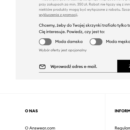
przy zakupach za min. 350 zł. Rabat nie łączy się z i
niektóre produkty mogą być wyłączone z rabatu. Szcze
wykluczenia z promocji
.
Chcemy, żeby do Twojej skrzynki trafiało tylko 
Cię interesuje. Powiedz, czy jest to:
Moda damska
Moda męsk
Wybór oferty jest opcjonalny
O NAS
INFOR
O Answear.com
Regulam