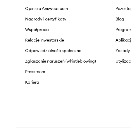
Opinie o Answear.com
Pozosta
Nagrody i certyfikaty
Blog
Współpraca
Program
Relacje inwestorskie
Aplika
Odpowiedzialność społeczna
Zasady 
Zgłaszanie naruszeń (whistleblowing)
Utyliza
Pressroom
Kariera