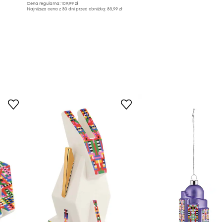
Cena regularna:
109,99 zł
Najniższa cena z 30 dni przed obniżką:
83,99 zł