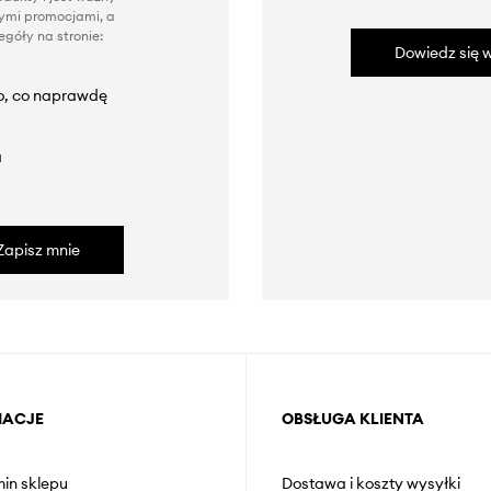
nnymi promocjami, a
góły na stronie:
Dowiedz się w
to, co naprawdę
a
Zapisz mnie
MACJE
OBSŁUGA KLIENTA
in sklepu
Dostawa i koszty wysyłki