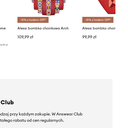
-15% z kodem: OFF*
-15% z kodem: OFF*
ome
Alessi bombka choinkowa Arch
109,99 zł
99,99 zł
3,99 zł
 Club
zędzaj przy każdym zakupie. W Answear Club
tałego rabatu od cen regularnych.