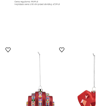
Cena regularna:
99,99 zł
Najniższa cena z 30 dni przed obniżką:
67,99 zł