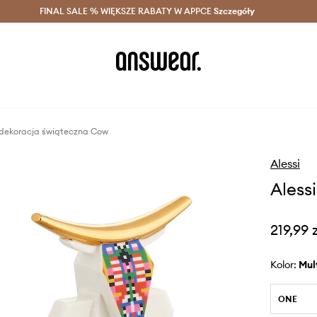
szczędzaj z Answear Club >
FINAL SALE % WIĘKSZE RABATY W APPCE
Dostawa nawet w 24h >
Szczegóły
News
 dekoracja świąteczna Cow
Alessi
Aless
219,99 
Kolor:
mu
ONE