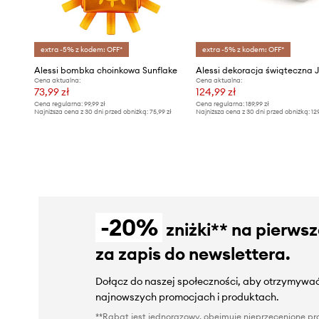
extra -5% z kodem: OFF*
extra -5% z kodem: OFF*
Alessi bombka choinkowa Sunflake
Alessi dekoracja świąteczna 
Cena aktualna:
Cena aktualna:
73,99 zł
124,99 zł
Cena regularna:
99,99 zł
Cena regularna:
189,99 zł
Najniższa cena z 30 dni przed obniżką:
75,99 zł
Najniższa cena z 30 dni przed obniżką:
12
-20%
zniżki** na pierws
za zapis do newslettera.
Dołącz do naszej społeczności, aby otrzymywać
najnowszych promocjach i produktach.
**Rabat jest jednorazowy, obejmuje nieprzecenione pro