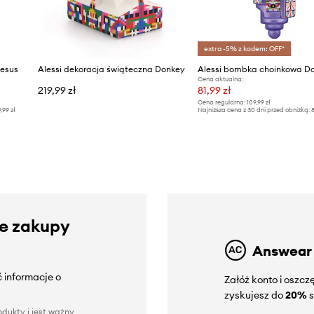
extra -5% z kodem: OFF*
Jesus
Alessi dekoracja świąteczna Donkey
Alessi bombka choinkowa D
Cena aktualna:
219,99 zł
81,99 zł
Cena regularna:
109,99 zł
9,99 zł
Najniższa cena z 30 dni przed obniżką:
8
ze zakupy
Answear
 informacje o
Załóż konto i oszc
zyskujesz do
20%
s
dukty i jest ważny