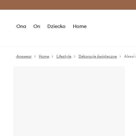
Premium Fashion Benefits >
O
Ona
On
Dziecko
Home
Answear
Home
Lifestyle
Dekoracje świąteczne
Alessi