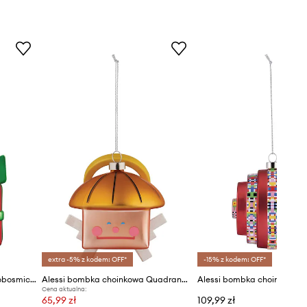
extra -5% z kodem: OFF*
-15% z kodem: OFF*
Alessi bombka choinkowa Cobosmico
Alessi bombka choinkowa Quadrangelo
Alessi bombka choinkowa 
Cena aktualna:
65,99 zł
109,99 zł