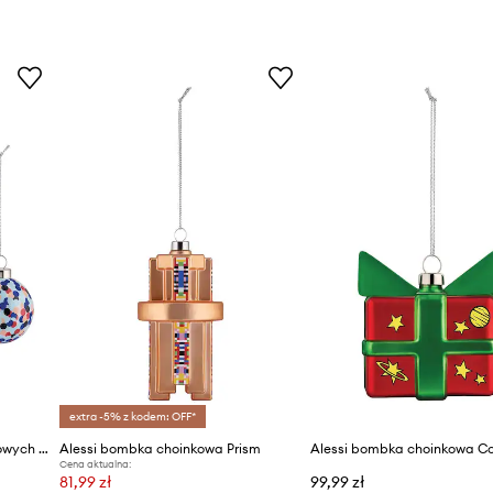
extra -5% z kodem: OFF*
Alessi zestaw bombek choinkowych Proust 3-pack
Alessi bombka choinkowa Prism
Cena aktualna:
81,99 zł
99,99 zł