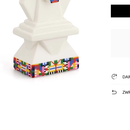
DA
ZWR