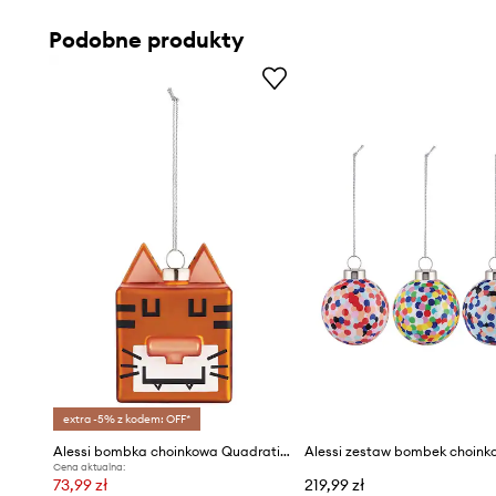
Podobne produkty
extra -5% z kodem: OFF*
Alessi bombka choinkowa Quadratigra
Cena aktualna:
73,99 zł
219,99 zł