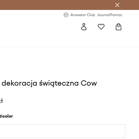
letter >
Regularne nowości >
Answear Club
Journal
Pomoc
i dekoracja świąteczna Cow
zł
lticolor