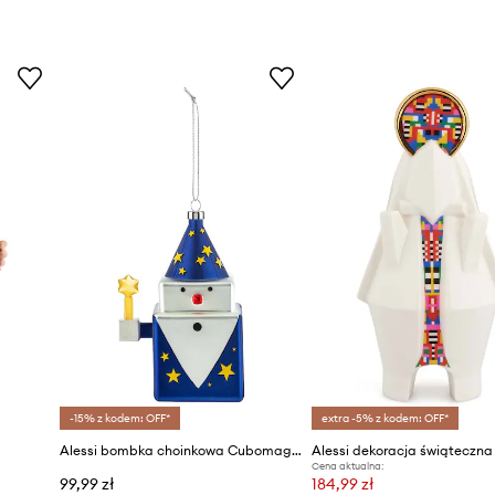
-15% z kodem: OFF*
extra -5% z kodem: OFF*
Alessi bombka choinkowa Cubomago
Alessi dekoracja świąteczna
Cena aktualna:
99,99 zł
184,99 zł