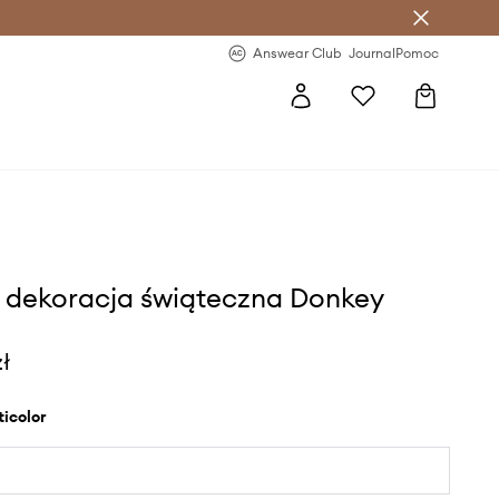
letter >
Regularne nowości >
Answear Club
Journal
Pomoc
i dekoracja świąteczna Donkey
zł
lticolor