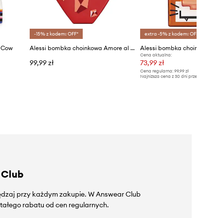
-15% z kodem: OFF*
extra -5% z kodem: OFF*
a Cow
Alessi bombka choinkowa Amore al Cubo
Cena aktualna:
99,99 zł
73,99 zł
Cena regularna:
99,99 zł
Najniższa cena z 30 dni przed obniżką
 Club
zędzaj przy każdym zakupie. W Answear Club
tałego rabatu od cen regularnych.