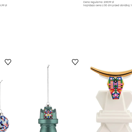
Cena regularna:
239,99 zł
4,99 zł
Najniższa cena z 30 dni przed obniżką:
1