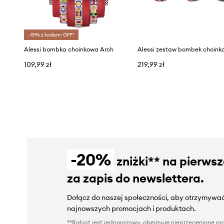
-15% z kodem: OFF*
Alessi bombka choinkowa Arch
109,99 zł
219,99 zł
-20%
zniżki** na pierws
za zapis do newslettera.
Dołącz do naszej społeczności, aby otrzymywać
najnowszych promocjach i produktach.
**Rabat jest jednorazowy, obejmuje nieprzecenione pro