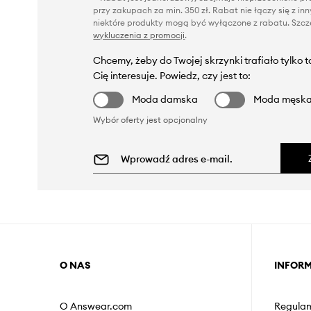
przy zakupach za min. 350 zł. Rabat nie łączy się z i
niektóre produkty mogą być wyłączone z rabatu. Szcze
wykluczenia z promocji
.
Chcemy, żeby do Twojej skrzynki trafiało tylko 
Cię interesuje. Powiedz, czy jest to:
Moda damska
Moda męsk
Wybór oferty jest opcjonalny
O NAS
INFOR
O Answear.com
Regulam