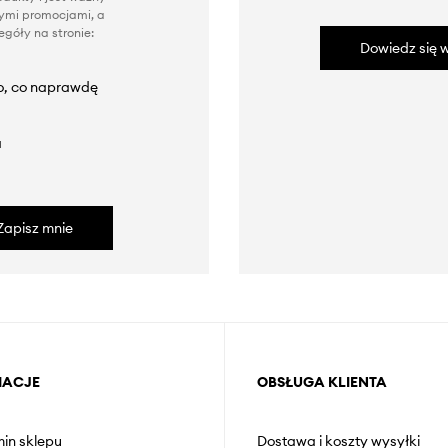
nnymi promocjami, a
góły na stronie:
Dowiedz się w
to, co naprawdę
a
Zapisz mnie
MACJE
OBSŁUGA KLIENTA
in sklepu
Dostawa i koszty wysyłki