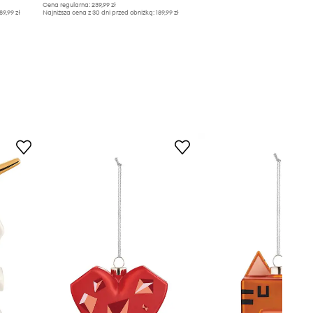
Cena regularna:
239,99 zł
89,99 zł
Najniższa cena z 30 dni przed obniżką:
189,99 zł