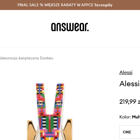
szczędzaj z Answear Club >
FINAL SALE % WIĘKSZE RABATY W APPCE
Dostawa nawet w 24h >
Szczegóły
News
 dekoracja świąteczna Donkey
Alessi
Aless
219,99 
Kolor:
mu
ONE