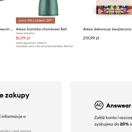
extra -5% z kodem: OFF*
Alessi zestaw bombek choinkowych Proust 3-pack
Alessi bombka choinkowa Bell
Alessi dekoracja świąteczn
Cena aktualna:
81,99 zł
219,99 zł
Cena regularna:
109,99 zł
Najniższa cena z 30 dni przed obniżką:
83,99 zł
ze zakupy
Answear
 informacje o
Załóż konto i oszc
zyskujesz do
20%
s
dukty i jest ważny