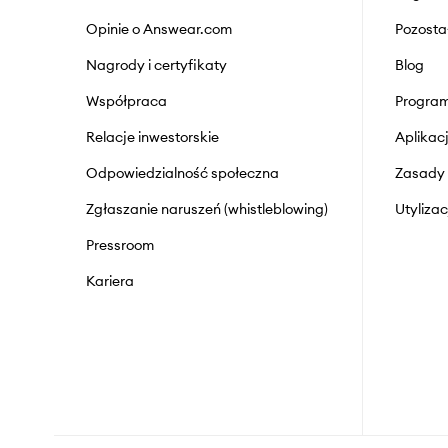
Opinie o Answear.com
Pozosta
Nagrody i certyfikaty
Blog
Współpraca
Program
Relacje inwestorskie
Aplika
Odpowiedzialność społeczna
Zasady 
Zgłaszanie naruszeń (whistleblowing)
Utyliza
Pressroom
Kariera