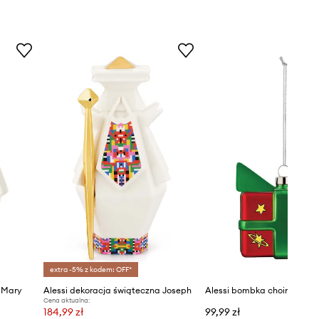
extra -5% z kodem: OFF*
 Mary
Alessi dekoracja świąteczna Joseph
Cena aktualna:
184,99 zł
99,99 zł