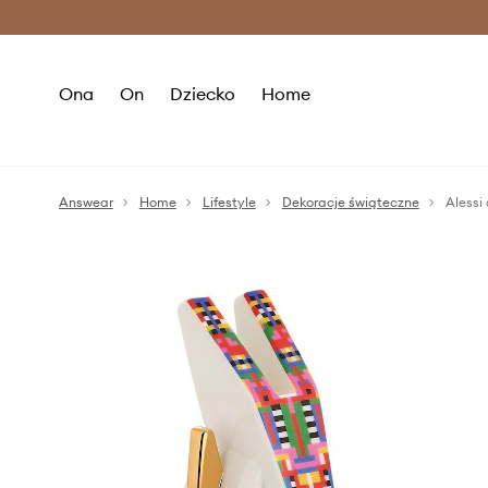
Premium Fashion Benefits >
O
Ona
On
Dziecko
Home
Answear
Home
Lifestyle
Dekoracje świąteczne
Alessi