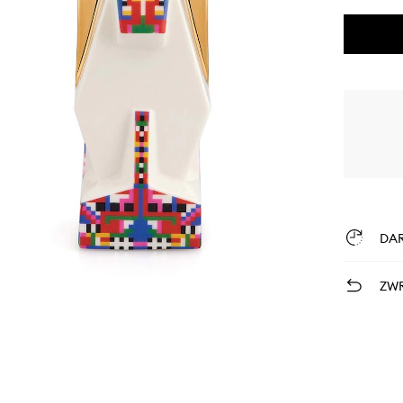
DA
ZWR