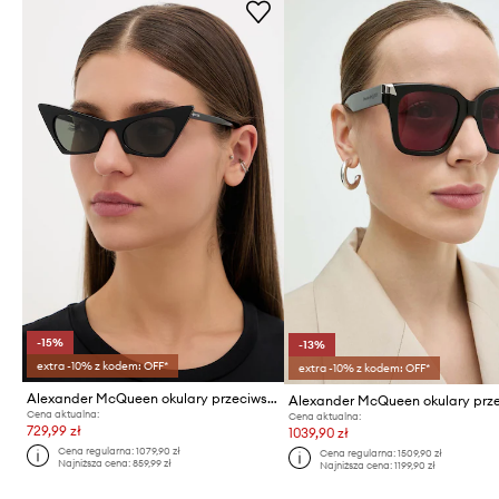
-15%
-13%
extra -10% z kodem: OFF*
extra -10% z kodem: OFF*
Alexander McQueen okulary przeciwsłoneczne kocie oczy damskie
Cena aktualna:
Cena aktualna:
729,99 zł
1039,90 zł
Cena regularna:
1079,90 zł
Cena regularna:
1509,90 zł
Najniższa cena:
859,99 zł
Najniższa cena:
1199,90 zł