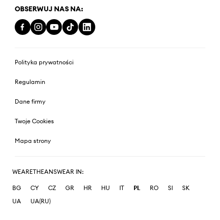
OBSERWUJ NAS NA:
Polityka prywatności
Regulamin
Dane firmy
Twoje Cookies
Mapa strony
WEARETHEANSWEAR IN:
BG
CY
CZ
GR
HR
HU
IT
PL
RO
SI
SK
UA
UA(RU)