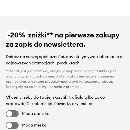
-20%
zniżki** na pierwsze zakupy
za zapis do newslettera.
Dołącz do naszej społeczności, aby otrzymywać informacje o
najnowszych promocjach i produktach.
**Rabat jest jednorazowy, obejmuje nieprzecenione produkty i jest
ważny przy zakupach za min. 350 zł. Rabat nie łączy się z innymi
promocjami, a niektóre produkty mogą być wyłączone z rabatu.
Szczegóły na stronie:
wykluczenia z promocji
.
Chcemy, żeby do Twojej skrzynki trafiało tylko to, co
naprawdę Cię interesuje. Powiedz, czy jest to:
Moda damska
Moda męska