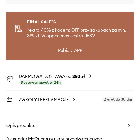
FINAL SALE%
*extra -10% z kodem: OFF przy zakupach za min.
399 zł. W appce masz extra -15%!
Pobierz APP
DARMOWA DOSTAWA od
280 zł
Dostawa nawet w 24h
ZWROTY I REKLAMACJE
Zwrot do 30 dni
Opis produktu
Alexander McQueen okulary przeciwsłoneczne