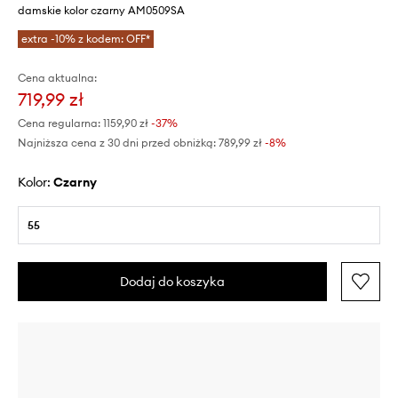
damskie kolor czarny AM0509SA
extra -10% z kodem: OFF*
Cena aktualna:
719,99 zł
Cena regularna:
1159,90 zł
-37%
Najniższa cena z 30 dni przed obniżką:
789,99 zł
 -8%
Kolor:
czarny
55
Dodaj do koszyka