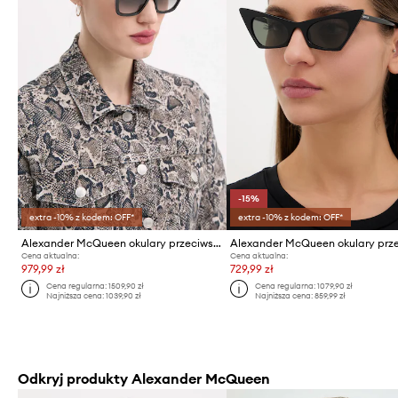
-15%
extra -10% z kodem: OFF*
extra -10% z kodem: OFF*
Alexander McQueen okulary przeciwsłoneczne
Cena aktualna:
Cena aktualna:
979,99 zł
729,99 zł
Cena regularna:
1509,90 zł
Cena regularna:
1079,90 zł
Najniższa cena:
1039,90 zł
Najniższa cena:
859,99 zł
Odkryj produkty Alexander McQueen