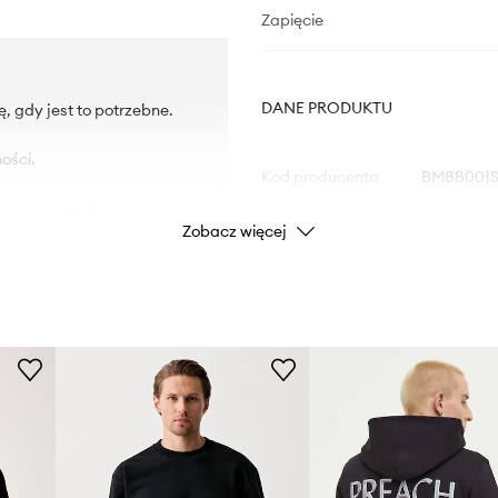
Zapięcie
DANE PRODUKTU
 gdy jest to potrzebne.
ości.
Kod producenta
BMBB001S
niącymi przed
Zobacz więcej
Kolor
Marka
Producent
ID Produktu