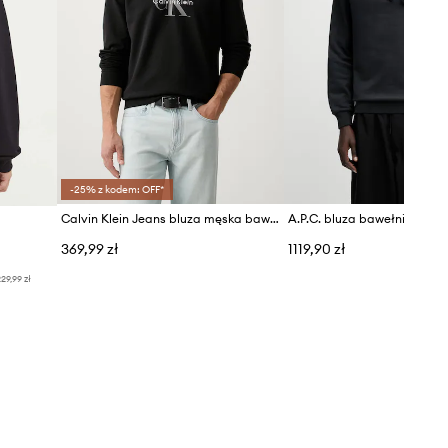
-25% z kodem: OFF*
Calvin Klein Jeans bluza męska bawełniana
369,99 zł
1119,90 zł
29,99 zł