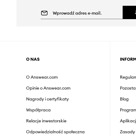
O NAS
INFOR
O Answear.com
Regulam
Opinie o Answear.com
Pozosta
Nagrody i certyfikaty
Blog
Współpraca
Program
Relacje inwestorskie
Aplika
Odpowiedzialność społeczna
Zasady 