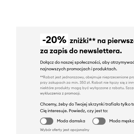
-20%
zniżki** na pierws
za zapis do newslettera.
Dołącz do naszej społeczności, aby otrzymywać
najnowszych promocjach i produktach.
**Rabat jest jednorazowy, obejmuje nieprzecenione pro
przy zakupach za min. 350 zł. Rabat nie łączy się z i
niektóre produkty mogą być wyłączone z rabatu. Szcze
wykluczenia z promocji
.
Chcemy, żeby do Twojej skrzynki trafiało tylko 
Cię interesuje. Powiedz, czy jest to:
Moda damska
Moda męsk
Wybór oferty jest opcjonalny