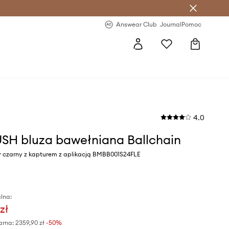
letter >
Regularne nowości >
Answear Club
Journal
Pomoc
4.0
H bluza bawełniana Ballchain
r czarny z kapturem z aplikacją BMBB001S24FLE
lna:
zł
arna:
2359,90 zł
-50%