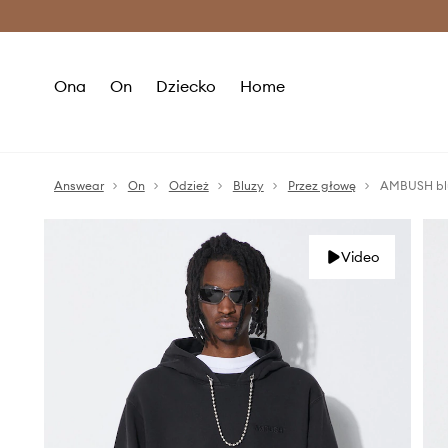
Premium Fashion Benefits >
O
Ona
On
Dziecko
Home
Answear
On
Odzież
Bluzy
Przez głowę
AMBUSH blu
Video