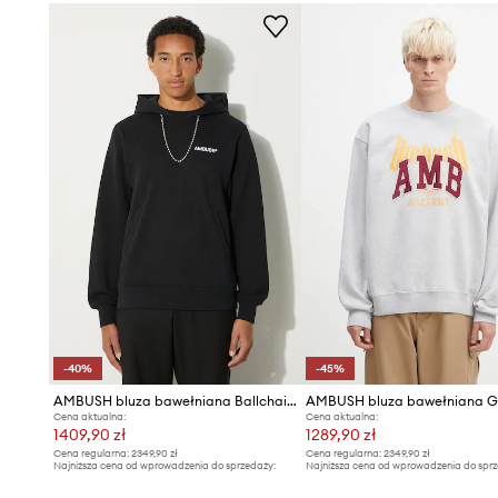
-40%
-45%
AMBUSH bluza bawełniana Ballchain
AMBUSH bluza bawełniana G
Cena aktualna:
Cena aktualna:
1409,90 zł
1289,90 zł
Cena regularna:
2349,90 zł
Cena regularna:
2349,90 zł
Najniższa cena od wprowadzenia do sprzedaży:
Najniższa cena od wprowadzenia do sprz
2349,90 zł
2349,90 zł