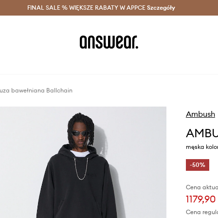
szczędzaj z Answear Club >
FINAL SALE % WIĘKSZE RABATY W APPCE
Dostawa nawet w 24h >
Szczegóły
News
za bawełniana Ballchain
Ambush
AMBUS
męska kolo
-50%
Cena aktua
1179,90 
Cena regul