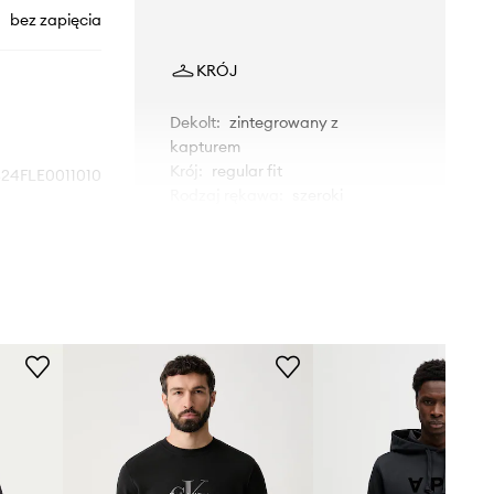
bez zapięcia
KRÓJ
Dekolt
:
zintegrowany z
kapturem
Krój
:
regular fit
24FLE0011010
Rodzaj rękawa
:
szeroki
czarny
WYMIARY
Ambush
Model ze zdjęcia ma 189 cm
wzrostu i ma na sobie rozmiar L.
Rozmiarówka standardowa
Zalecamy wybór rozmiaru, jaki nosisz
zazwyczaj.
Tabela rozmiarów