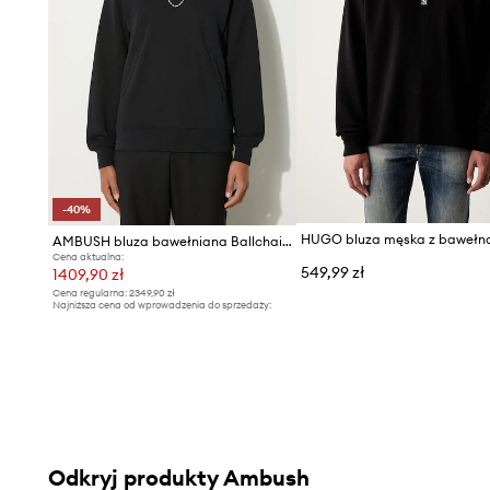
-40%
AMBUSH bluza bawełniana Ballchain
Cena aktualna:
549,99 zł
1409,90 zł
Cena regularna:
2349,90 zł
Najniższa cena od wprowadzenia do sprzedaży:
2349,90 zł
Odkryj produkty Ambush