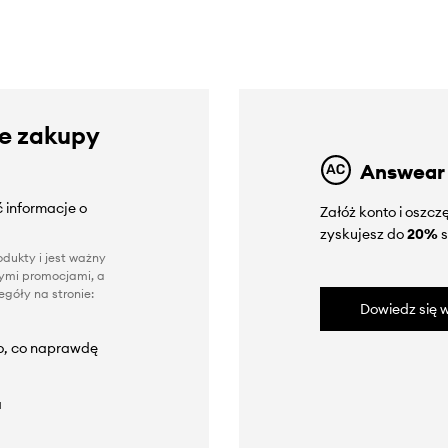
ze zakupy
Answear
 informacje o
Załóż konto i oszc
zyskujesz do
20%
s
dukty i jest ważny
nnymi promocjami, a
góły na stronie:
Dowiedz się w
to, co naprawdę
a