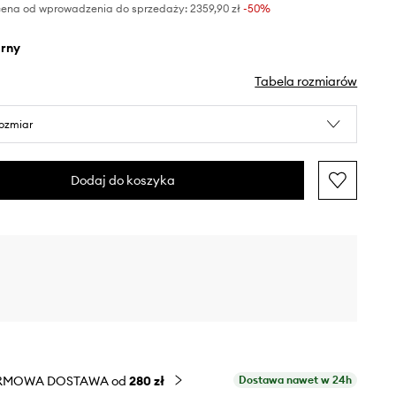
cena od wprowadzenia do sprzedaży:
2359,90 zł
 -50%
arny
Tabela rozmiarów
rozmiar
Dodaj do koszyka
RMOWA DOSTAWA od
280 zł
Dostawa nawet w 24h