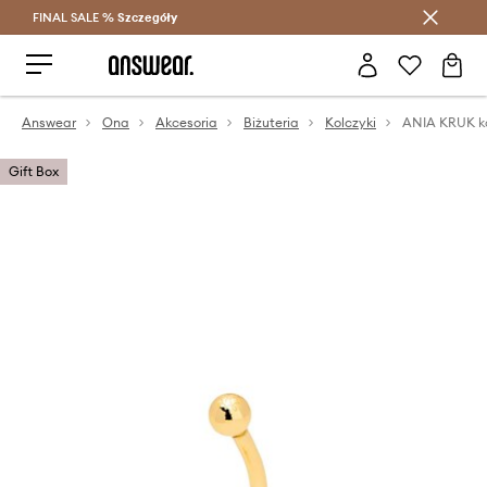
FINAL SALE %
Szczegóły
Oszczędzaj z Answear Club >
Answear
Ona
Akcesoria
Biżuteria
Kolczyki
Gift Box