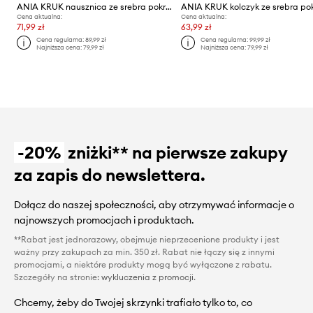
ANIA KRUK nausznica ze srebra pokrytego złotem ROCK IT
Cena aktualna:
Cena aktualna:
71,99 zł
63,99 zł
Cena regularna:
89,99 zł
Cena regularna:
99,99 zł
Najniższa cena:
79,99 zł
Najniższa cena:
79,99 zł
-20%
zniżki** na pierwsze zakupy
za zapis do newslettera.
Dołącz do naszej społeczności, aby otrzymywać informacje o
najnowszych promocjach i produktach.
**Rabat jest jednorazowy, obejmuje nieprzecenione produkty i jest
ważny przy zakupach za min. 350 zł. Rabat nie łączy się z innymi
promocjami, a niektóre produkty mogą być wyłączone z rabatu.
Szczegóły na stronie:
wykluczenia z promocji
.
Chcemy, żeby do Twojej skrzynki trafiało tylko to, co