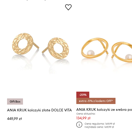
-20%
extra -5% z kodem: OFF*
Gift Box
ANIA KRUK kolczyki złote DOLCE VITA
Cena aktualna:
134,99 zł
449,99 zł
Cena regularna:
169,99 zł
Najniższa cena:
169,99 zł