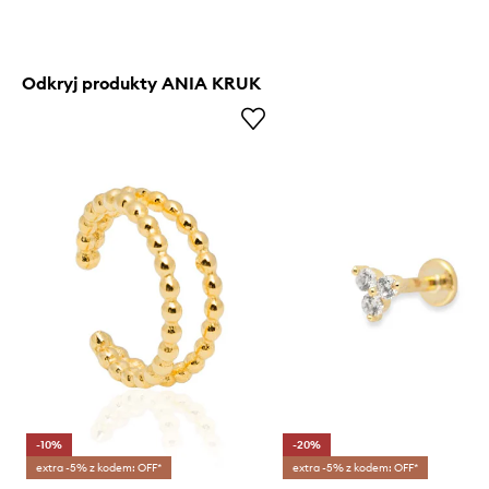
Odkryj produkty ANIA KRUK
-10%
-20%
extra -5% z kodem: OFF*
extra -5% z kodem: OFF*