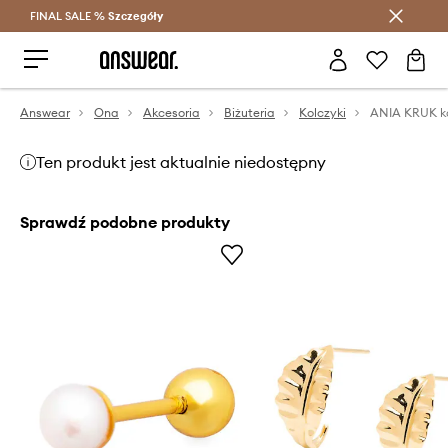
FINAL SALE %
Szczegóły
Oszczędzaj z Answear Club >
Answear
Ona
Akcesoria
Biżuteria
Kolczyki
Ten produkt jest aktualnie niedostępny
Sprawdź podobne produkty