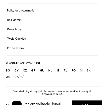
Polityka prywatności
Regulamin
Dane firmy
Twoje Cookies
Mapa strony
WEARETHEANSWEAR IN:
BG
CY
CZ
GR
HR
HU
IT
PL
RO
SI
SK
UA
UA(RU)
Zawartość tej strony jest chroniona prawem autorskim i należy do
Answear.com S.A.
Pobierz aplikację i kupuj