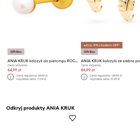
extra -5% z kodem: OFF*
Gift Box
Gift Box
ANIA KRUK kolczyk do piercingu ROCK IT
Cena aktualna:
Cena aktualna:
64,99 zł
86,99 zł
Cena regularna:
89,99 zł
Cena regularna:
159,99 zł
Najniższa cena:
71,99 zł
Najniższa cena:
91,99 zł
Odkryj produkty ANIA KRUK