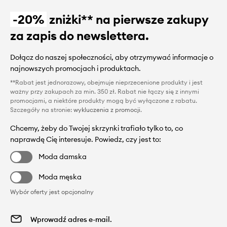
-20%
zniżki** na pierwsze zakupy
za zapis do newslettera.
Dołącz do naszej społeczności, aby otrzymywać informacje o
najnowszych promocjach i produktach.
**Rabat jest jednorazowy, obejmuje nieprzecenione produkty i jest
ważny przy zakupach za min. 350 zł. Rabat nie łączy się z innymi
promocjami, a niektóre produkty mogą być wyłączone z rabatu.
Szczegóły na stronie:
wykluczenia z promocji
.
Chcemy, żeby do Twojej skrzynki trafiało tylko to, co
naprawdę Cię interesuje. Powiedz, czy jest to:
Moda damska
Moda męska
Wybór oferty jest opcjonalny