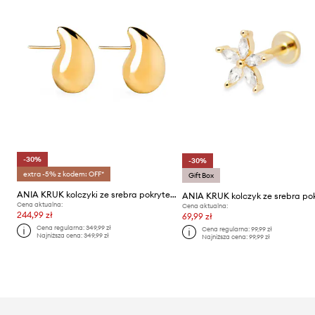
-30%
-30%
extra -5% z kodem: OFF*
Gift Box
ANIA KRUK kolczyki ze srebra pokrytego złotem VINTAGE
Cena aktualna:
Cena aktualna:
244,99 zł
69,99 zł
Cena regularna:
349,99 zł
Cena regularna:
99,99 zł
Najniższa cena:
349,99 zł
Najniższa cena:
99,99 zł