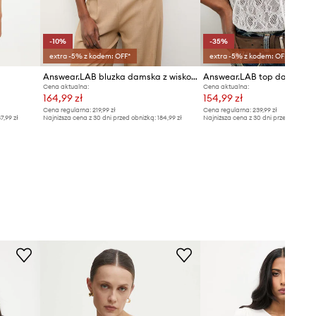
-10%
-35%
extra -5% z kodem: OFF*
extra -5% z kodem: OFF*
Answear.LAB bluzka damska z wiskozą
Answear.LAB top damski
Cena aktualna:
Cena aktualna:
164,99 zł
154,99 zł
Cena regularna:
219,99 zł
Cena regularna:
239,99 zł
7,99 zł
Najniższa cena z 30 dni przed obniżką:
184,99 zł
Najniższa cena z 30 dni przed obniżką