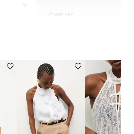
WYMIARY
Modelka ze zdjęcia ma 175 cm
wzrostu i ma na sobie rozmiar S.
Rozmiarówka standardowa
Zalecamy wybór rozmiaru, jaki nosisz
zazwyczaj.
Tabela rozmiarów