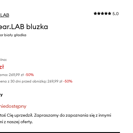
5.0
.LAB
ar.LAB bluzka
or biały gładka
lna:
zł
arna:
269,99 zł
-50%
ena z 30 dni przed obniżką:
269,99 zł
 -50%
ły
niedostępny
ktoś Cię uprzedził. Zapraszamy do zapoznania się z innymi
 z naszej oferty.