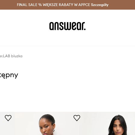
szczędzaj z Answear Club >
FINAL SALE % WIĘKSZE RABATY W APPCE
Dostawa nawet w 24h >
Szczegóły
News
r.LAB bluzka
stępny