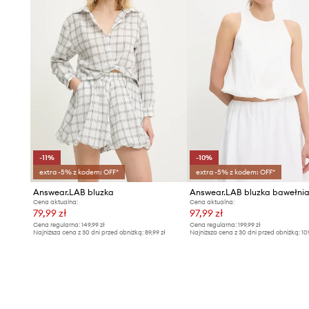
-11%
-10%
extra -5% z kodem: OFF*
extra -5% z kodem: OFF*
Answear.LAB bluzka
Answear.LAB bluzka bawełni
Cena aktualna:
Cena aktualna:
79,99 zł
97,99 zł
Cena regularna:
149,99 zł
Cena regularna:
199,99 zł
Najniższa cena z 30 dni przed obniżką:
89,99 zł
Najniższa cena z 30 dni przed obniżką:
10