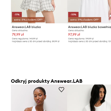
-11%
-10%
extra -5% z kodem: OFF*
extra -5% z kodem: OFF*
Answear.LAB bluzka
Answear.LAB bluzka bawełni
Cena aktualna:
Cena aktualna:
79,99 zł
97,99 zł
Cena regularna:
149,99 zł
Cena regularna:
199,99 zł
Najniższa cena z 30 dni przed obniżką:
89,99 zł
Najniższa cena z 30 dni przed obniżką:
10
Odkryj produkty Answear.LAB