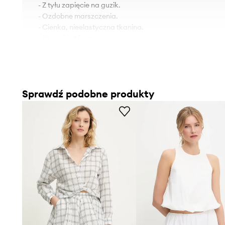
- Z tyłu zapięcie na guzik.
- Ozdobne marszczenia.
- Cienka, nieelastyczna tkanina.
- Długość: 45 cm.
- Szerokość pod pachami: 51 cm.
- Wymiary podane dla rozmiaru: S.
Sprawdź podobne produkty