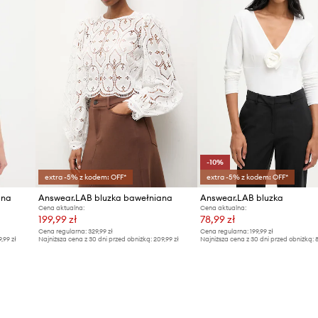
-10%
extra -5% z kodem: OFF*
extra -5% z kodem: OFF*
ana
Answear.LAB bluzka bawełniana
Answear.LAB bluzka
Cena aktualna:
Cena aktualna:
199,99 zł
78,99 zł
Cena regularna:
329,99 zł
Cena regularna:
199,99 zł
9,99 zł
Najniższa cena z 30 dni przed obniżką:
209,99 zł
Najniższa cena z 30 dni przed obniżką:
8