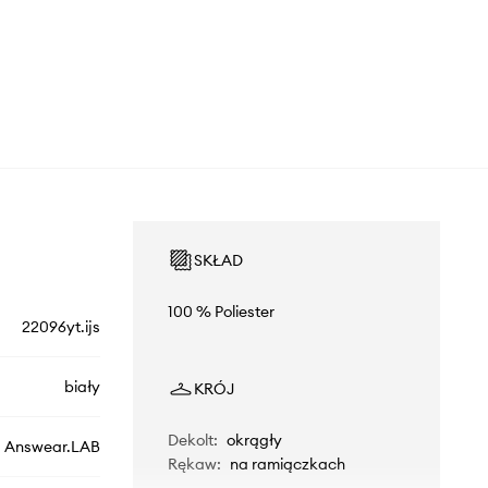
SKŁAD
100 % Poliester
22096yt.ijs
biały
KRÓJ
Dekolt
:
okrągły
Answear.LAB
Rękaw
:
na ramiączkach