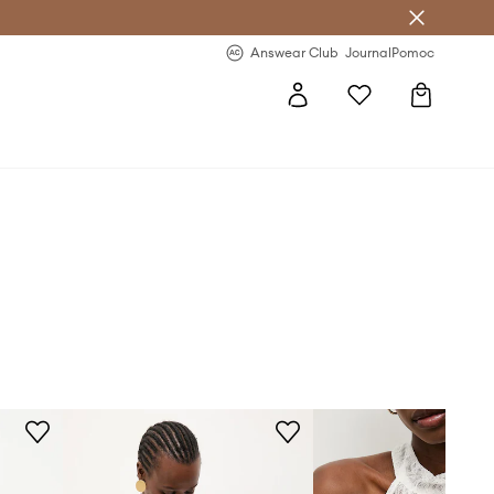
letter >
Regularne nowości >
Answear Club
Journal
Pomoc