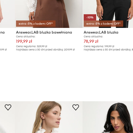
-10%
extra -5% z kodem: OFF*
extra -5% z kodem: OFF*
ana
Answear.LAB bluzka bawełniana
Answear.LAB bluzka
Cena aktualna:
Cena aktualna:
199,99 zł
78,99 zł
Cena regularna:
329,99 zł
Cena regularna:
199,99 zł
9,99 zł
Najniższa cena z 30 dni przed obniżką:
209,99 zł
Najniższa cena z 30 dni przed obniżką:
8