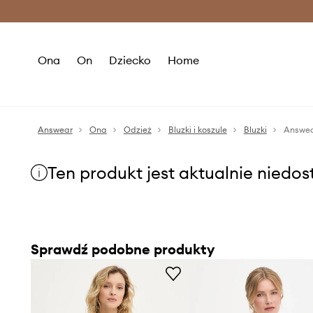
Premium Fashion Benefits >
O
Ona
On
Dziecko
Home
Answear
Ona
Odzież
Bluzki i koszule
Bluzki
Answea
Ten produkt jest aktualnie niedo
Sprawdź podobne produkty