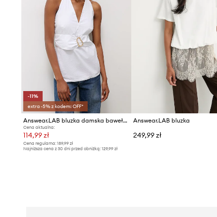
-11%
extra -5% z kodem: OFF*
Answear.LAB bluzka damska bawełniana
Answear.LAB bluzka
Cena aktualna:
114,99 zł
249,99 zł
Cena regularna:
189,99 zł
Najniższa cena z 30 dni przed obniżką:
129,99 zł