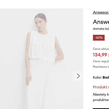
Answear
Answe
damska kol
-50%
Cena aktua
134,99 
Cena regul
Najniższa c
Kolor:
bia
Produkt 
Niestety 
produktami