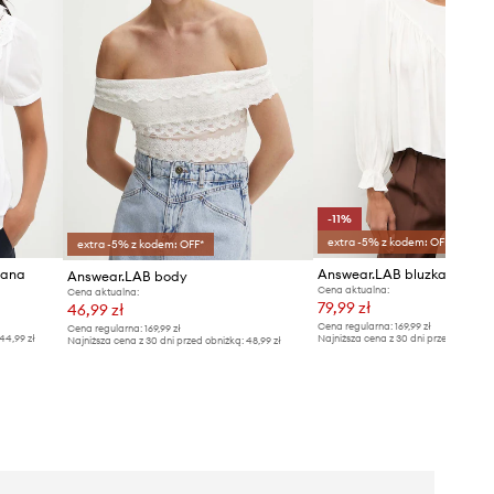
-11%
extra -5% z kodem: OFF*
extra -5% z kodem: OFF*
iana
Answear.LAB bluzka dams
Answear.LAB body
Cena aktualna:
Cena aktualna:
79,99 zł
46,99 zł
Cena regularna:
169,99 zł
Cena regularna:
169,99 zł
44,99 zł
Najniższa cena z 30 dni przed obniżką
Najniższa cena z 30 dni przed obniżką:
48,99 zł