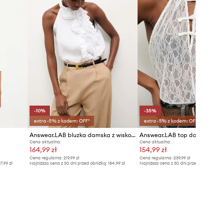
-10%
-35%
extra -5% z kodem: OFF*
extra -5% z kodem: OFF*
Answear.LAB bluzka damska z wiskozą
Answear.LAB top damski
Cena aktualna:
Cena aktualna:
164,99 zł
154,99 zł
Cena regularna:
219,99 zł
Cena regularna:
239,99 zł
7,99 zł
Najniższa cena z 30 dni przed obniżką:
184,99 zł
Najniższa cena z 30 dni przed obniżką