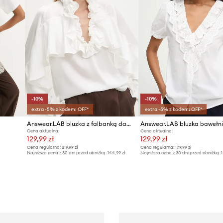
-10%
-10%
extra -5% z kodem: OFF*
extra -5% z kodem: OFF*
Answear.LAB bluzka z falbanką damska z wiskozy
Answear.LAB bluzka bawełn
Cena aktualna:
Cena aktualna:
129,99 zł
129,99 zł
Cena regularna:
219,99 zł
Cena regularna:
179,99 zł
Najniższa cena z 30 dni przed obniżką:
144,99 zł
Najniższa cena z 30 dni przed obniżką:
1