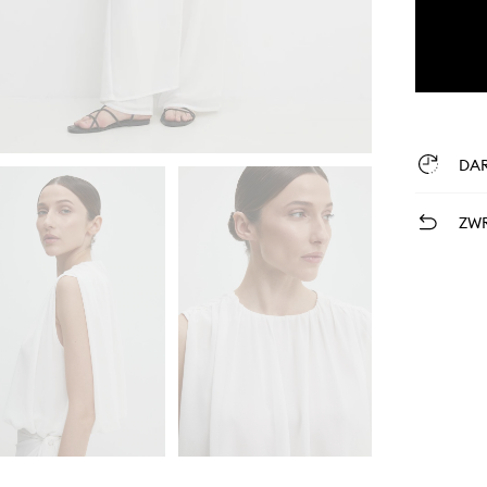
DA
ZWR