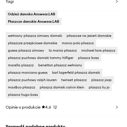
Tagi
Odzież damska Answear.LAB
Płaszcze damskie Answear.LAB
wełniany płaszcz zimowy damski
płaszcze na jesień damskie
płaszcze przejściowe damskie
marco polo płaszcz
guess płaszcz zimowy
la mania płaszcz
michael kors płaszcz
płaszcz puchowy damski tommy hilfiger
plaszcz boss
marella plaszcz
benetton płaszcz wełniany
płaszcz marciano guess
karl lagerfeld płaszcz damski
płaszcz puchowy ralph lauren
twinset płaszcz
plaszcz joop
max&co płaszcz
płaszcz damski calvin klein
plaszcz liu jo
plaszcz hugo boss
Opinie o produkcie
4.6
12
Sprawdź podobne produkty