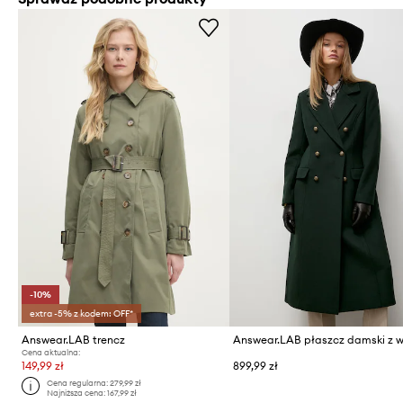
-10%
extra -5% z kodem: OFF*
Answear.LAB trencz
Answear.LAB płaszcz damski z 
Cena aktualna:
149,99 zł
899,99 zł
Cena regularna:
279,99 zł
Najniższa cena:
167,99 zł