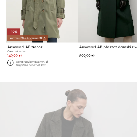
-10%
extra -5% z kodem: OFF*
Answear.LAB trencz
Answear.LAB płaszcz damski z 
Cena aktualna:
149,99 zł
899,99 zł
Cena regularna:
279,99 zł
Najniższa cena:
167,99 zł