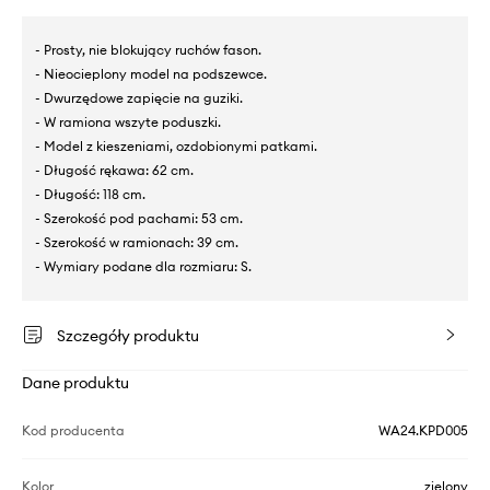
- Prosty, nie blokujący ruchów fason.
- Nieocieplony model na podszewce.
- Dwurzędowe zapięcie na guziki.
- W ramiona wszyte poduszki.
- Model z kieszeniami, ozdobionymi patkami.
- Długość rękawa: 62 cm.
- Długość: 118 cm.
- Szerokość pod pachami: 53 cm.
- Szerokość w ramionach: 39 cm.
- Wymiary podane dla rozmiaru: S.
Szczegóły produktu
Dane produktu
Kod producenta
WA24.KPD005
Kolor
zielony