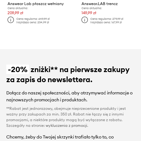
Answear Lab płaszcz wełniany
Answear.LAB trencz
Cena aktualna:
Cena aktualna:
209,99 zł
149,99 zł
Cena regularna:
649,99 zł
Cena regularna:
279,99 zł
Najniższa cena:
234,99 zł
Najniższa cena:
167,99 zł
-20%
zniżki** na pierwsze zakupy
za zapis do newslettera.
Dołącz do naszej społeczności, aby otrzymywać informacje o
najnowszych promocjach i produktach.
**Rabat jest jednorazowy, obejmuje nieprzecenione produkty i jest
ważny przy zakupach za min. 350 zł. Rabat nie łączy się z innymi
promocjami, a niektóre produkty mogą być wyłączone z rabatu.
Szczegóły na stronie:
wykluczenia z promocji
.
Chcemy, żeby do Twojej skrzynki trafiało tylko to, co