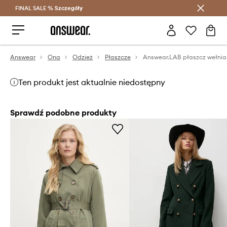
FINAL SALE %
Szczegóły
Oszczędzaj z Answear Club >
Answear
Ona
Odzież
Płaszcze
Answear.LAB płaszcz wełni
Ten produkt jest aktualnie niedostępny
Sprawdź podobne produkty