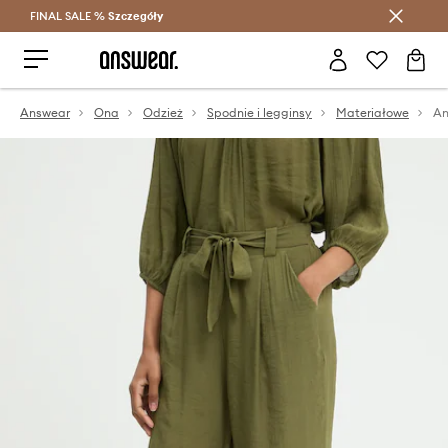
FINAL SALE %
Szczegóły
Oszczędzaj z Answear Club >
Answear
Ona
Odzież
Spodnie i legginsy
Materiałowe
An