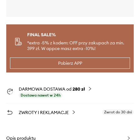
FINAL SALE%
*extra -5% z kodem: OFF przy zakupach za min.
399 zł. W appce masz extra -10%!
Pobierz APP
DARMOWA DOSTAWA od
280 zł
Dostawa nawet w 24h
ZWROTY I REKLAMACJE
Zwrot do 30 dni
Opis produktu