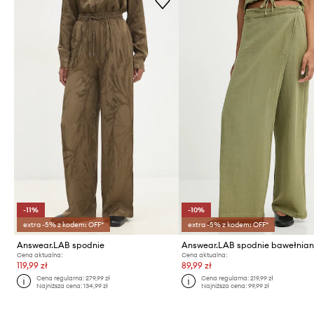
-11%
-10%
extra -5% z kodem: OFF*
extra -5% z kodem: OFF*
Answear.LAB spodnie
Answear.LAB spodnie bawełnia
Cena aktualna:
Cena aktualna:
119,99 zł
89,99 zł
Cena regularna:
279,99 zł
Cena regularna:
219,99 zł
Najniższa cena:
134,99 zł
Najniższa cena:
99,99 zł