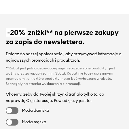
-20%
zniżki** na pierwsze zakupy
za zapis do newslettera.
Dołącz do naszej społeczności, aby otrzymywać informacje o
najnowszych promocjach i produktach.
**Rabat jest jednorazowy, obejmuje nieprzecenione produkty i jest
ważny przy zakupach za min. 350 zł. Rabat nie łączy się z innymi
promocjami, a niektóre produkty mogą być wyłączone z rabatu.
Szczegóły na stronie:
wykluczenia z promocji
.
Chcemy, żeby do Twojej skrzynki trafiało tylko to, co
naprawdę Cię interesuje. Powiedz, czy jest to:
Moda damska
Moda męska