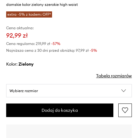
damskie kolor zielony szerokie high waist
extra -5% z kodem: OFF*
Cena aktualna:
92,99 zł
Cena regularna:
219,99 zł
-57%
Najniższa cena z 30 dni przed obniżką:
97,99 zł
 -5%
Kolor:
zielony
Tabela rozmiarów
Wybierz rozmiar
Dodaj do koszyka