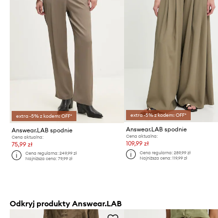
extra -5% z kodem: OFF*
extra -5% z kodem: OFF*
Answear.LAB spodnie
Answear.LAB spodnie
Cena aktualna:
Cena aktualna:
109,99 zł
75,99 zł
Cena regularna:
289,99 zł
Cena regularna:
249,99 zł
Najniższa cena:
119,99 zł
Najniższa cena:
79,99 zł
Odkryj produkty Answear.LAB