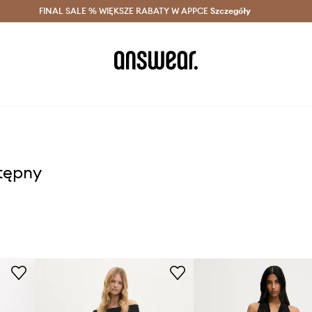
szczędzaj z Answear Club >
FINAL SALE % WIĘKSZE RABATY W APPCE
Dostawa nawet w 24h >
Szczegóły
News
stępny