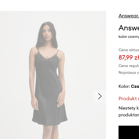
Answear
Answe
kolor czarn
Cena aktua
87,99 z
Cena regul
Najniższa c
Kolor:
cz
Produkt 
Niestety 
produktami