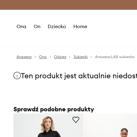
Premium Fashion Benefits >
O
Ona
On
Dziecko
Home
Answear
Ona
Odzież
Sukienki
Answear.LAB sukienka
Ten produkt jest aktualnie niedo
Sprawdź podobne produkty