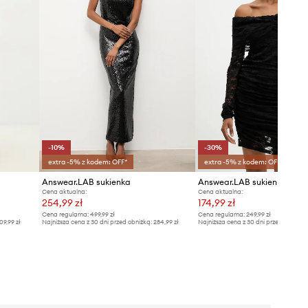
-10%
-30%
extra -5% z kodem: OFF*
extra -5% z kodem: OFF*
Answear.LAB sukienka
Answear.LAB sukienka
Cena aktualna:
Cena aktualna:
254,99 zł
174,99 zł
Cena regularna:
499,99 zł
Cena regularna:
249,99 zł
09,99 zł
Najniższa cena z 30 dni przed obniżką:
284,99 zł
Najniższa cena z 30 dni przed obniżką