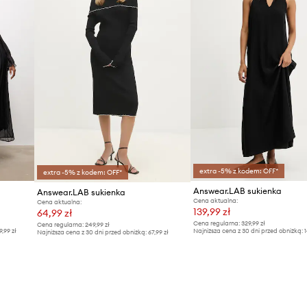
extra -5% z kodem: OFF*
extra -5% z kodem: OFF*
Answear.LAB sukienka
Answear.LAB sukienka
Cena aktualna:
Cena aktualna:
139,99 zł
64,99 zł
Cena regularna:
329,99 zł
Cena regularna:
249,99 zł
9,99 zł
Najniższa cena z 30 dni przed obniżką:
1
Najniższa cena z 30 dni przed obniżką:
67,99 zł