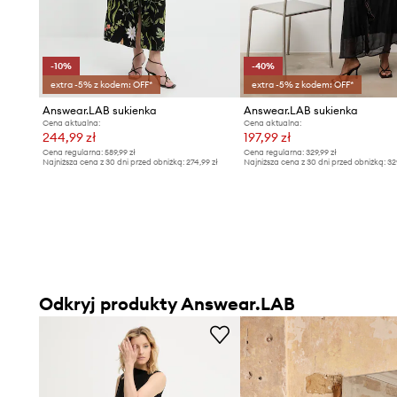
-10%
-40%
extra -5% z kodem: OFF*
extra -5% z kodem: OFF*
Answear.LAB sukienka
Answear.LAB sukienka
Cena aktualna:
Cena aktualna:
244,99 zł
197,99 zł
Cena regularna:
589,99 zł
Cena regularna:
329,99 zł
Najniższa cena z 30 dni przed obniżką:
274,99 zł
Najniższa cena z 30 dni przed obniżką:
32
Odkryj produkty Answear.LAB