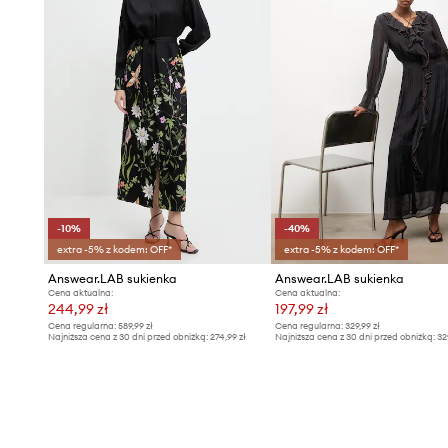
-10%
-40%
extra -5% z kodem: OFF*
extra -5% z kodem: OFF*
Answear.LAB sukienka
Answear.LAB sukienka
Cena aktualna:
Cena aktualna:
244,99 zł
197,99 zł
Cena regularna:
589,99 zł
Cena regularna:
329,99 zł
Najniższa cena z 30 dni przed obniżką:
274,99 zł
Najniższa cena z 30 dni przed obniżką:
32