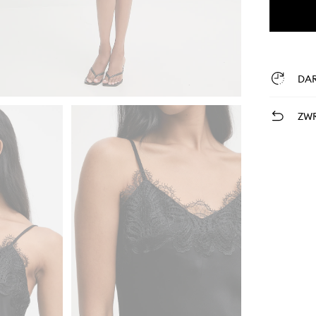
DA
ZWR