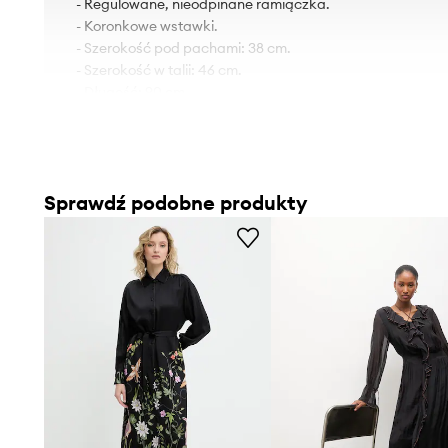
- Regulowane, nieodpinane ramiączka.
- Koronkowe wstawki.
- Szerokość pod pachami: 38 cm.
- Szerokość w talii: 46 cm.
- Długość: 90 cm.
- Wymiary podane dla rozmiaru: S.
Sprawdź podobne produkty