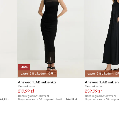
-10%
extra -5% z kodem: OFF*
extra -5% z kodem: OFF*
Answear.LAB sukienka
Answear.LAB sukienka baw
Cena aktualna:
Cena aktualna:
219,99 zł
239,99 zł
Cena regularna:
539,99 zł
Cena regularna:
599,99 zł
44,99 zł
Najniższa cena z 30 dni przed obniżką:
244,99 zł
Najniższa cena z 30 dni przed obniżką