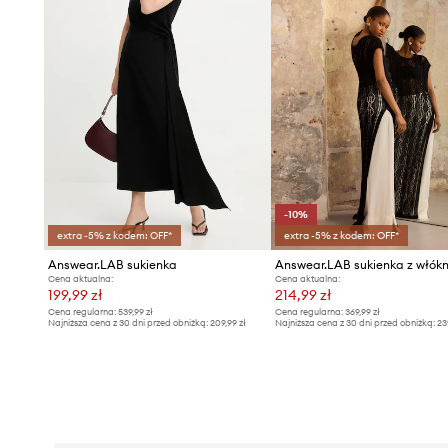
-10%
extra -5% z kodem: OFF*
extra -5% z kodem: OFF*
Answear.LAB sukienka
Cena aktualna:
Cena aktualna:
199,99 zł
214,99 zł
Cena regularna:
539,99 zł
Cena regularna:
369,99 zł
Najniższa cena z 30 dni przed obniżką:
209,99 zł
Najniższa cena z 30 dni przed obniżką:
23