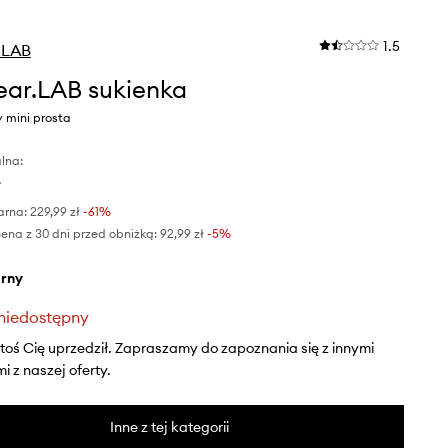
1.5
.LAB
ar.LAB sukienka
y mini prosta
lna:
ł
arna:
229,99 zł
-61%
ena z 30 dni przed obniżką:
92,99 zł
 -5%
arny
niedostępny
ktoś Cię uprzedził. Zapraszamy do zapoznania się z innymi
 z naszej oferty.
Inne z tej kategorii