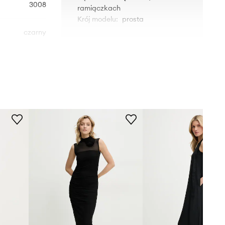
3008
ramiączkach
Krój modelu
:
prosta
czarny
WYMIARY
Answear.LAB
Modelka ze zdjęcia ma 173 cm
wzrostu i ma na sobie rozmiar S.
Rozmiarówka zaniżona
Zalecamy wybór rozmiaru większego,
niż nosisz zazwyczaj.
Tabela rozmiarów