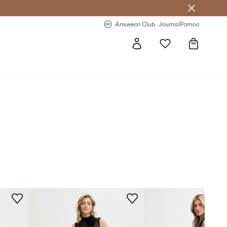
letter >
Regularne nowości >
Answear Club
Journal
Pomoc