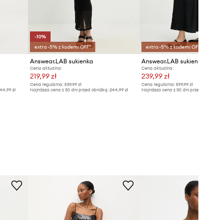
-10%
extra -5% z kodem: OFF*
extra -5% z kodem: OFF*
Answear.LAB sukienka
Answear.LAB sukienka baw
Cena aktualna:
Cena aktualna:
219,99 zł
239,99 zł
Cena regularna:
539,99 zł
Cena regularna:
599,99 zł
44,99 zł
Najniższa cena z 30 dni przed obniżką:
244,99 zł
Najniższa cena z 30 dni przed obniżką