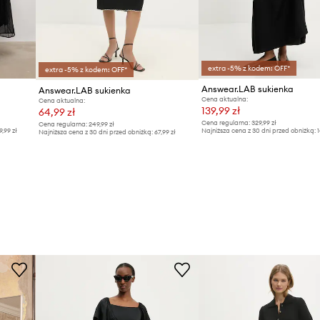
extra -5% z kodem: OFF*
extra -5% z kodem: OFF*
Answear.LAB sukienka
Answear.LAB sukienka
Cena aktualna:
Cena aktualna:
139,99 zł
64,99 zł
Cena regularna:
329,99 zł
Cena regularna:
249,99 zł
9,99 zł
Najniższa cena z 30 dni przed obniżką:
1
Najniższa cena z 30 dni przed obniżką:
67,99 zł