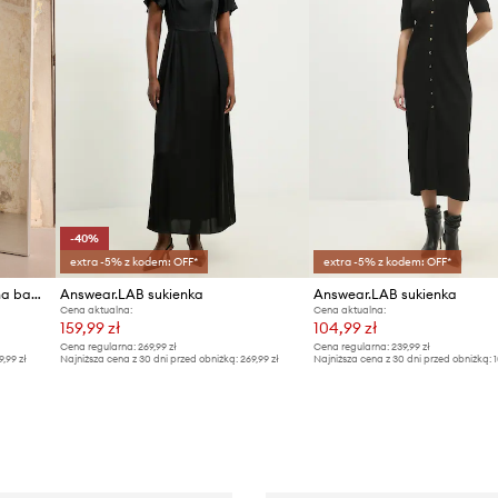
-40%
extra -5% z kodem: OFF*
extra -5% z kodem: OFF*
Answear.LAB sukienka z włókna bambusowego
Answear.LAB sukienka
Answear.LAB sukienka
Cena aktualna:
Cena aktualna:
159,99 zł
104,99 zł
Cena regularna:
269,99 zł
Cena regularna:
239,99 zł
9,99 zł
Najniższa cena z 30 dni przed obniżką:
269,99 zł
Najniższa cena z 30 dni przed obniżką:
1