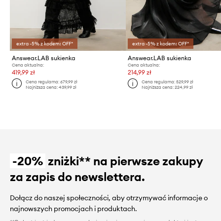
extra -5% z kodem: OFF*
extra -5% z kodem: OFF*
Answear.LAB sukienka
Answear.LAB sukienka
Cena aktualna:
Cena aktualna:
419,99 zł
214,99 zł
Cena regularna:
679,99 zł
Cena regularna:
529,99 zł
Najniższa cena:
439,99 zł
Najniższa cena:
224,99 zł
-20%
zniżki** na pierwsze zakupy
za zapis do newslettera.
Dołącz do naszej społeczności, aby otrzymywać informacje o
najnowszych promocjach i produktach.