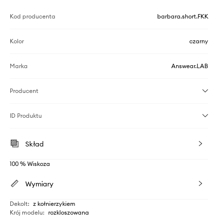
Kod producenta
barbara.short.FKK
Kolor
czarny
Marka
Answear.LAB
Producent
ID Produktu
Skład
100 % Wiskoza
Wymiary
Dekolt
:
z kołnierzykiem
Krój modelu
:
rozkloszowana