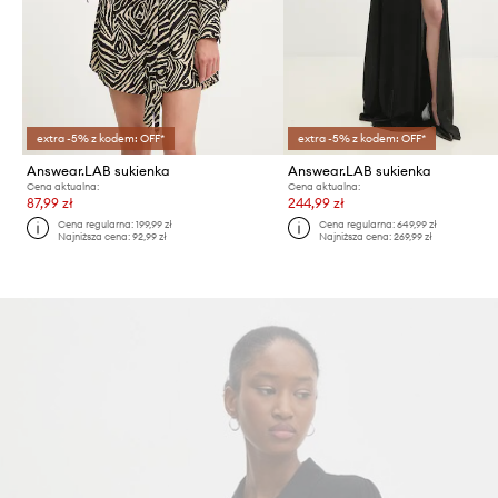
extra -5% z kodem: OFF*
extra -5% z kodem: OFF*
Answear.LAB sukienka
Answear.LAB sukienka
Cena aktualna:
Cena aktualna:
87,99 zł
244,99 zł
Cena regularna:
199,99 zł
Cena regularna:
649,99 zł
Najniższa cena:
92,99 zł
Najniższa cena:
269,99 zł