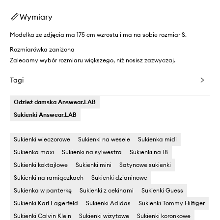
Wymiary
Modelka ze zdjęcia ma 175 cm wzrostu i ma na sobie rozmiar S.
Rozmiarówka zaniżona
Zalecamy wybór rozmiaru większego, niż nosisz zazwyczaj.
Tagi
Odzież damska Answear.LAB
Sukienki Answear.LAB
Sukienki wieczorowe
Sukienki na wesele
Sukienka midi
Sukienka maxi
Sukienki na sylwestra
Sukienki na 18
Sukienki koktajlowe
Sukienki mini
Satynowe sukienki
Sukienki na ramiączkach
Sukienki dzianinowe
Sukienka w panterkę
Sukienki z cekinami
Sukienki Guess
Sukienki Karl Lagerfeld
Sukienki Adidas
Sukienki Tommy Hilfiger
Sukienki Calvin Klein
Sukienki wizytowe
Sukienki koronkowe