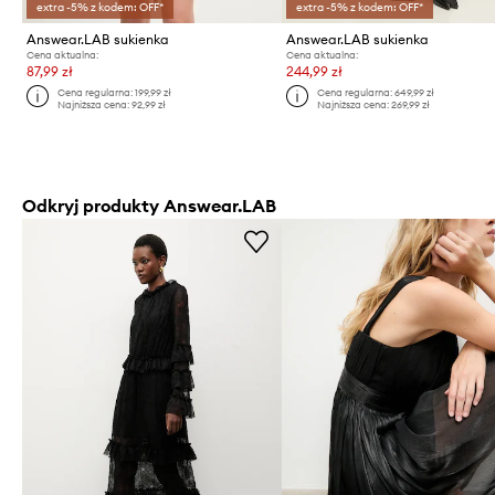
extra -5% z kodem: OFF*
extra -5% z kodem: OFF*
Answear.LAB sukienka
Answear.LAB sukienka
Cena aktualna:
Cena aktualna:
87,99 zł
244,99 zł
Cena regularna:
199,99 zł
Cena regularna:
649,99 zł
Najniższa cena:
92,99 zł
Najniższa cena:
269,99 zł
Odkryj produkty Answear.LAB