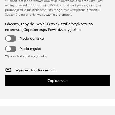
**Rabat jest jednorazowy, obejmuje nieprzecenione produkty i jest
ważny przy zakupach za min. 350 zł. Rabat nie łączy się z innymi
promocjami, a niektóre produkty mogą być wyłączone z rabatu.
Szczegóły na stronie:
wykluczenia z promocji
.
Chcemy, żeby do Twojej skrzynki trafiało tylko to, co
naprawdę Cię interesuje. Powiedz, czy jest to:
Moda damska
Moda męska
Wybór oferty jest opcjonalny
Zapisz mnie