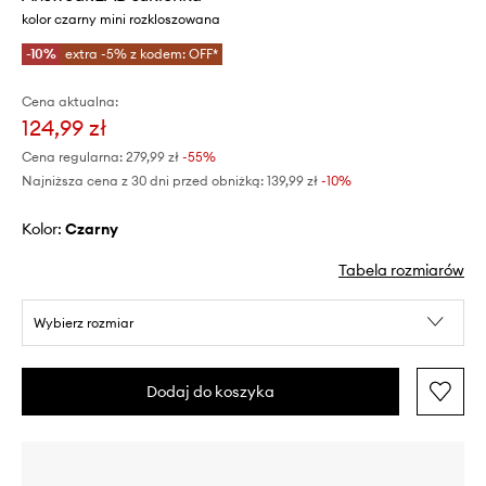
kolor czarny mini rozkloszowana
-10%
extra -5% z kodem: OFF*
Cena aktualna:
124,99 zł
Cena regularna:
279,99 zł
-55%
Najniższa cena z 30 dni przed obniżką:
139,99 zł
 -10%
Kolor:
czarny
Tabela rozmiarów
Wybierz rozmiar
Dodaj do koszyka