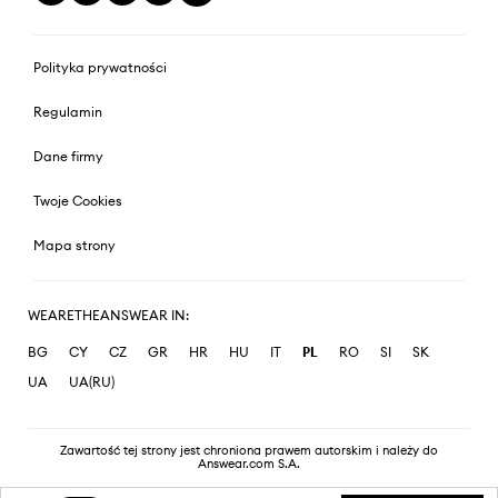
Polityka prywatności
Regulamin
Dane firmy
Twoje Cookies
Mapa strony
WEARETHEANSWEAR IN:
BG
CY
CZ
GR
HR
HU
IT
PL
RO
SI
SK
UA
UA(RU)
Zawartość tej strony jest chroniona prawem autorskim i należy do
Answear.com S.A.