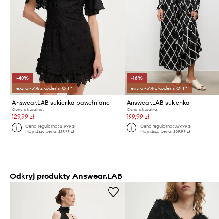
-40%
-16%
extra -5% z kodem: OFF*
extra -5% z kodem: OFF*
Answear.LAB sukienka bawełniana
Answear.LAB sukienka
Cena aktualna:
Cena aktualna:
129,99 zł
199,99 zł
Cena regularna:
219,99 zł
Cena regularna:
369,99 zł
Najniższa cena:
219,99 zł
Najniższa cena:
239,99 zł
Odkryj produkty Answear.LAB