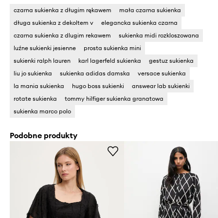
czarna sukienka z długim rękawem
mała czarna sukienka
długa sukienka z dekoltem v
elegancka sukienka czarna
czarna sukienka z dlugim rekawem
sukienka midi rozkloszowana
luźne sukienki jesienne
prosta sukienka mini
sukienki ralph lauren
karl lagerfeld sukienka
gestuz sukienka
liu jo sukienka
sukienka adidas damska
versace sukienka
la mania sukienka
hugo boss sukienki
answear lab sukienki
rotate sukienka
tommy hilfiger sukienka granatowa
sukienka marco polo
Podobne produkty