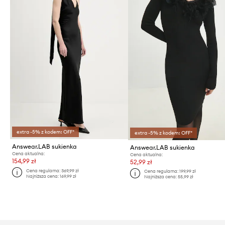
extra -5% z kodem: OFF*
extra -5% z kodem: OFF*
Answear.LAB sukienka
Answear.LAB sukienka
Cena aktualna:
Cena aktualna:
154,99 zł
52,99 zł
Cena regularna:
369,99 zł
Cena regularna:
199,99 zł
Najniższa cena:
169,99 zł
Najniższa cena:
55,99 zł