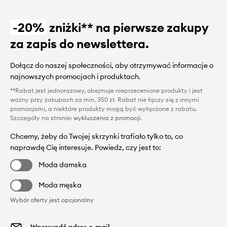
-20%
zniżki** na pierwsze zakupy
za zapis do newslettera.
Dołącz do naszej społeczności, aby otrzymywać informacje o
najnowszych promocjach i produktach.
**Rabat jest jednorazowy, obejmuje nieprzecenione produkty i jest
ważny przy zakupach za min. 350 zł. Rabat nie łączy się z innymi
promocjami, a niektóre produkty mogą być wyłączone z rabatu.
Szczegóły na stronie:
wykluczenia z promocji
.
Chcemy, żeby do Twojej skrzynki trafiało tylko to, co
naprawdę Cię interesuje. Powiedz, czy jest to:
Moda damska
Moda męska
Wybór oferty jest opcjonalny