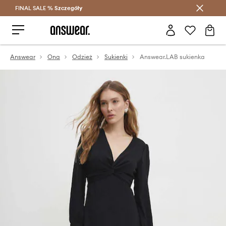
FINAL SALE %
Szczegóły
Oszczędzaj z Answear Club >
Answear
Ona
Odzież
Sukienki
Answear.LAB sukienka