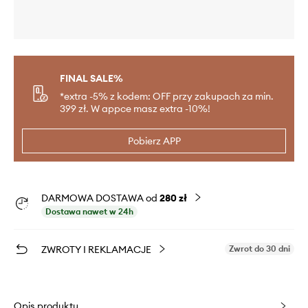
FINAL SALE%
*extra -5% z kodem: OFF przy zakupach za min.
399 zł. W appce masz extra -10%!
Pobierz APP
DARMOWA DOSTAWA od
280 zł
Dostawa nawet w 24h
ZWROTY I REKLAMACJE
Zwrot do 30 dni
Opis produktu