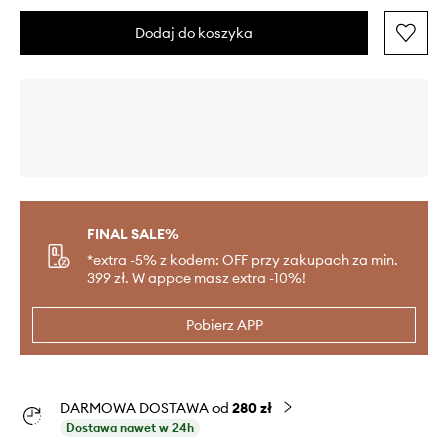
Dodaj do koszyka
FINAL SALE%
*extra -5% z kodem: OFF przy zakupach za min.
399 zł. W appce masz extra -10%!
Pobierz APP
DARMOWA DOSTAWA od
280 zł
Dostawa nawet w 24h