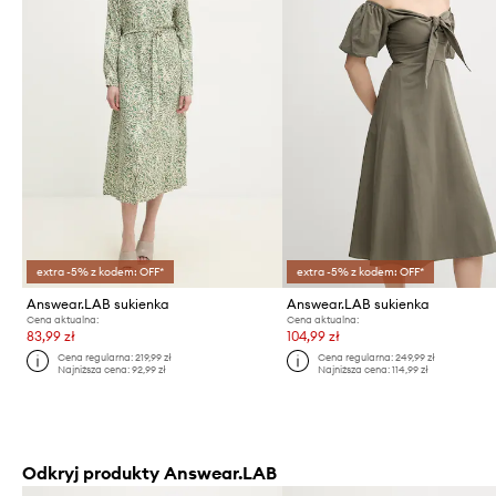
extra -5% z kodem: OFF*
extra -5% z kodem: OFF*
Answear.LAB sukienka
Answear.LAB sukienka
Cena aktualna:
Cena aktualna:
83,99 zł
104,99 zł
Cena regularna:
219,99 zł
Cena regularna:
249,99 zł
Najniższa cena:
92,99 zł
Najniższa cena:
114,99 zł
Odkryj produkty Answear.LAB