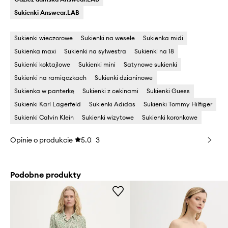
Sukienki Answear.LAB
Sukienki wieczorowe
Sukienki na wesele
Sukienka midi
Sukienka maxi
Sukienki na sylwestra
Sukienki na 18
Sukienki koktajlowe
Sukienki mini
Satynowe sukienki
Sukienki na ramiączkach
Sukienki dzianinowe
Sukienka w panterkę
Sukienki z cekinami
Sukienki Guess
Sukienki Karl Lagerfeld
Sukienki Adidas
Sukienki Tommy Hilfiger
Sukienki Calvin Klein
Sukienki wizytowe
Sukienki koronkowe
Opinie o produkcie
5.0
3
Podobne produkty