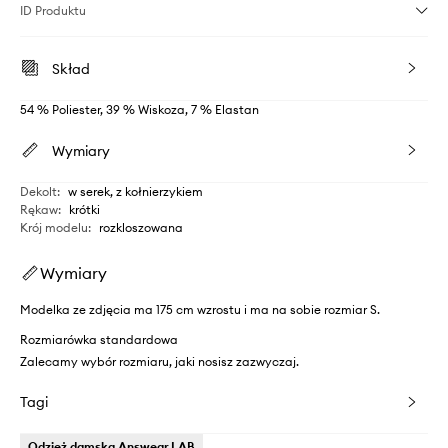
ID Produktu
Skład
54 % Poliester, 39 % Wiskoza, 7 % Elastan
Wymiary
Dekolt
:
w serek, z kołnierzykiem
Rękaw
:
krótki
Krój modelu
:
rozkloszowana
Wymiary
Modelka ze zdjęcia ma 175 cm wzrostu i ma na sobie rozmiar S.
Rozmiarówka standardowa
Zalecamy wybór rozmiaru, jaki nosisz zazwyczaj.
Tagi
Odzież damska Answear.LAB