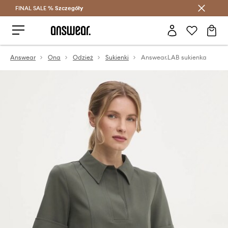
FINAL SALE %
Szczegóły
Oszczędzaj z Answear Club >
Answear
Ona
Odzież
Sukienki
Answear.LAB sukienka