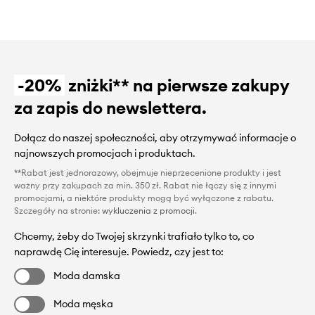
-20%
zniżki** na pierwsze zakupy
za zapis do newslettera.
Dołącz do naszej społeczności, aby otrzymywać informacje o
najnowszych promocjach i produktach.
**Rabat jest jednorazowy, obejmuje nieprzecenione produkty i jest
ważny przy zakupach za min. 350 zł. Rabat nie łączy się z innymi
promocjami, a niektóre produkty mogą być wyłączone z rabatu.
Szczegóły na stronie:
wykluczenia z promocji
.
Chcemy, żeby do Twojej skrzynki trafiało tylko to, co
naprawdę Cię interesuje. Powiedz, czy jest to:
Moda damska
Moda męska