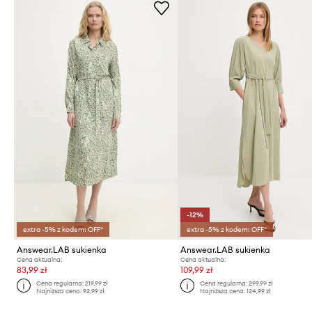
-12%
extra -5% z kodem: OFF*
extra -5% z kodem: OFF*
Answear.LAB sukienka
Answear.LAB sukienka
Cena aktualna:
Cena aktualna:
83,99 zł
109,99 zł
Cena regularna:
219,99 zł
Cena regularna:
299,99 zł
Najniższa cena:
92,99 zł
Najniższa cena:
124,99 zł