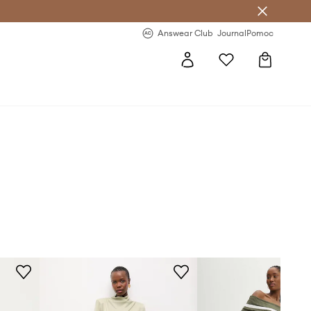
letter >
Regularne nowości >
Answear Club
Journal
Pomoc