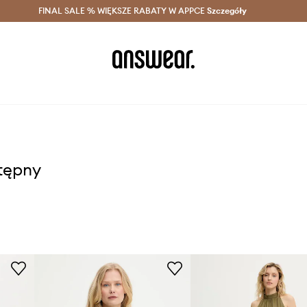
szczędzaj z Answear Club >
FINAL SALE % WIĘKSZE RABATY W APPCE
Dostawa nawet w 24h >
Szczegóły
News
stępny