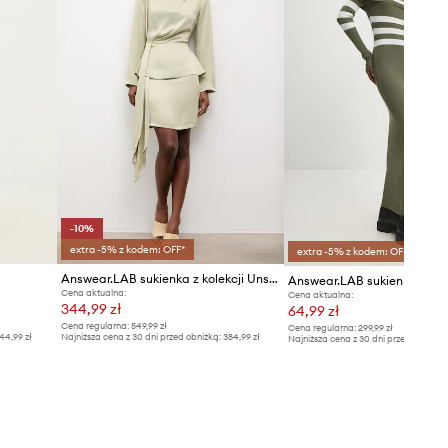
-10%
extra -5% z kodem: OFF*
extra -5% z kodem: OFF*
Answear.LAB sukienka z kolekcji Unscripted
Answear.LAB sukienka z we
Cena aktualna:
Cena aktualna:
344,99 zł
64,99 zł
Cena regularna:
549,99 zł
Cena regularna:
299,99 zł
44,99 zł
Najniższa cena z 30 dni przed obniżką:
384,99 zł
Najniższa cena z 30 dni przed obniżką