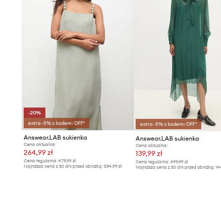
-20%
extra -5% z kodem: OFF*
extra -5% z kodem: OFF*
Answear.LAB sukienka
Answear.LAB sukienka
Cena aktualna:
Cena aktualna:
264,99 zł
139,99 zł
Cena regularna:
479,99 zł
Cena regularna:
499,99 zł
Najniższa cena z 30 dni przed obniżką:
334,99 zł
Najniższa cena z 30 dni przed obniżką:
14