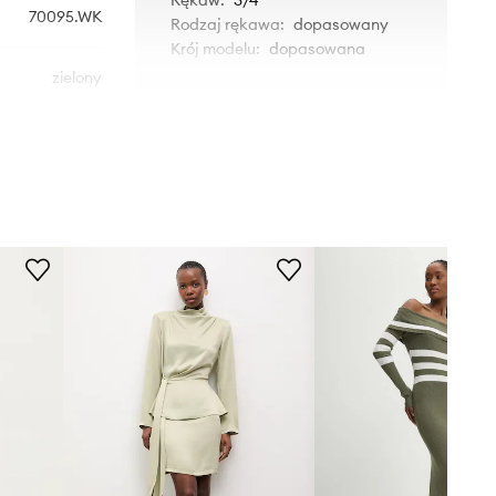
70095.WK
Rodzaj rękawa
:
dopasowany
Krój modelu
:
dopasowana
zielony
WYMIARY
Answear.LAB
Modelka ze zdjęcia ma 174 cm
wzrostu i ma na sobie rozmiar S.
Tabela rozmiarów