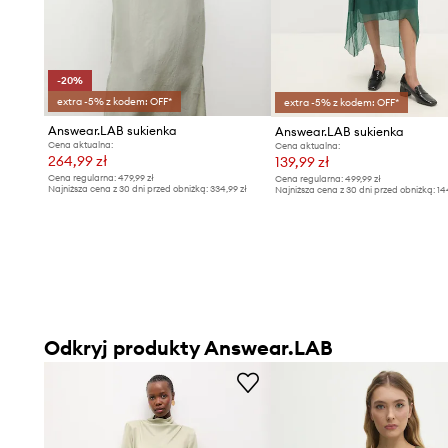
-20%
extra -5% z kodem: OFF*
extra -5% z kodem: OFF*
Answear.LAB sukienka
Answear.LAB sukienka
Cena aktualna:
Cena aktualna:
264,99 zł
139,99 zł
Cena regularna:
479,99 zł
Cena regularna:
499,99 zł
Najniższa cena z 30 dni przed obniżką:
334,99 zł
Najniższa cena z 30 dni przed obniżką:
14
Odkryj produkty Answear.LAB