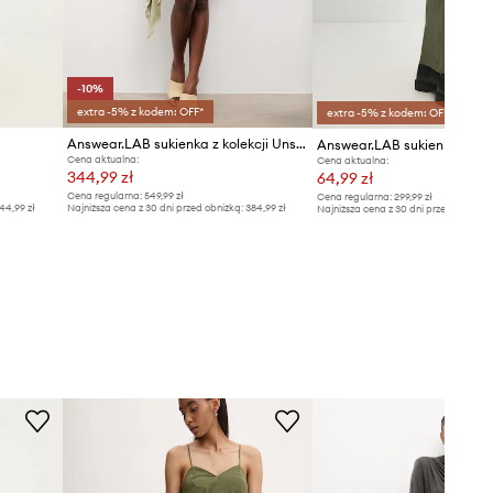
-10%
extra -5% z kodem: OFF*
extra -5% z kodem: OFF*
Answear.LAB sukienka z kolekcji Unscripted
Answear.LAB sukienka z we
Cena aktualna:
Cena aktualna:
344,99 zł
64,99 zł
Cena regularna:
549,99 zł
Cena regularna:
299,99 zł
44,99 zł
Najniższa cena z 30 dni przed obniżką:
384,99 zł
Najniższa cena z 30 dni przed obniżką