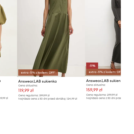
-11%
extra -5% z kodem: OFF*
extra -5% z kodem: OFF*
m
Answear.LAB sukienka
Answear.LAB sukienka
Cena aktualna:
Cena aktualna:
159,99 zł
119,99 zł
Cena regularna:
299,99 zł
Cena regularna:
399,99 zł
19,99 zł
Najniższa cena z 30 dni przed obniżką
Najniższa cena z 30 dni przed obniżką:
124,99 zł