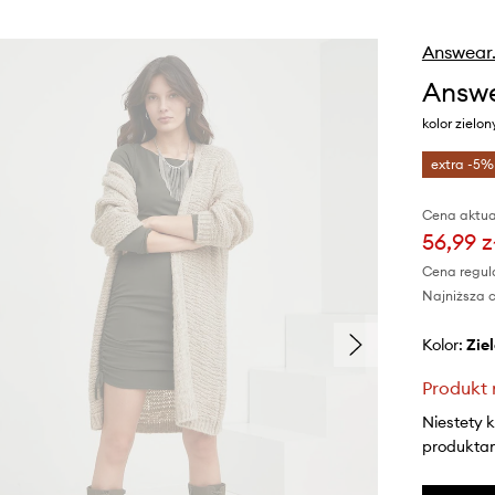
Answear
Answe
kolor ziel
extra -5%
Cena aktua
56,99 z
Cena regul
Najniższa c
Kolor:
zi
Produkt 
Niestety 
produktami