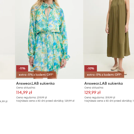
-11%
-10%
extra -5% z kodem: OFF*
extra -5% z kodem: OFF*
Answear.LAB sukienka
Answear.LAB sukienka
Cena aktualna:
Cena aktualna:
114,99 zł
129,99 zł
Cena regularna:
219,99 zł
Cena regularna:
319,99 zł
Najniższa cena z 30 dni przed obniżką:
129,99 zł
Najniższa cena z 30 dni przed obniżką:
1
4,99 zł