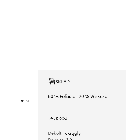
SKŁAD
80 % Poliester, 20 % Wiskoza
mini
KRÓJ
Dekolt
:
okrągły
Rękaw
:
3/4