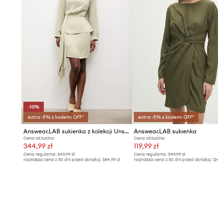
-10%
extra -5% z kodem: OFF*
extra -5% z kodem: OFF*
Answear.LAB sukienka z kolekcji Unscripted
Answear.LAB sukienka
Cena aktualna:
Cena aktualna:
344,99 zł
119,99 zł
Cena regularna:
549,99 zł
Cena regularna:
349,99 zł
Najniższa cena z 30 dni przed obniżką:
384,99 zł
Najniższa cena z 30 dni przed obniżką:
12