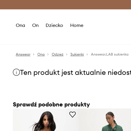
Premium Fashion Benefits >
O
Ona
On
Dziecko
Home
Answear
Ona
Odzież
Sukienki
Answear.LAB sukienka
Ten produkt jest aktualnie niedo
Sprawdź podobne produkty