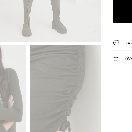
DA
ZWR