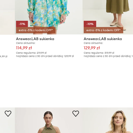
-11%
-10%
extra -5% z kodem: OFF*
extra -5% z kodem: OFF*
Answear.LAB sukienka
Answear.LAB sukienka
Cena aktualna:
Cena aktualna:
114,99 zł
129,99 zł
Cena regularna:
219,99 zł
Cena regularna:
319,99 zł
Najniższa cena z 30 dni przed obniżką:
129,99 zł
Najniższa cena z 30 dni przed obniżką:
1
4,99 zł