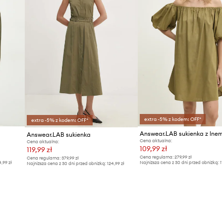
extra -5% z kodem: OFF*
extra -5% z kodem: OFF*
Answear.LAB sukienka z lne
Answear.LAB sukienka
Cena aktualna:
Cena aktualna:
109,99 zł
119,99 zł
Cena regularna:
279,99 zł
Cena regularna:
379,99 zł
4,99 zł
Najniższa cena z 30 dni przed obniżką:
1
Najniższa cena z 30 dni przed obniżką:
124,99 zł