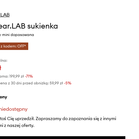
.LAB
ar.LAB sukienka
ony mini dopasowana
 z kodem: OFF*
lna:
ł
arna:
199,99 zł
-71%
ena z 30 dni przed obniżką:
59,99 zł
 -5%
elony
niedostępny
ktoś Cię uprzedził. Zapraszamy do zapoznania się z innymi
 z naszej oferty.