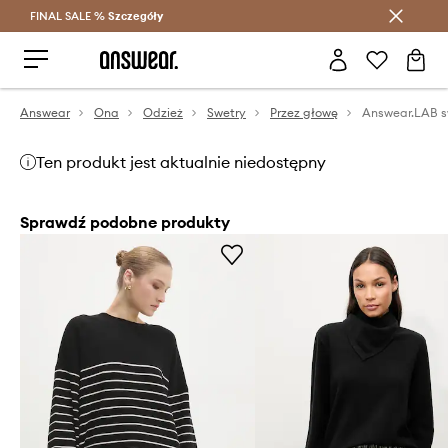
FINAL SALE %
Szczegóły
Oszczędzaj z Answear Club >
Answear
Ona
Odzież
Swetry
Przez głowę
Answear.LAB s
Ten produkt jest aktualnie niedostępny
Sprawdź podobne produkty