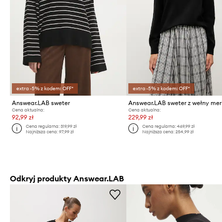
extra -5% z kodem: OFF*
extra -5% z kodem: OFF*
Answear.LAB sweter
Cena aktualna:
Cena aktualna:
92,99 zł
229,99 zł
Cena regularna:
319,99 zł
Cena regularna:
469,99 zł
Najniższa cena:
97,99 zł
Najniższa cena:
254,99 zł
Odkryj produkty Answear.LAB