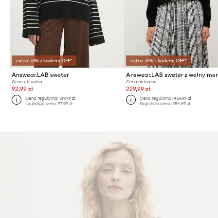
extra -5% z kodem: OFF*
extra -5% z kodem: OFF*
Answear.LAB sweter
Cena aktualna:
Cena aktualna:
92,99 zł
229,99 zł
Cena regularna:
319,99 zł
Cena regularna:
469,99 zł
Najniższa cena:
97,99 zł
Najniższa cena:
254,99 zł