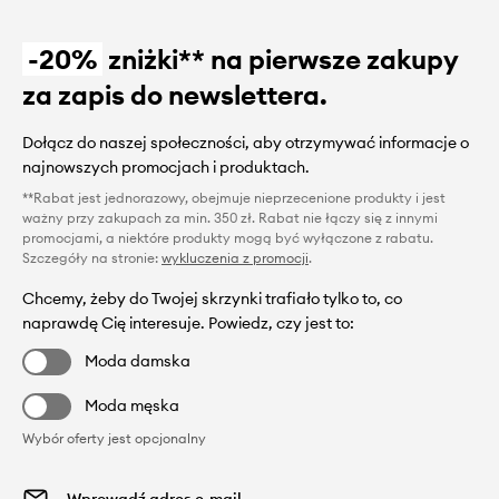
-20%
zniżki** na pierwsze zakupy
za zapis do newslettera.
Dołącz do naszej społeczności, aby otrzymywać informacje o
najnowszych promocjach i produktach.
**Rabat jest jednorazowy, obejmuje nieprzecenione produkty i jest
ważny przy zakupach za min. 350 zł. Rabat nie łączy się z innymi
promocjami, a niektóre produkty mogą być wyłączone z rabatu.
Szczegóły na stronie:
wykluczenia z promocji
.
Chcemy, żeby do Twojej skrzynki trafiało tylko to, co
naprawdę Cię interesuje. Powiedz, czy jest to:
Moda damska
Moda męska
Wybór oferty jest opcjonalny