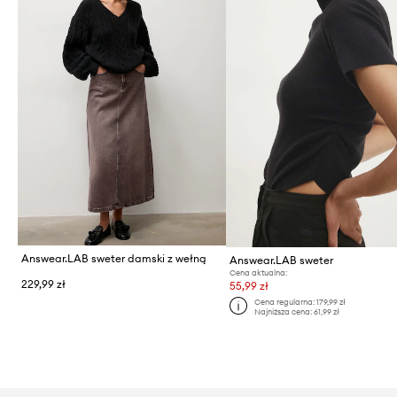
Answear.LAB sweter damski z wełną
Answear.LAB sweter
Cena aktualna:
229,99 zł
55,99 zł
Cena regularna:
179,99 zł
Najniższa cena:
61,99 zł