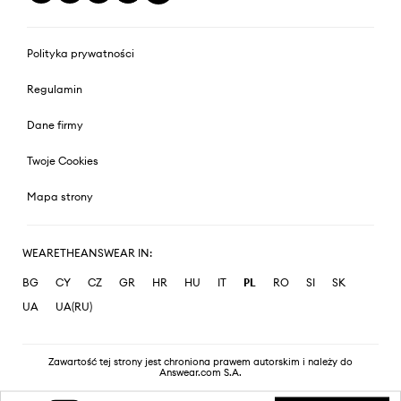
Polityka prywatności
Regulamin
Dane firmy
Twoje Cookies
Mapa strony
WEARETHEANSWEAR IN:
BG
CY
CZ
GR
HR
HU
IT
PL
RO
SI
SK
UA
UA(RU)
Zawartość tej strony jest chroniona prawem autorskim i należy do
Answear.com S.A.