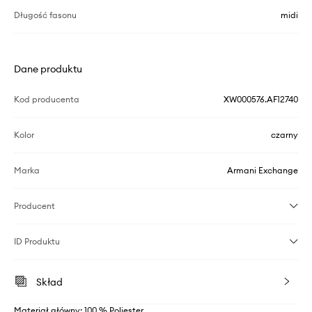
Długość fasonu
midi
Dane produktu
Kod producenta
XW000576.AF12740
Kolor
czarny
Marka
Armani Exchange
Producent
ID Produktu
Skład
Materiał główny: 100 % Poliester