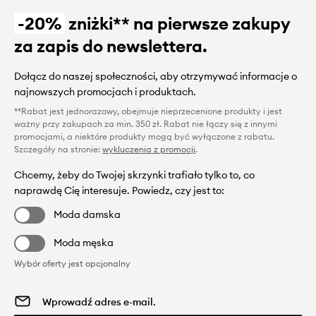
-20%
zniżki** na pierwsze zakupy
za zapis do newslettera.
Dołącz do naszej społeczności, aby otrzymywać informacje o
najnowszych promocjach i produktach.
**Rabat jest jednorazowy, obejmuje nieprzecenione produkty i jest
ważny przy zakupach za min. 350 zł. Rabat nie łączy się z innymi
promocjami, a niektóre produkty mogą być wyłączone z rabatu.
Szczegóły na stronie:
wykluczenia z promocji
.
Chcemy, żeby do Twojej skrzynki trafiało tylko to, co
naprawdę Cię interesuje. Powiedz, czy jest to:
Moda damska
Moda męska
Wybór oferty jest opcjonalny