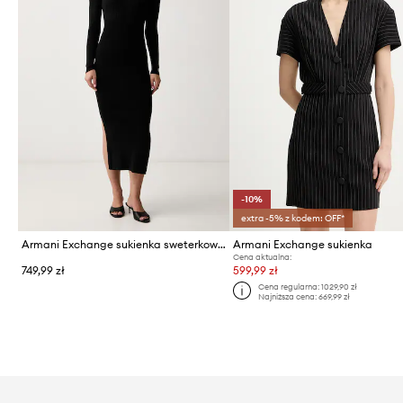
-10%
extra -5% z kodem: OFF*
Armani Exchange sukienka sweterkowa z wiskozą
Armani Exchange sukienka
Cena aktualna:
749,99 zł
599,99 zł
Cena regularna:
1029,90 zł
Najniższa cena:
669,99 zł