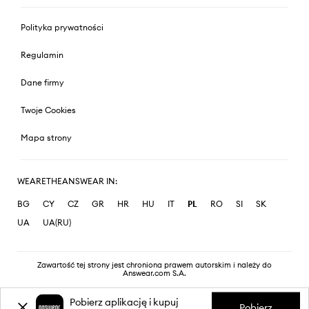
Polityka prywatności
Regulamin
Dane firmy
Twoje Cookies
Mapa strony
WEARETHEANSWEAR IN:
BG
CY
CZ
GR
HR
HU
IT
PL
RO
SI
SK
UA
UA(RU)
Zawartość tej strony jest chroniona prawem autorskim i należy do
Answear.com S.A.
Pobierz aplikację i kupuj
Pobierz