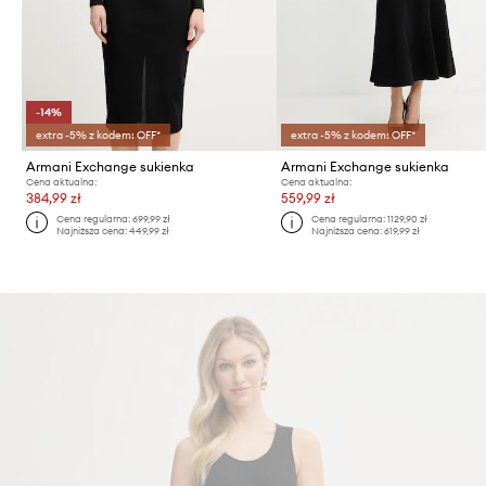
-14%
extra -5% z kodem: OFF*
extra -5% z kodem: OFF*
Armani Exchange sukienka
Armani Exchange sukienka
Cena aktualna:
Cena aktualna:
384,99 zł
559,99 zł
Cena regularna:
699,99 zł
Cena regularna:
1129,90 zł
Najniższa cena:
449,99 zł
Najniższa cena:
619,99 zł