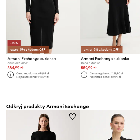
-14%
extra -5% z kodem: OFF*
extra -5% z kodem: OFF*
Armani Exchange sukienka
Armani Exchange sukienka
Cena aktualna:
Cena aktualna:
384,99 zł
559,99 zł
Cena regularna:
699,99 zł
Cena regularna:
1129,90 zł
Najniższa cena:
449,99 zł
Najniższa cena:
619,99 zł
Odkryj produkty Armani Exchange