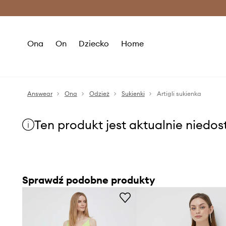
Premium Fashion Benefits >
O
Ona
On
Dziecko
Home
Answear
Ona
Odzież
Sukienki
Artigli sukienka
Ten produkt jest aktualnie niedo
Sprawdź podobne produkty