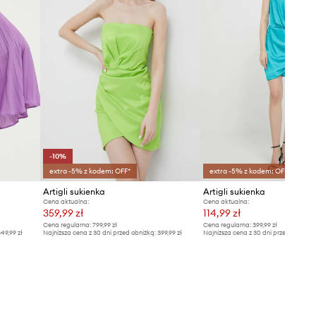
-10%
extra -5% z kodem: OFF*
extra -5% z kodem: OFF*
Artigli sukienka
Artigli sukienka
Cena aktualna:
Cena aktualna:
359,99 zł
114,99 zł
Cena regularna:
799,99 zł
Cena regularna:
399,99 zł
49,99 zł
Najniższa cena z 30 dni przed obniżką:
399,99 zł
Najniższa cena z 30 dni przed obniżką