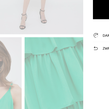
DA
ZWR