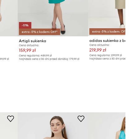
-11%
extra -5% z kodem: OFF*
extra -5% z kodem: OFF*
adidas sukienka z bawełną
Artigli sukienka
Cena aktualna:
Cena aktualna:
219,99 zł
159,99 zł
Cena regularna:
299,99 zł
Cena regularna:
489,99 zł
Najniższa cena z 30 dni przed obniżką
99,99 zł
Najniższa cena z 30 dni przed obniżką:
179,99 zł