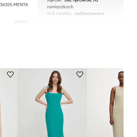
36325.MENTA
ramiączkach
Krój modelu
:
rozkloszowana
zielony
WYMIARY
Artigli
Modelka ze zdjęcia ma 175 cm
wzrostu i ma na sobie rozmiar 36.
Rozmiary prezentowane w sklepie
zostały przeliczone na standardową,
europejską tabelę rozmiarową. Na
metce dostarczonego produktu
znajduje się oryginalne oznaczenie
producenta.
Tabela rozmiarów