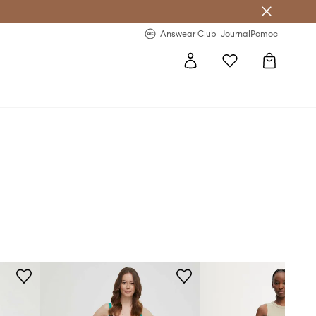
letter >
Regularne nowości >
Answear Club
Journal
Pomoc