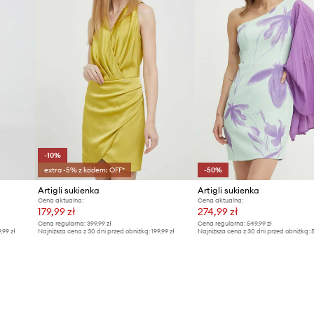
-10%
extra -5% z kodem: OFF*
-50%
Artigli sukienka
Artigli sukienka
Cena aktualna:
Cena aktualna:
179,99 zł
274,99 zł
Cena regularna:
399,99 zł
Cena regularna:
549,99 zł
9,99 zł
Najniższa cena z 30 dni przed obniżką:
199,99 zł
Najniższa cena z 30 dni przed obniżką:
5