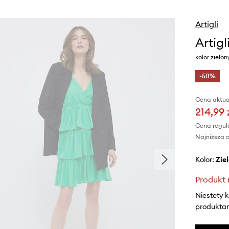
Artigli
Artigl
kolor zielo
-50%
Cena aktua
214,99 
Cena regul
Najniższa c
Kolor:
zi
Produkt 
Niestety 
produktami