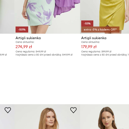
-10%
-50%
extra -5% z kodem: OFF*
Artigli sukienka
Artigli sukienka
Cena aktualna:
Cena aktualna:
274,99 zł
179,99 zł
Cena regularna:
549,99 zł
Cena regularna:
399,99 zł
9,99 zł
Najniższa cena z 30 dni przed obniżką:
549,99 zł
Najniższa cena z 30 dni przed obniżką:
1