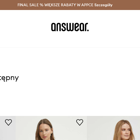
szczędzaj z Answear Club >
FINAL SALE % WIĘKSZE RABATY W APPCE
Dostawa nawet w 24h >
Szczegóły
News
stępny