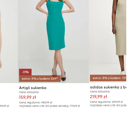
-11%
extra -5% z kodem: OFF*
extra -5% z kodem: OFF*
adidas sukienka z bawełną
Artigli sukienka
Cena aktualna:
Cena aktualna:
219,99 zł
159,99 zł
Cena regularna:
299,99 zł
Cena regularna:
489,99 zł
Najniższa cena z 30 dni przed obniżką
99,99 zł
Najniższa cena z 30 dni przed obniżką:
179,99 zł