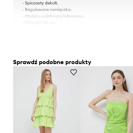
- Spiczasty dekolt.
- Regulowane ramiączka.
- Model z ozdobnymi falbanami.
- Długość: 90 cm.
- Szerokość pod pachami: 33 cm.
- Wymiary podane dla rozmiaru: 36.
Sprawdź podobne produkty