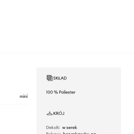
SKŁAD
100 % Poliester
mini
KRÓJ
Dekolt
:
w serek
Rękaw
:
bez rękawów, na