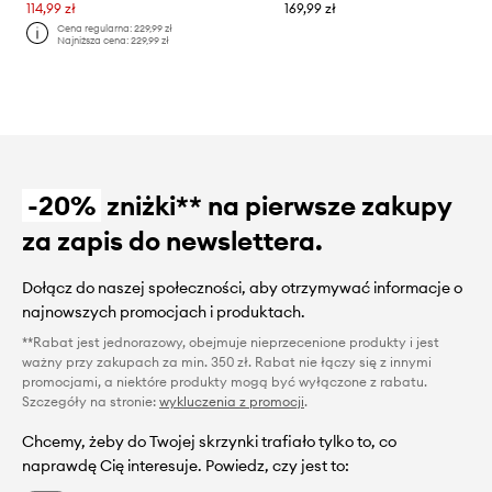
114,99 zł
169,99 zł
Cena regularna:
229,99 zł
Najniższa cena:
229,99 zł
-20%
zniżki** na pierwsze zakupy
za zapis do newslettera.
Dołącz do naszej społeczności, aby otrzymywać informacje o
najnowszych promocjach i produktach.
**Rabat jest jednorazowy, obejmuje nieprzecenione produkty i jest
ważny przy zakupach za min. 350 zł. Rabat nie łączy się z innymi
promocjami, a niektóre produkty mogą być wyłączone z rabatu.
Szczegóły na stronie:
wykluczenia z promocji
.
Chcemy, żeby do Twojej skrzynki trafiało tylko to, co
naprawdę Cię interesuje. Powiedz, czy jest to: