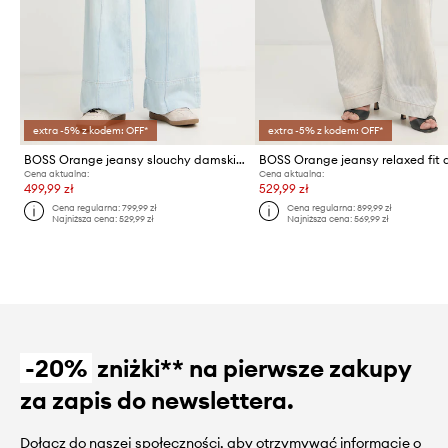
extra -5% z kodem: OFF*
extra -5% z kodem: OFF*
BOSS Orange jeansy slouchy damskie C SLOUCHY PINTUCK
Cena aktualna:
Cena aktualna:
499,99 zł
529,99 zł
Cena regularna:
799,99 zł
Cena regularna:
899,99 zł
Najniższa cena:
529,99 zł
Najniższa cena:
569,99 zł
-20%
zniżki** na pierwsze zakupy
za zapis do newslettera.
Dołącz do naszej społeczności, aby otrzymywać informacje o