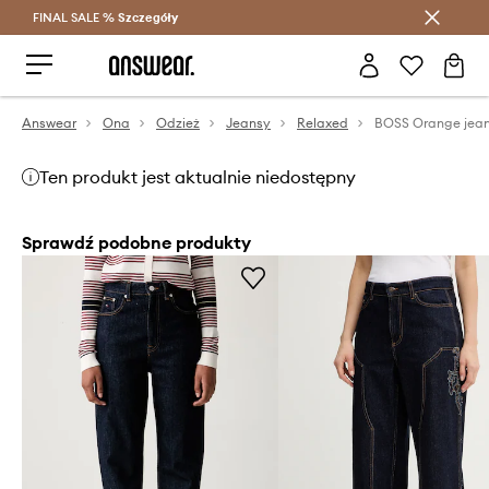
FINAL SALE %
Szczegóły
Oszczędzaj z Answear Club >
Answear
Ona
Odzież
Jeansy
Relaxed
BOSS Orange jea
Ten produkt jest aktualnie niedostępny
Sprawdź podobne produkty