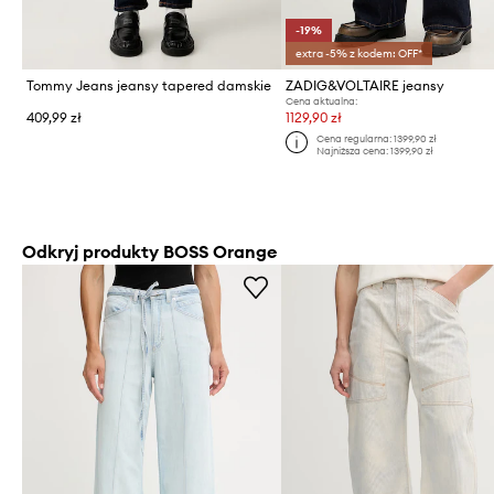
-19%
extra -5% z kodem: OFF*
Tommy Jeans jeansy tapered damskie
ZADIG&VOLTAIRE jeansy
Cena aktualna:
409,99 zł
1129,90 zł
Cena regularna:
1399,90 zł
Najniższa cena:
1399,90 zł
Odkryj produkty BOSS Orange