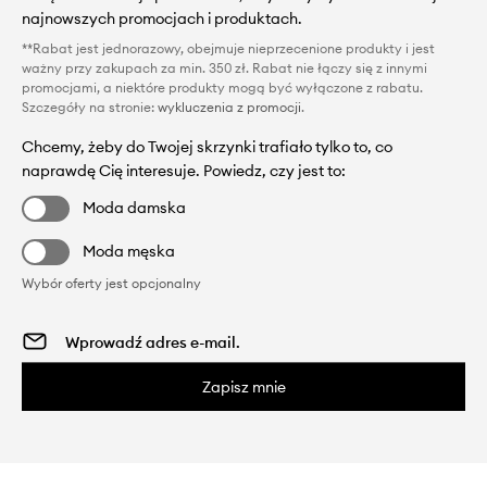
najnowszych promocjach i produktach.
**Rabat jest jednorazowy, obejmuje nieprzecenione produkty i jest
ważny przy zakupach za min. 350 zł. Rabat nie łączy się z innymi
promocjami, a niektóre produkty mogą być wyłączone z rabatu.
Szczegóły na stronie:
wykluczenia z promocji
.
Chcemy, żeby do Twojej skrzynki trafiało tylko to, co
naprawdę Cię interesuje. Powiedz, czy jest to:
Moda damska
Moda męska
Wybór oferty jest opcjonalny
Zapisz mnie