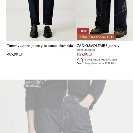
-19%
extra -5% z kodem: OFF*
Tommy Jeans jeansy tapered damskie
ZADIG&VOLTAIRE jeansy
Cena aktualna:
409,99 zł
1129,90 zł
Cena regularna:
1399,90 zł
Najniższa cena:
1399,90 zł