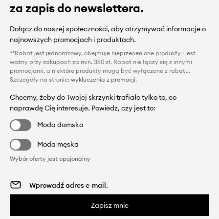
za zapis do newslettera.
Dołącz do naszej społeczności, aby otrzymywać informacje o
najnowszych promocjach i produktach.
**Rabat jest jednorazowy, obejmuje nieprzecenione produkty i jest
ważny przy zakupach za min. 350 zł. Rabat nie łączy się z innymi
promocjami, a niektóre produkty mogą być wyłączone z rabatu.
Szczegóły na stronie:
wykluczenia z promocji
.
Chcemy, żeby do Twojej skrzynki trafiało tylko to, co
naprawdę Cię interesuje. Powiedz, czy jest to:
Moda damska
Moda męska
Wybór oferty jest opcjonalny
Zapisz mnie