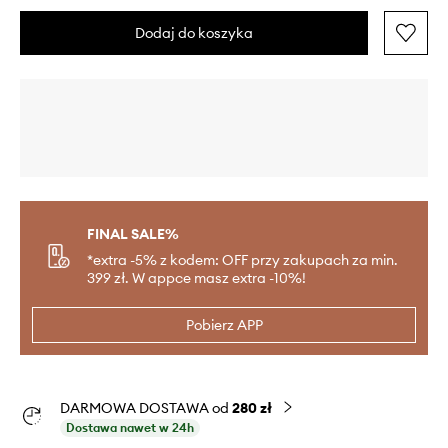
Dodaj do koszyka
FINAL SALE%
*extra -5% z kodem: OFF przy zakupach za min.
399 zł. W appce masz extra -10%!
Pobierz APP
DARMOWA DOSTAWA od
280 zł
Dostawa nawet w 24h