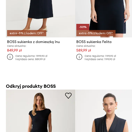
-50%
extra -5% z kodem: OFF*
extra -5% z kodem: OFF*
BOSS sukienka z domieszką lnu
BOSS sukienka Felita
Cena aktualna:
Cena aktualna:
849,99 zł
589,99 zł
Cena regularna:
1999,90 zł
Cena regularna:
1199,90 zł
Najniższa cena:
889,99 zł
Najniższa cena:
1199,90 zł
Odkryj produkty BOSS