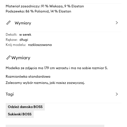
Materiał zasadniczy: 91 % Wiskoza, 9 % Elastan
Podszewka: 86 % Poliamid, 14 % Elastan
Wymiary
Dekolt
:
w serek
Rękaw
:
długi
Krój modelu
:
rozkloszowana
Wymiary
Modelka ze zdjęcia ma 179 cm wzrostu i ma na sobie rozmiar S.
Rozmiarówka standardowa
Zalecamy wybór rozmiaru, jaki nosisz zazwyczaj.
Tagi
Odzież damska BOSS
Sukienki BOSS