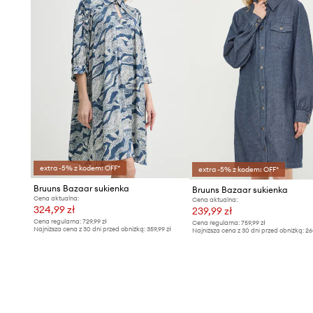
extra -5% z kodem: OFF*
extra -5% z kodem: OFF*
Bruuns Bazaar sukienka
Bruuns Bazaar sukienka
Cena aktualna:
Cena aktualna:
324,99 zł
239,99 zł
Cena regularna:
729,99 zł
Cena regularna:
759,99 zł
Najniższa cena z 30 dni przed obniżką:
359,99 zł
Najniższa cena z 30 dni przed obniżką:
26