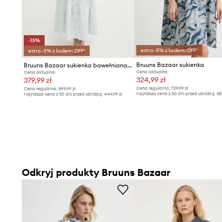
-15%
extra -5% z kodem: OFF*
extra -5% z kodem: OFF*
Bruuns Bazaar sukienka
Bruuns Bazaar sukienka bawełniana WoodbineBBKaia dress
Cena aktualna:
Cena aktualna:
324,99 zł
379,99 zł
Cena regularna:
729,99 zł
Cena regularna:
899,99 zł
Najniższa cena z 30 dni przed obniżką:
35
Najniższa cena z 30 dni przed obniżką:
449,99 zł
Odkryj produkty Bruuns Bazaar