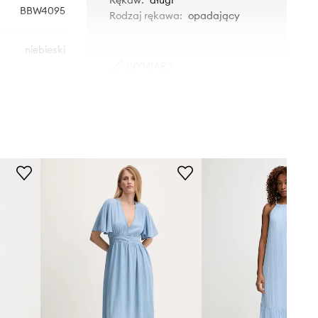
BBW4095
Rodzaj rękawa
:
opadający
niebieski
WYMIARY
Bruuns Bazaar
Modelka ze zdjęcia ma 176 cm
wzrostu i ma na sobie rozmiar 36.
Rozmiarówka standardowa
Zalecamy wybór rozmiaru, jaki nosisz
zazwyczaj.
Tabela rozmiarów