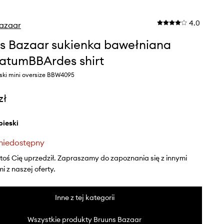
4.0
Bazaar
s Bazaar sukienka bawełniana
atumBBArdes shirt
eski mini oversize BBW4095
zł
ebieski
niedostępny
ktoś Cię uprzedził. Zapraszamy do zapoznania się z innymi
 z naszej oferty.
Inne z tej kategorii
Wszystkie produkty Bruuns Bazaar