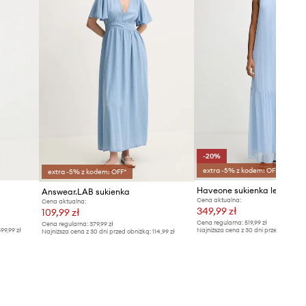
-20%
extra -5% z kodem: OFF*
extra -5% z kodem: OFF*
Answear.LAB sukienka
Cena aktualna:
Cena aktualna:
349,99 zł
109,99 zł
Cena regularna:
519,99 zł
Cena regularna:
379,99 zł
99,99 zł
Najniższa cena z 30 dni przed obniżką
Najniższa cena z 30 dni przed obniżką:
114,99 zł