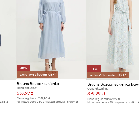
-10%
-15%
extra -5% z kodem: OFF*
extra -5% z kodem: OFF*
Bruuns Bazaar sukienka
Cena aktualna:
Cena aktualna:
539,99 zł
379,99 zł
Cena regularna:
1159,90 zł
Cena regularna:
899,99 zł
Najniższa cena z 30 dni przed obniżką:
599,99 zł
4,99 zł
Najniższa cena z 30 dni przed obniżką:
4