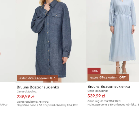
-10%
extra -5% z kodem: OFF*
extra -5% z kodem: OFF*
Bruuns Bazaar sukienka
Bruuns Bazaar sukienka
Cena aktualna:
Cena aktualna:
539,99 zł
239,99 zł
Cena regularna:
1159,90 zł
Cena regularna:
759,99 zł
9,99 zł
Najniższa cena z 30 dni przed obniżką:
5
Najniższa cena z 30 dni przed obniżką:
264,99 zł