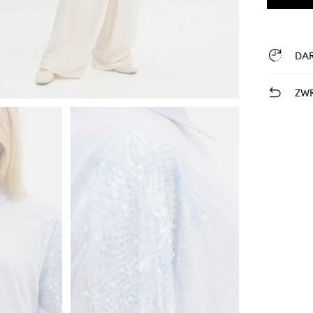
DA
ZWR