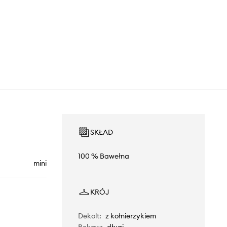
SKŁAD
100 % Bawełna
mini
KRÓJ
Dekolt
:
z kołnierzykiem
Rękaw
:
długi