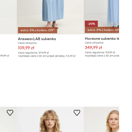
-20%
extra -5% z kodem: OFF*
extra -5% z kodem: OFF*
Answear.LAB sukienka
Cena aktualna:
Cena aktualna:
349,99 zł
109,99 zł
Cena regularna:
519,99 zł
Cena regularna:
379,99 zł
99,99 zł
Najniższa cena z 30 dni przed obniżką
Najniższa cena z 30 dni przed obniżką:
114,99 zł