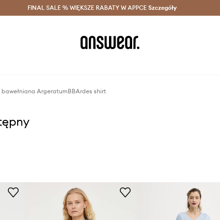
szczędzaj z Answear Club >
FINAL SALE % WIĘKSZE RABATY W APPCE
Dostawa nawet w 24h >
Szczegóły
News
a bawełniana ArgeratumBBArdes shirt
stępny