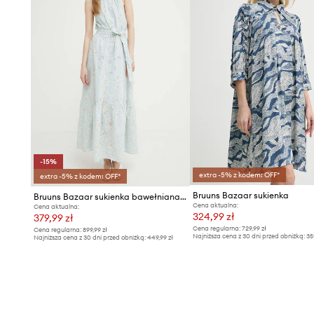
-15%
extra -5% z kodem: OFF*
extra -5% z kodem: OFF*
Bruuns Bazaar sukienka
Bruuns Bazaar sukienka bawełniana WoodbineBBKaia dress
Cena aktualna:
Cena aktualna:
324,99 zł
379,99 zł
Cena regularna:
729,99 zł
Cena regularna:
899,99 zł
Najniższa cena z 30 dni przed obniżką:
35
Najniższa cena z 30 dni przed obniżką:
449,99 zł