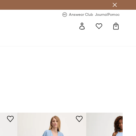
letter >
Regularne nowości >
Answear Club
Journal
Pomoc