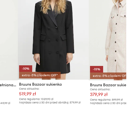
-10%
-15%
extra -5% z kodem: OFF*
extra -5% z kodem: OFF*
Bruuns Bazaar sukienka
Bruuns Bazaar sukienka bawełniana WoodbineBBKaia dress
Cena aktualna:
Cena aktualna:
519,99 zł
379,99 zł
Cena regularna:
1029,90 zł
Cena regularna:
899,99 zł
Najniższa cena z 30 dni przed obniżką:
579,99 zł
49,99 zł
Najniższa cena z 30 dni przed obniżką