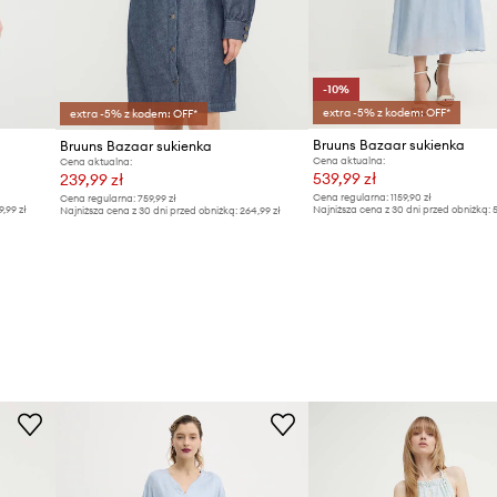
-10%
extra -5% z kodem: OFF*
extra -5% z kodem: OFF*
Bruuns Bazaar sukienka
Bruuns Bazaar sukienka
Cena aktualna:
Cena aktualna:
539,99 zł
239,99 zł
Cena regularna:
1159,90 zł
Cena regularna:
759,99 zł
9,99 zł
Najniższa cena z 30 dni przed obniżką:
5
Najniższa cena z 30 dni przed obniżką:
264,99 zł