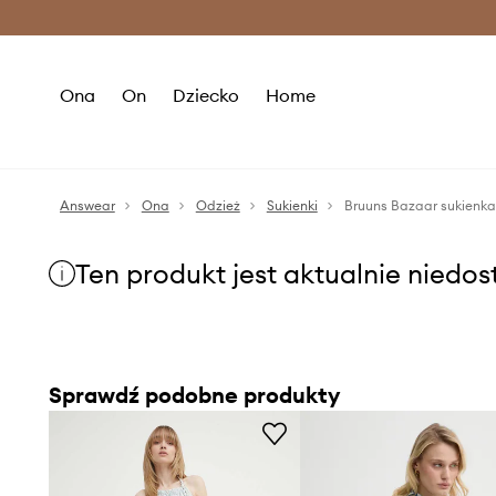
Premium Fashion Benefits >
O
Ona
On
Dziecko
Home
Answear
Ona
Odzież
Sukienki
Bruuns Bazaar sukienk
Ten produkt jest aktualnie niedo
Sprawdź podobne produkty