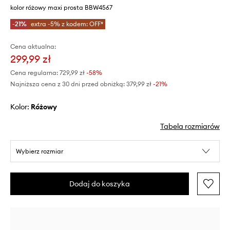
kolor różowy maxi prosta BBW4567
-21%
extra -5% z kodem: OFF*
Cena aktualna:
299,99 zł
Cena regularna:
729,99 zł
-58%
Najniższa cena z 30 dni przed obniżką:
379,99 zł
 -21%
Kolor:
różowy
Tabela rozmiarów
Wybierz rozmiar
Dodaj do koszyka