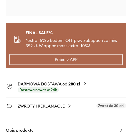
FINAL SALE%
*extra -5% z kodem: OFF przy zakupach za min.
399 zł. W appce masz extra -10%!
Pobierz APP
DARMOWA DOSTAWA od
280 zł
Dostawa nawet w 24h
ZWROTY I REKLAMACJE
Zwrot do 30 dni
Opis produktu