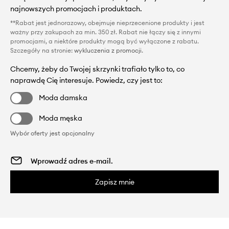
najnowszych promocjach i produktach.
**Rabat jest jednorazowy, obejmuje nieprzecenione produkty i jest
ważny przy zakupach za min. 350 zł. Rabat nie łączy się z innymi
promocjami, a niektóre produkty mogą być wyłączone z rabatu.
Szczegóły na stronie:
wykluczenia z promocji
.
Chcemy, żeby do Twojej skrzynki trafiało tylko to, co
naprawdę Cię interesuje. Powiedz, czy jest to:
Moda damska
Moda męska
Wybór oferty jest opcjonalny
Zapisz mnie