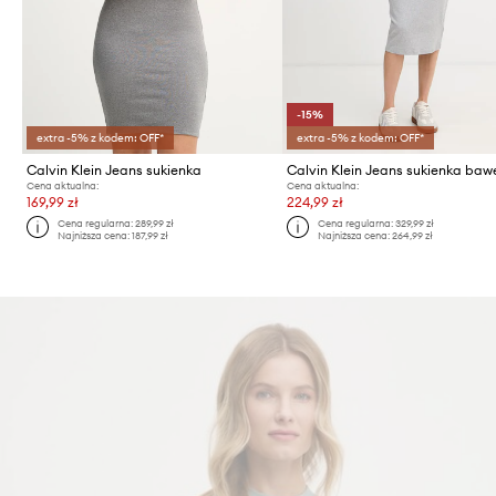
-15%
extra -5% z kodem: OFF*
extra -5% z kodem: OFF*
Calvin Klein Jeans sukienka
Cena aktualna:
Cena aktualna:
169,99 zł
224,99 zł
Cena regularna:
289,99 zł
Cena regularna:
329,99 zł
Najniższa cena:
187,99 zł
Najniższa cena:
264,99 zł