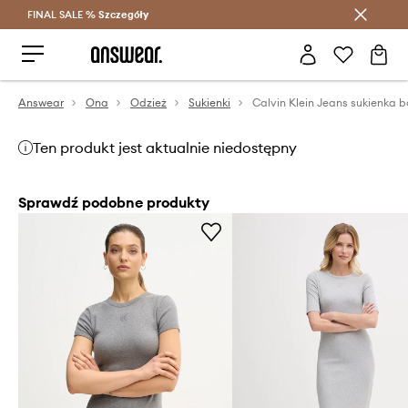
FINAL SALE %
Szczegóły
Oszczędzaj z Answear Club >
Answear
Ona
Odzież
Sukienki
Ten produkt jest aktualnie niedostępny
Sprawdź podobne produkty