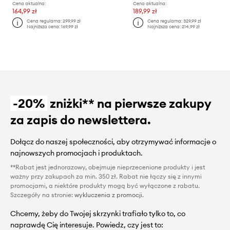
Cena aktualna:
Cena aktualna:
164,99 zł
189,99 zł
Cena regularna:
299,99 zł
Cena regularna:
329,99 zł
Najniższa cena:
169,99 zł
Najniższa cena:
214,99 zł
-20%
zniżki** na pierwsze zakupy
za zapis do newslettera.
Dołącz do naszej społeczności, aby otrzymywać informacje o
najnowszych promocjach i produktach.
**Rabat jest jednorazowy, obejmuje nieprzecenione produkty i jest
ważny przy zakupach za min. 350 zł. Rabat nie łączy się z innymi
promocjami, a niektóre produkty mogą być wyłączone z rabatu.
Szczegóły na stronie:
wykluczenia z promocji
.
Chcemy, żeby do Twojej skrzynki trafiało tylko to, co
naprawdę Cię interesuje. Powiedz, czy jest to: