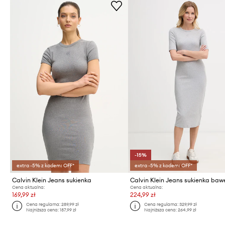
-15%
extra -5% z kodem: OFF*
extra -5% z kodem: OFF*
Calvin Klein Jeans sukienka
Cena aktualna:
Cena aktualna:
169,99 zł
224,99 zł
Cena regularna:
289,99 zł
Cena regularna:
329,99 zł
Najniższa cena:
187,99 zł
Najniższa cena:
264,99 zł