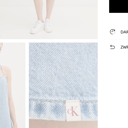
DA
ZWR