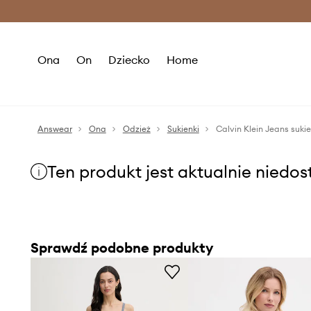
Premium Fashion Benefits >
O
Ona
On
Dziecko
Home
Answear
Ona
Odzież
Sukienki
Calvin Klein Jeans suk
Ten produkt jest aktualnie niedo
Sprawdź podobne produkty