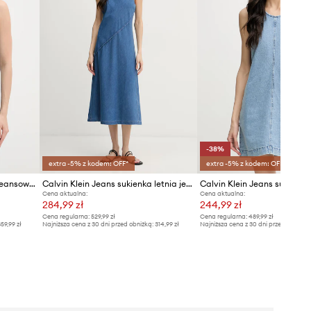
-38%
extra -5% z kodem: OFF*
extra -5% z kodem: OFF*
Calvin Klein Jeans sukienka jeansowa
Calvin Klein Jeans sukienka letnia jeansowa
Cena aktualna:
Cena aktualna:
284,99 zł
244,99 zł
Cena regularna:
529,99 zł
Cena regularna:
489,99 zł
59,99 zł
Najniższa cena z 30 dni przed obniżką:
314,99 zł
Najniższa cena z 30 dni przed obniżką