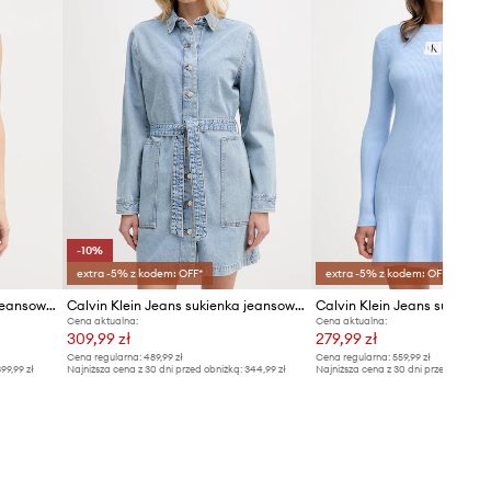
-10%
extra -5% z kodem: OFF*
extra -5% z kodem: OFF*
Calvin Klein Jeans sukienka jeansowa
Calvin Klein Jeans sukienka jeansowa
Calvin Klein Jeans sukienka
Cena aktualna:
Cena aktualna:
309,99 zł
279,99 zł
Cena regularna:
489,99 zł
Cena regularna:
559,99 zł
99,99 zł
Najniższa cena z 30 dni przed obniżką:
344,99 zł
Najniższa cena z 30 dni przed obniżką