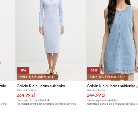
-11%
-38%
extra -5% z kodem: OFF*
extra -5% z kodem: OFF*
tnia
Calvin Klein Jeans sukienka
Cena aktualna:
Cena aktualna:
264,99 zł
244,99 zł
Cena regularna:
529,99 zł
Cena regularna:
489,99 zł
9,99 zł
Najniższa cena z 30 dni przed obniżką:
299,99 zł
Najniższa cena z 30 dni przed obniżką:
3