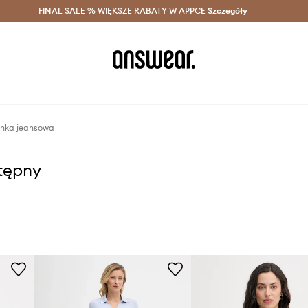
szczędzaj z Answear Club >
FINAL SALE % WIĘKSZE RABATY W APPCE
Dostawa nawet w 24h >
Szczegóły
News
ienka jeansowa
stępny