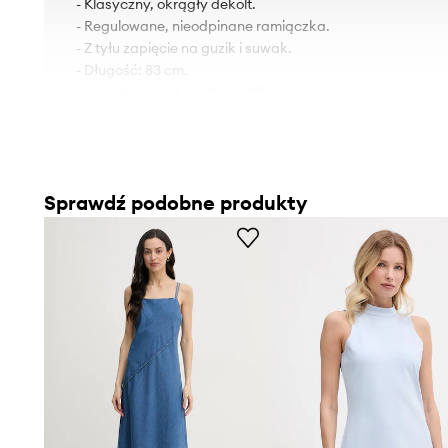
- Klasyczny, okrągły dekolt.
- Regulowane, nieodpinane ramiączka.
- Z tyłu zapięcie na guzik i suwak.
- Długość: 83 cm.
- Szerokość pod pachami: 43 cm.
- Wymiary podane dla rozmiaru: S.
Sprawdź podobne produkty