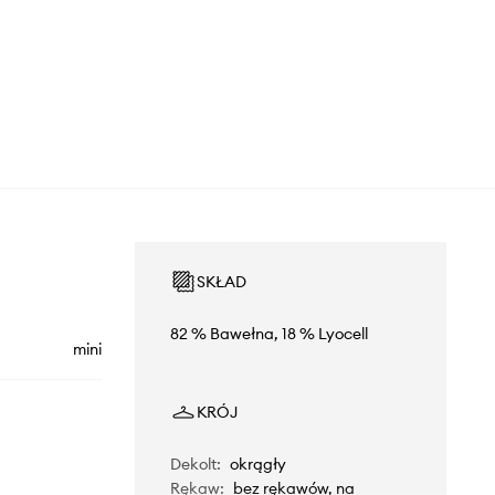
SKŁAD
82 % Bawełna, 18 % Lyocell
mini
KRÓJ
Dekolt
:
okrągły
Rękaw
:
bez rękawów, na