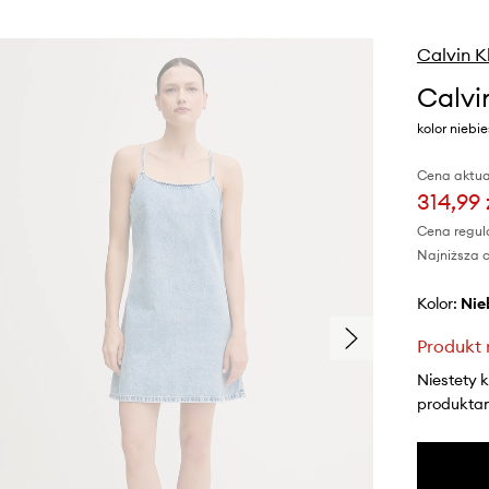
Calvin K
Calvi
kolor niebi
Cena aktua
314,99 
Cena regul
Najniższa c
Kolor:
ni
Produkt 
Niestety 
produktami