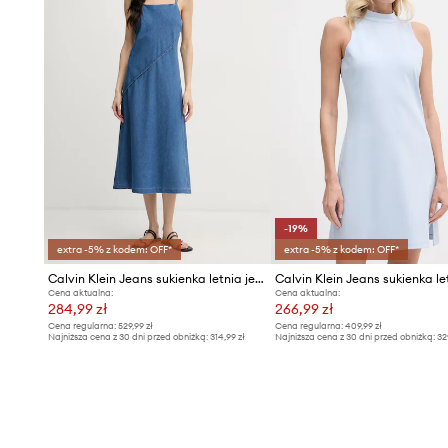
-19%
extra -5% z kodem: OFF*
extra -5% z kodem: OFF*
Calvin Klein Jeans sukienka letnia jeansowa
Calvin Klein Jeans sukienka le
Cena aktualna:
Cena aktualna:
284,99 zł
266,99 zł
Cena regularna:
529,99 zł
Cena regularna:
409,99 zł
Najniższa cena z 30 dni przed obniżką:
314,99 zł
Najniższa cena z 30 dni przed obniżką:
32