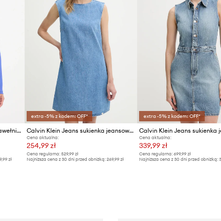
extra -5% z kodem: OFF*
extra -5% z kodem: OFF*
Calvin Klein Jeans sukienka bawełniana z elastanem
Calvin Klein Jeans sukienka jeansowa
Cena aktualna:
Cena aktualna:
254,99 zł
339,99 zł
Cena regularna:
529,99 zł
Cena regularna:
699,99 zł
9,99 zł
Najniższa cena z 30 dni przed obniżką:
269,99 zł
Najniższa cena z 30 dni przed obniżką:
3