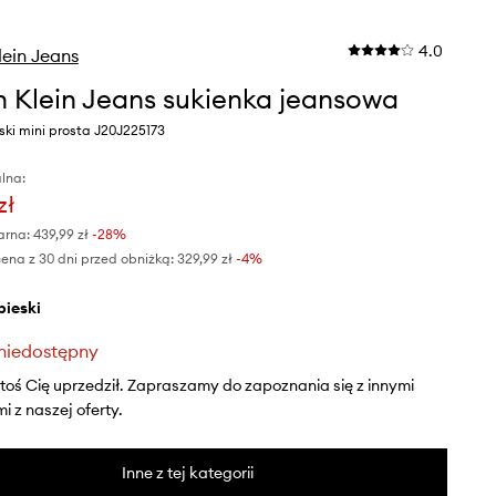
4.0
lein Jeans
n Klein Jeans sukienka jeansowa
eski mini prosta J20J225173
lna:
zł
arna:
439,99 zł
-28%
ena z 30 dni przed obniżką:
329,99 zł
 -4%
ebieski
niedostępny
ktoś Cię uprzedził. Zapraszamy do zapoznania się z innymi
 z naszej oferty.
Inne z tej kategorii