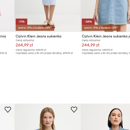
-11%
-38%
extra -5% z kodem: OFF*
extra -5% z kodem: OFF*
tnia
Calvin Klein Jeans sukienka
Cena aktualna:
Cena aktualna:
264,99 zł
244,99 zł
Cena regularna:
529,99 zł
Cena regularna:
489,99 zł
9,99 zł
Najniższa cena z 30 dni przed obniżką:
299,99 zł
Najniższa cena z 30 dni przed obniżką:
3