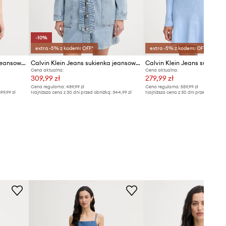
-10%
extra -5% z kodem: OFF*
extra -5% z kodem: OFF*
Calvin Klein Jeans sukienka jeansowa
Calvin Klein Jeans sukienka jeansowa
Calvin Klein Jeans sukienka
Cena aktualna:
Cena aktualna:
309,99 zł
279,99 zł
Cena regularna:
489,99 zł
Cena regularna:
559,99 zł
99,99 zł
Najniższa cena z 30 dni przed obniżką:
344,99 zł
Najniższa cena z 30 dni przed obniżką