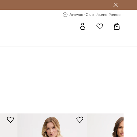
letter >
Regularne nowości >
Answear Club
Journal
Pomoc