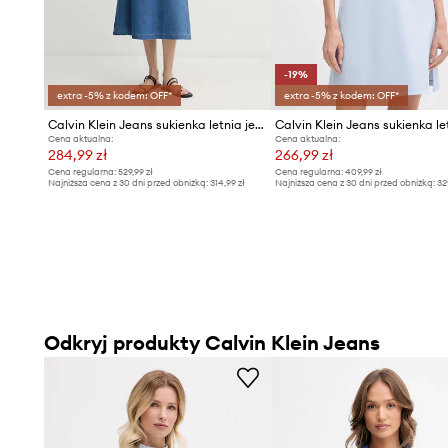
-19%
extra -5% z kodem: OFF*
extra -5% z kodem: OFF*
Calvin Klein Jeans sukienka letnia jeansowa
Calvin Klein Jeans sukienka le
Cena aktualna:
Cena aktualna:
284,99 zł
266,99 zł
Cena regularna:
529,99 zł
Cena regularna:
409,99 zł
Najniższa cena z 30 dni przed obniżką:
314,99 zł
Najniższa cena z 30 dni przed obniżką:
32
Odkryj produkty Calvin Klein Jeans