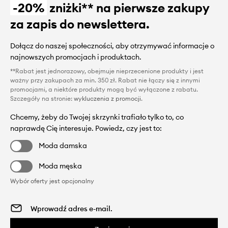
-20%
zniżki** na pierwsze zakupy
za zapis do newslettera.
Dołącz do naszej społeczności, aby otrzymywać informacje o
najnowszych promocjach i produktach.
**Rabat jest jednorazowy, obejmuje nieprzecenione produkty i jest
ważny przy zakupach za min. 350 zł. Rabat nie łączy się z innymi
promocjami, a niektóre produkty mogą być wyłączone z rabatu.
Szczegóły na stronie:
wykluczenia z promocji
.
Chcemy, żeby do Twojej skrzynki trafiało tylko to, co
naprawdę Cię interesuje. Powiedz, czy jest to:
Moda damska
Moda męska
Wybór oferty jest opcjonalny