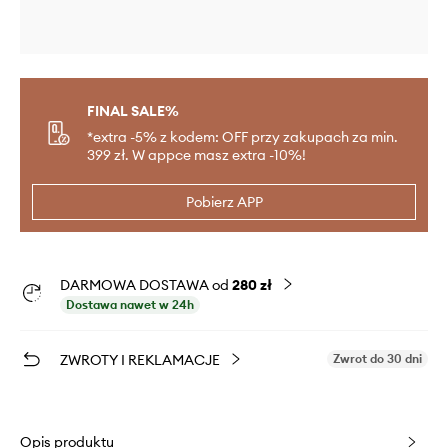
FINAL SALE%
*extra -5% z kodem: OFF przy zakupach za min.
399 zł. W appce masz extra -10%!
Pobierz APP
DARMOWA DOSTAWA od
280 zł
Dostawa nawet w 24h
ZWROTY I REKLAMACJE
Zwrot do 30 dni
Opis produktu