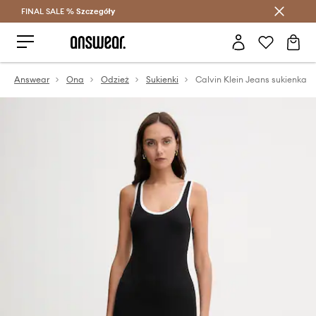
FINAL SALE %
Szczegóły
Oszczędzaj z Answear Club >
Answear
Ona
Odzież
Sukienki
Calvin Klein Jeans sukienka