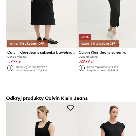
-15%
extra -5% z kodem: OFF*
extra -5% z kodem: OFF*
Calvin Klein Jeans sukienka bawełniana
Calvin Klein Jeans sukienka
Cena aktualna:
Cena aktualna:
189,99 zł
329,99 zł
Cena regularna:
329,99 zł
Cena regularna:
649,99 zł
Najniższa cena:
210,99 zł
Najniższa cena:
389,99 zł
Odkryj produkty Calvin Klein Jeans