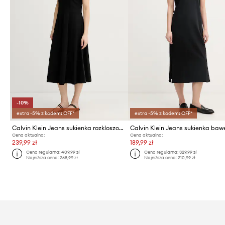
-10%
extra -5% z kodem: OFF*
extra -5% z kodem: OFF*
Calvin Klein Jeans sukienka rozkloszowana bawełniana
Cena aktualna:
Cena aktualna:
239,99 zł
189,99 zł
Cena regularna:
409,99 zł
Cena regularna:
329,99 zł
Najniższa cena:
268,99 zł
Najniższa cena:
210,99 zł