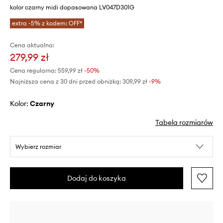
kolor czarny midi dopasowana LV047D301G
extra -5% z kodem: OFF*
Cena aktualna:
279,99 zł
Cena regularna:
559,99 zł
-50%
Najniższa cena z 30 dni przed obniżką:
309,99 zł
 -9%
Kolor:
czarny
Tabela rozmiarów
Wybierz rozmiar
Dodaj do koszyka