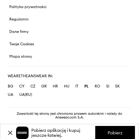
Polityka prywatności
Regulamin
Dane firmy
Twoje Cookies
Mapa strony
WEARETHEANSWEAR IN:
BG
CY
CZ
GR
HR
HU
IT
PL
RO
SI
SK
UA
UA(RU)
Zawartość tej strony jest chroniona prawem autorskim i należy do
Answear.com S.A.
Pobierz aplikację i kupuj
Pobierz
jeszcze łatwiej.