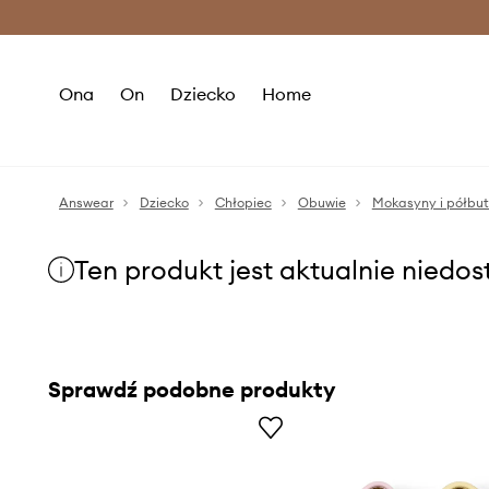
Premium Fashion Benefits >
O
Ona
On
Dziecko
Home
Answear
Dziecko
Chłopiec
Obuwie
Mokasyny i półbu
Ten produkt jest aktualnie niedo
Sprawdź podobne produkty