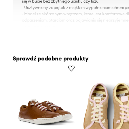
się w bucie bez zbytniego ucisku czy luzu.
- Usztywniony zapiętek z miękkim wypełnieniem chroni pi
- Model ze skórzanym wnętrzem, które jest komfortowe d
odparzeniom, otarciom oraz pojawianiu się nieprzyjemn
- Zapięcie na rzep.
- Gumowa podeszwa zewnętrzna jest wytrzymała i odpor
- Długość wkładki wynosi: 15 cm.
- Wymiary podane dla rozmiaru: 23.
Sprawdź podobne produkty