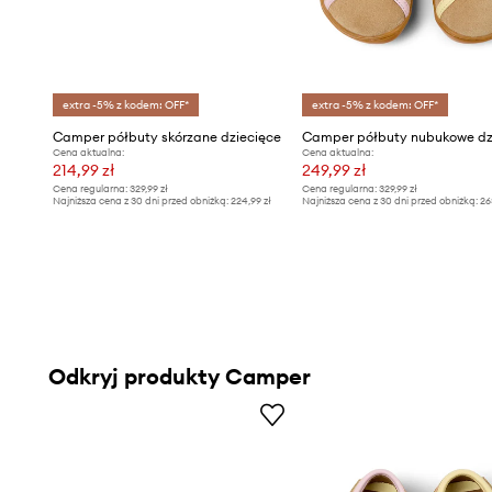
extra -5% z kodem: OFF*
extra -5% z kodem: OFF*
Camper półbuty skórzane dziecięce
Cena aktualna:
Cena aktualna:
214,99 zł
249,99 zł
Cena regularna:
329,99 zł
Cena regularna:
329,99 zł
Najniższa cena z 30 dni przed obniżką:
224,99 zł
Najniższa cena z 30 dni przed obniżką:
26
Odkryj produkty Camper