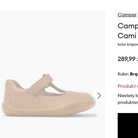
Camper
Campe
Cami
kolor brąz
289,99 
Kolor:
br
Produkt 
Niestety 
produktami