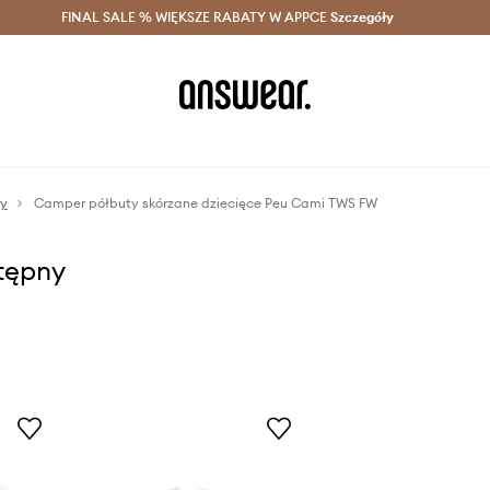
szczędzaj z Answear Club >
FINAL SALE % WIĘKSZE RABATY W APPCE
Dostawa nawet w 24h >
Szczegóły
News
ty
Camper półbuty skórzane dziecięce Peu Cami TWS FW
stępny