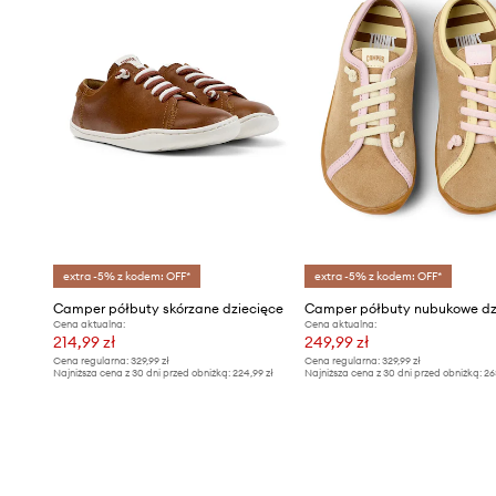
extra -5% z kodem: OFF*
extra -5% z kodem: OFF*
Camper półbuty skórzane dziecięce
Cena aktualna:
Cena aktualna:
214,99 zł
249,99 zł
Cena regularna:
329,99 zł
Cena regularna:
329,99 zł
Najniższa cena z 30 dni przed obniżką:
224,99 zł
Najniższa cena z 30 dni przed obniżką:
26