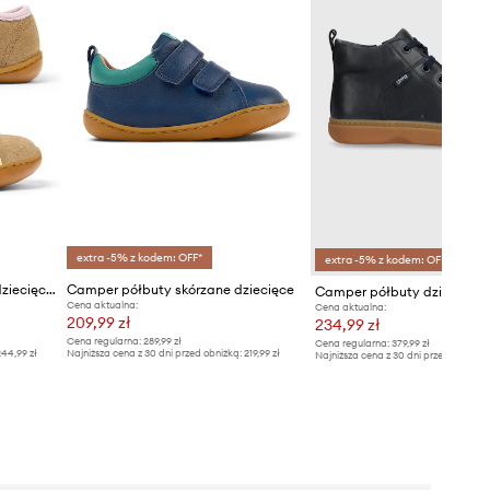
extra -5% z kodem: OFF*
extra -5% z kodem: OFF*
Camper półbuty nubukowe dziecięce TWS FW
Camper półbuty skórzane dziecięce
Cena aktualna:
Cena aktualna:
209,99 zł
234,99 zł
Cena regularna:
289,99 zł
Cena regularna:
379,99 zł
44,99 zł
Najniższa cena z 30 dni przed obniżką:
219,99 zł
Najniższa cena z 30 dni przed obniżką