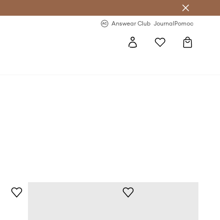
letter >
Regularne nowości >
Answear Club
Journal
Pomoc