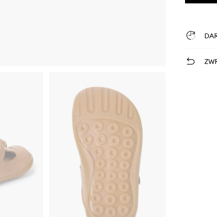
DA
ZWR