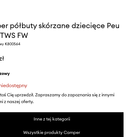
r półbuty skórzane dziecięce Peu
 TWS FW
owy K800564
zł
ązowy
niedostępny
ktoś Cię uprzedził. Zapraszamy do zapoznania się z innymi
 z naszej oferty.
Inne z tej kategorii
Wszystkie produkty Camper