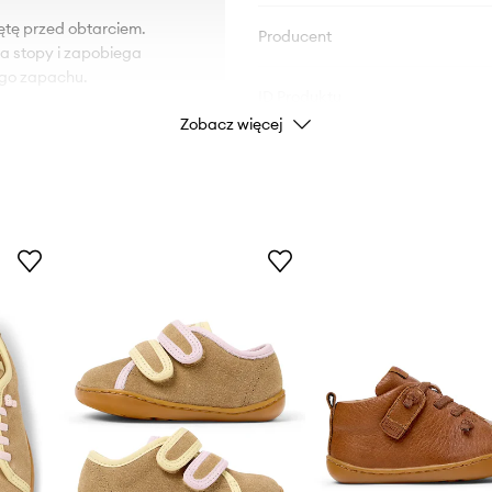
ętę przed obtarciem.
Producent
la stopy i zapobiega
ego zapachu.
ID Produktu
Zobacz więcej
na na uszkodzenia.