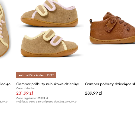
extra -5% z kodem: OFF*
Camper półbuty nubukowe dziecięce Peu Cami K's TWS
Camper półbuty nubukowe dziecięce TWS FW
Camper półbuty dziecięce s
Cena aktualna:
231,99 zł
289,99 zł
Cena regularna:
289,99 zł
3,99 zł
Najniższa cena z 30 dni przed obniżką:
244,99 zł