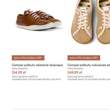
extra -5% z kodem: OFF*
extra -5% z kodem: OFF*
Camper półbuty skórzane dziecięce
Cena aktualna:
Cena aktualna:
214,99 zł
249,99 zł
Cena regularna:
329,99 zł
Cena regularna:
329,99 zł
Najniższa cena z 30 dni przed obniżką:
224,99 zł
Najniższa cena z 30 dni przed obniżką:
26