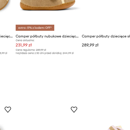
extra -5% z kodem: OFF*
Camper półbuty nubukowe dziecięce Peu Cami K's TWS
Camper półbuty nubukowe dziecięce TWS FW
Camper półbuty dziecięce s
Cena aktualna:
231,99 zł
289,99 zł
Cena regularna:
289,99 zł
3,99 zł
Najniższa cena z 30 dni przed obniżką:
244,99 zł