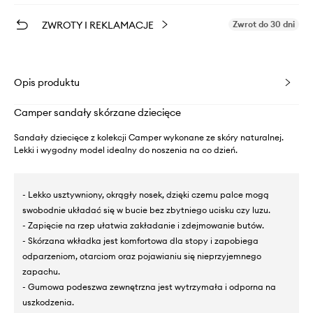
ZWROTY I REKLAMACJE
Zwrot do 30 dni
Opis produktu
Camper sandały skórzane dziecięce
Sandały dziecięce z kolekcji Camper wykonane ze skóry naturalnej.
Lekki i wygodny model idealny do noszenia na co dzień.
- Lekko usztywniony, okrągły nosek, dzięki czemu palce mogą
swobodnie układać się w bucie bez zbytniego ucisku czy luzu.
- Zapięcie na rzep ułatwia zakładanie i zdejmowanie butów.
- Skórzana wkładka jest komfortowa dla stopy i zapobiega
odparzeniom, otarciom oraz pojawianiu się nieprzyjemnego
zapachu.
- Gumowa podeszwa zewnętrzna jest wytrzymała i odporna na
uszkodzenia.