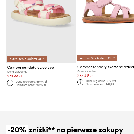
extra -5% z kodem: OFF*
extra -5% z kodem: OFF*
Camper sandały dziecięce
Cena aktualna:
Cena aktualna:
234,99 zł
274,99 zł
Cena regularna:
279,99 zł
Cena regularna:
359,99 zł
Najniższa cena:
249,99 zł
Najniższa cena:
289,99 zł
-20%
zniżki** na pierwsze zakupy