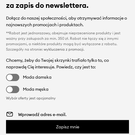
za zapis do newslettera.
Dołącz do naszej społeczności, aby otrzymywać informacje o
najnowszych promocjach i produktach.
**Rabat jest jednorazowy, obejmuje nieprzecenione produkty i jest
ważny przy zakupach za min. 350 zł. Rabat nie łączy się z innymi
promocjami, a niektóre produkty mogą być wyłączone z rabatu.
Szczegóły na stronie:
wykluczenia z promocji
.
Chcemy, żeby do Twojej skrzynki trafiało tylko to, co
naprawdę Cię interesuje. Powiedz, czy jest to:
Moda damska
Moda męska
Wybór oferty jest opcjonalny
Zapisz mnie