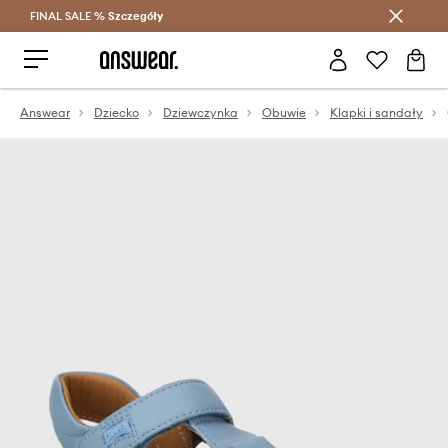
FINAL SALE %
Szczegóły
Oszczędzaj z Answear Club >
Answear
Dziecko
Dziewczynka
Obuwie
Klapki i sandały