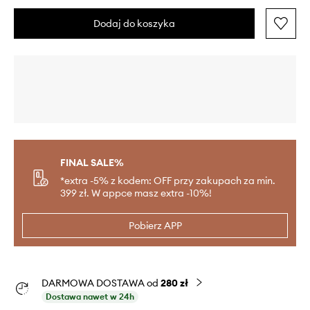
Dodaj do koszyka
FINAL SALE%
*extra -5% z kodem: OFF przy zakupach za min.
399 zł. W appce masz extra -10%!
Pobierz APP
DARMOWA DOSTAWA od
280 zł
Dostawa nawet w 24h