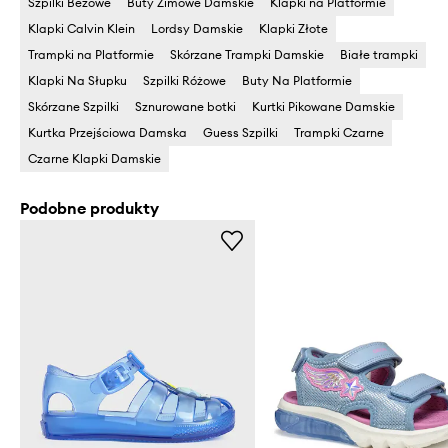
Szpilki Beżowe
Buty Zimowe Damskie
Klapki na Platformie
Klapki Calvin Klein
Lordsy Damskie
Klapki Złote
Trampki na Platformie
Skórzane Trampki Damskie
Białe trampki
Klapki Na Słupku
Szpilki Różowe
Buty Na Platformie
Skórzane Szpilki
Sznurowane botki
Kurtki Pikowane Damskie
Kurtka Przejściowa Damska
Guess Szpilki
Trampki Czarne
Czarne Klapki Damskie
Podobne produkty