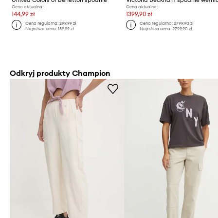
Cena aktualna:
Cena aktualna:
144,99 zł
1399,90 zł
Cena regularna:
299,99 zł
Cena regularna:
2799,90 zł
Najniższa cena:
159,99 zł
Najniższa cena:
2799,90 zł
Odkryj produkty Champion