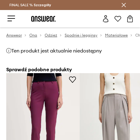
FINAL SALE %
Szczegóły
Oszczędzaj z Answear Club >
Answear
Ona
Odzież
Spodnie i legginsy
Materiałowe
Ch
Ten produkt jest aktualnie niedostępny
Sprawdź podobne produkty