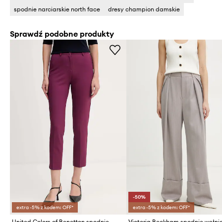
spodnie narciarskie north face
dresy champion damskie
Sprawdź podobne produkty
-50%
extra -5% z kodem: OFF*
extra -5% z kodem: OFF*
United Colors of Benetton spodnie
Victoria Beckham spodnie wełni