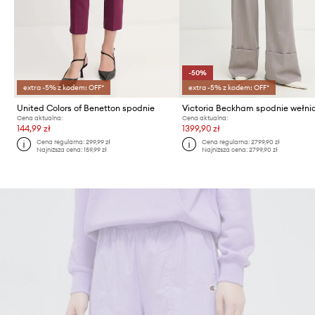
-50%
extra -5% z kodem: OFF*
extra -5% z kodem: OFF*
United Colors of Benetton spodnie
Victoria Beckham spodnie wełni
Cena aktualna:
Cena aktualna:
144,99 zł
1399,90 zł
Cena regularna:
299,99 zł
Cena regularna:
2799,90 zł
Najniższa cena:
159,99 zł
Najniższa cena:
2799,90 zł