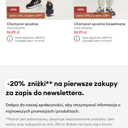
-40%
-40%
extra -5% z kodem: OFF*
extra -5% z kodem: OFF*
Champion spodnie
Champion spodnie bawełniane
Cena aktualna:
Cena aktualna:
86,99 zł
86,99 zł
Cena regularna:
289,99 zł
Cena regularna:
289,99 zł
Najniższa cena:
144,99 zł
Najniższa cena:
144,99 zł
-20%
zniżki** na pierwsze zakupy
za zapis do newslettera.
Dołącz do naszej społeczności, aby otrzymywać informacje o
najnowszych promocjach i produktach.
**Rabat jest jednorazowy, obejmuje nieprzecenione produkty i jest
ważny przy zakupach za min. 350 zł. Rabat nie łączy się z innymi