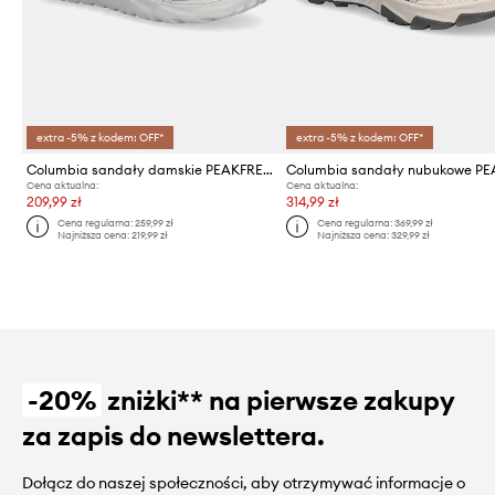
extra -5% z kodem: OFF*
extra -5% z kodem: OFF*
Columbia sandały damskie PEAKFREAK ROAM
Cena aktualna:
Cena aktualna:
209,99 zł
314,99 zł
Cena regularna:
259,99 zł
Cena regularna:
369,99 zł
Najniższa cena:
219,99 zł
Najniższa cena:
329,99 zł
-20%
zniżki** na pierwsze zakupy
za zapis do newslettera.
Dołącz do naszej społeczności, aby otrzymywać informacje o