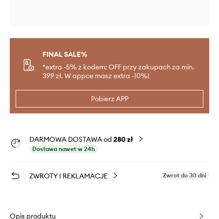
FINAL SALE%
*extra -5% z kodem: OFF przy zakupach za min.
399 zł. W appce masz extra -10%!
Pobierz APP
DARMOWA DOSTAWA od
280 zł
Dostawa nawet w 24h
ZWROTY I REKLAMACJE
Zwrot do 30 dni
Opis produktu