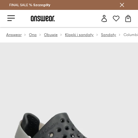
FINAL SALE %
Szczegóły
Oszczędzaj z Answear Club >
Answear
Ona
Obuwie
Klapki i sandały
Sandały
Columb