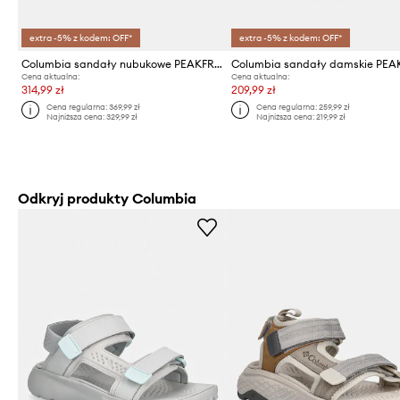
extra -5% z kodem: OFF*
extra -5% z kodem: OFF*
Columbia sandały nubukowe PEAKFREAK RUSH
Cena aktualna:
Cena aktualna:
314,99 zł
209,99 zł
Cena regularna:
369,99 zł
Cena regularna:
259,99 zł
Najniższa cena:
329,99 zł
Najniższa cena:
219,99 zł
Odkryj produkty Columbia