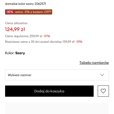
damskie kolor szary 2062571
-10%
extra -5% z kodem: OFF*
Cena aktualna:
124,99 zł
Cena regularna:
259,99 zł
-51%
Najniższa cena z 30 dni przed obniżką:
139,99 zł
 -10%
Kolor:
szary
Tabela rozmiarów
Wybierz rozmiar
Dodaj do koszyka