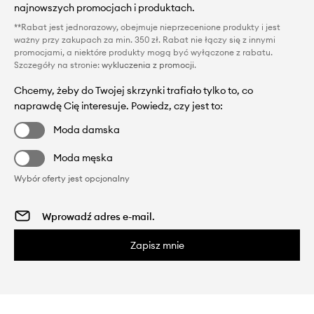
najnowszych promocjach i produktach.
**Rabat jest jednorazowy, obejmuje nieprzecenione produkty i jest
ważny przy zakupach za min. 350 zł. Rabat nie łączy się z innymi
promocjami, a niektóre produkty mogą być wyłączone z rabatu.
Szczegóły na stronie:
wykluczenia z promocji
.
Chcemy, żeby do Twojej skrzynki trafiało tylko to, co
naprawdę Cię interesuje. Powiedz, czy jest to:
Moda damska
Moda męska
Wybór oferty jest opcjonalny
Zapisz mnie