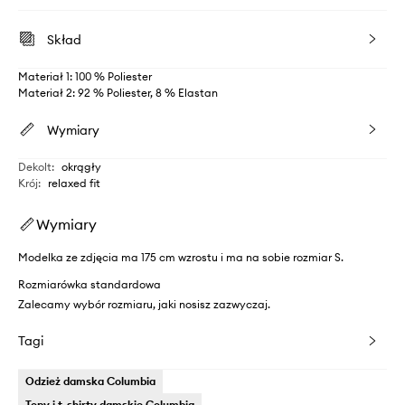
Skład
Materiał 1: 100 % Poliester
Materiał 2: 92 % Poliester, 8 % Elastan
Wymiary
Dekolt
:
okrągły
Krój
:
relaxed fit
Wymiary
Modelka ze zdjęcia ma 175 cm wzrostu i ma na sobie rozmiar S.
Rozmiarówka standardowa
Zalecamy wybór rozmiaru, jaki nosisz zazwyczaj.
Tagi
Odzież damska Columbia
Topy i t-shirty damskie Columbia