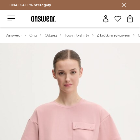
FINAL SALE %
Szczegóły
Oszczędzaj z Answear Club >
Answear
Ona
Odzież
Topy i t-shirty
Z krótkim rękawem