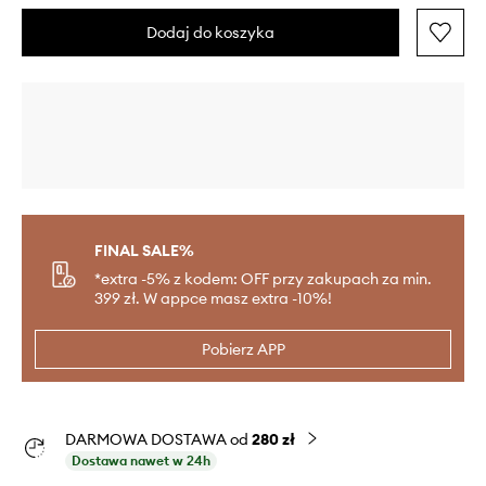
Dodaj do koszyka
FINAL SALE%
*extra -5% z kodem: OFF przy zakupach za min.
399 zł. W appce masz extra -10%!
Pobierz APP
DARMOWA DOSTAWA od
280 zł
Dostawa nawet w 24h