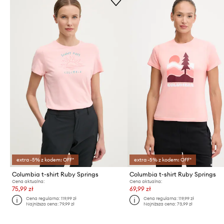
extra -5% z kodem: OFF*
extra -5% z kodem: OFF*
Columbia t-shirt Ruby Springs
Columbia t-shirt Ruby Springs
Cena aktualna:
Cena aktualna:
75,99 zł
69,99 zł
Cena regularna:
119,99 zł
Cena regularna:
119,99 zł
Najniższa cena:
79,99 zł
Najniższa cena:
73,99 zł