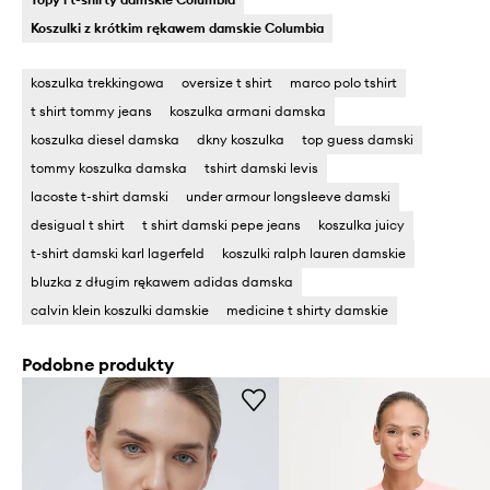
Koszulki z krótkim rękawem damskie Columbia
koszulka trekkingowa
oversize t shirt
marco polo tshirt
t shirt tommy jeans
koszulka armani damska
koszulka diesel damska
dkny koszulka
top guess damski
tommy koszulka damska
tshirt damski levis
lacoste t-shirt damski
under armour longsleeve damski
desigual t shirt
t shirt damski pepe jeans
koszulka juicy
t-shirt damski karl lagerfeld
koszulki ralph lauren damskie
bluzka z długim rękawem adidas damska
calvin klein koszulki damskie
medicine t shirty damskie
Podobne produkty