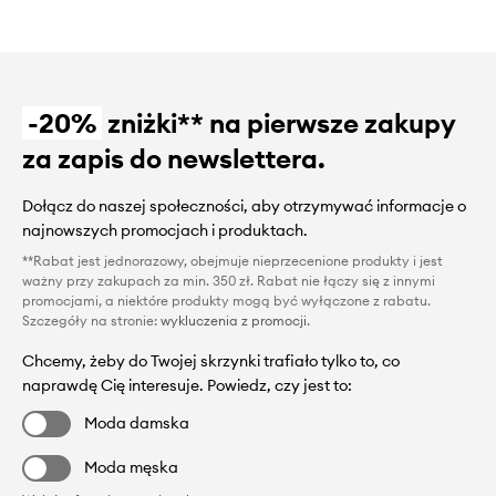
-20%
zniżki** na pierwsze zakupy
za zapis do newslettera.
Dołącz do naszej społeczności, aby otrzymywać informacje o
najnowszych promocjach i produktach.
**Rabat jest jednorazowy, obejmuje nieprzecenione produkty i jest
ważny przy zakupach za min. 350 zł. Rabat nie łączy się z innymi
promocjami, a niektóre produkty mogą być wyłączone z rabatu.
Szczegóły na stronie:
wykluczenia z promocji
.
Chcemy, żeby do Twojej skrzynki trafiało tylko to, co
naprawdę Cię interesuje. Powiedz, czy jest to:
Moda damska
Moda męska