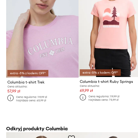
extra -5% z kodem: OFF*
extra -5% z kodem: OFF*
Columbia t-shirt Ruby Springs
Columbia t-shirt Trek
Cena aktualna:
Cena aktualna:
69,99 zł
57,99 zł
Cena regularna:
119,99 zł
Cena regularna:
119,99 zł
Najniższa cena:
73,99 zł
Najniższa cena:
63,99 zł
Odkryj produkty Columbia