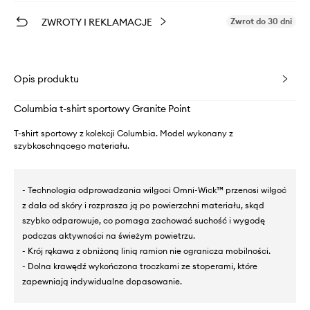
ZWROTY I REKLAMACJE
Zwrot do 30 dni
Opis produktu
Columbia t-shirt sportowy Granite Point
T-shirt sportowy z kolekcji Columbia. Model wykonany z
szybkoschnącego materiału.
- Technologia odprowadzania wilgoci Omni-Wick™ przenosi wilgoć
z dala od skóry i rozprasza ją po powierzchni materiału, skąd
szybko odparowuje, co pomaga zachować suchość i wygodę
podczas aktywności na świeżym powietrzu.
- Krój rękawa z obniżoną linią ramion nie ogranicza mobilności.
- Dolna krawędź wykończona troczkami ze stoperami, które
zapewniają indywidualne dopasowanie.