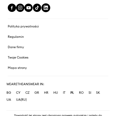
Polityka prywatności
Regulamin
Dane firmy
Twoje Cookies
Mapa strony
WEARETHEANSWEAR IN:
BG
CY
CZ
GR
HR
HU
IT
PL
RO
SI
SK
UA
UA(RU)
Zawartość tej strony jest chroniona prawem autorskim i należy do