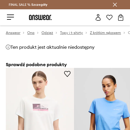
FINAL SALE %
Szczegóły
Oszczędzaj z Answear Club >
Answear
Ona
Odzież
Topy i t-shirty
Z krótkim rękawem
Ten produkt jest aktualnie niedostępny
Sprawdź podobne produkty