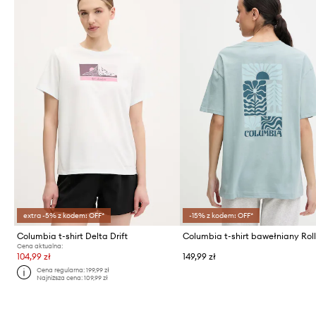
extra -5% z kodem: OFF*
-15% z kodem: OFF*
Columbia t-shirt Delta Drift
Cena aktualna:
104,99 zł
149,99 zł
Cena regularna:
199,99 zł
Najniższa cena:
109,99 zł