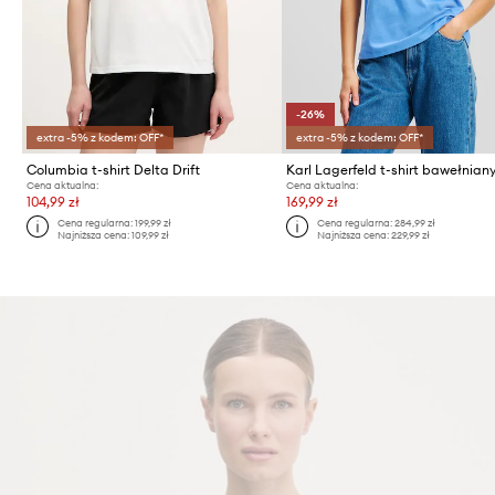
-26%
extra -5% z kodem: OFF*
extra -5% z kodem: OFF*
Columbia t-shirt Delta Drift
Cena aktualna:
Cena aktualna:
104,99 zł
169,99 zł
Cena regularna:
199,99 zł
Cena regularna:
284,99 zł
Najniższa cena:
109,99 zł
Najniższa cena:
229,99 zł