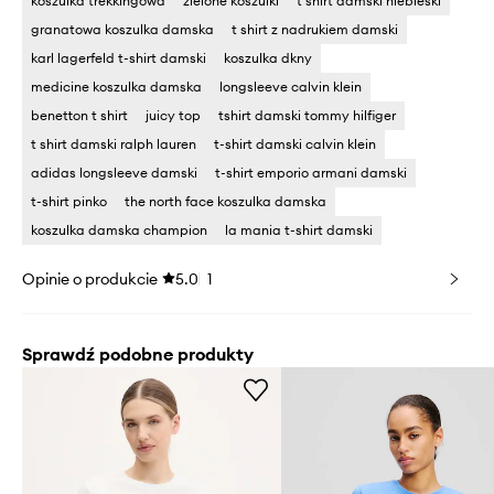
koszulka trekkingowa
zielone koszulki
t shirt damski niebieski
granatowa koszulka damska
t shirt z nadrukiem damski
karl lagerfeld t-shirt damski
koszulka dkny
medicine koszulka damska
longsleeve calvin klein
benetton t shirt
juicy top
tshirt damski tommy hilfiger
t shirt damski ralph lauren
t-shirt damski calvin klein
adidas longsleeve damski
t-shirt emporio armani damski
t-shirt pinko
the north face koszulka damska
koszulka damska champion
la mania t-shirt damski
Opinie o produkcie
5.0
1
Sprawdź podobne produkty