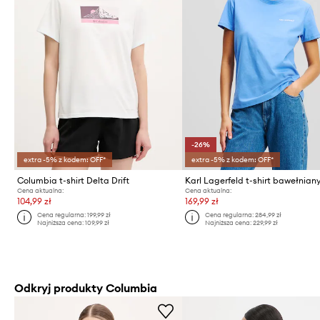
-26%
extra -5% z kodem: OFF*
extra -5% z kodem: OFF*
Columbia t-shirt Delta Drift
Cena aktualna:
Cena aktualna:
104,99 zł
169,99 zł
Cena regularna:
199,99 zł
Cena regularna:
284,99 zł
Najniższa cena:
109,99 zł
Najniższa cena:
229,99 zł
Odkryj produkty Columbia