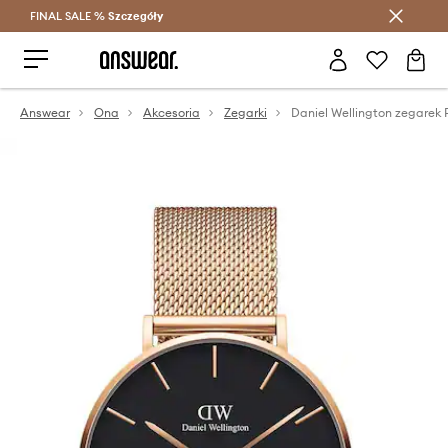
FINAL SALE %
Szczegóły
Oszczędzaj z Answear Club >
Answear
Ona
Akcesoria
Zegarki