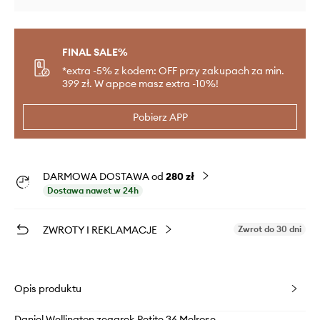
FINAL SALE%
*extra -5% z kodem: OFF przy zakupach za min.
399 zł. W appce masz extra -10%!
Pobierz APP
DARMOWA DOSTAWA od
280 zł
Dostawa nawet w 24h
ZWROTY I REKLAMACJE
Zwrot do 30 dni
Opis produktu
Daniel Wellington zegarek Petite 36 Melrose