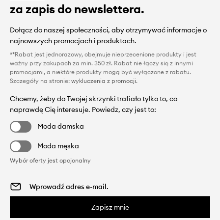
za zapis do newslettera.
Dołącz do naszej społeczności, aby otrzymywać informacje o
najnowszych promocjach i produktach.
**Rabat jest jednorazowy, obejmuje nieprzecenione produkty i jest
ważny przy zakupach za min. 350 zł. Rabat nie łączy się z innymi
promocjami, a niektóre produkty mogą być wyłączone z rabatu.
Szczegóły na stronie:
wykluczenia z promocji
.
Chcemy, żeby do Twojej skrzynki trafiało tylko to, co
naprawdę Cię interesuje. Powiedz, czy jest to:
Moda damska
Moda męska
Wybór oferty jest opcjonalny
Zapisz mnie