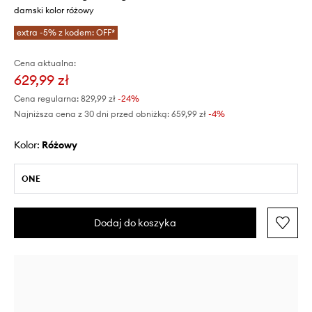
damski kolor różowy
extra -5% z kodem: OFF*
Cena aktualna:
629,99 zł
Cena regularna:
829,99 zł
-24%
Najniższa cena z 30 dni przed obniżką:
659,99 zł
 -4%
Kolor:
różowy
ONE
Dodaj do koszyka