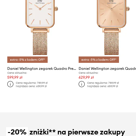
extra -5% z kodem: OFF*
extra -5% z kodem: OFF*
Daniel Wellington zegarek Quadro Pressed
Cena aktualna:
Cena aktualna:
599,99 zł
629,99 zł
Cena regularna:
789,99 zł
Cena regularna:
789,99 zł
Najniższa cena:
639,99 zł
Najniższa cena:
659,99 zł
-20%
zniżki** na pierwsze zakupy