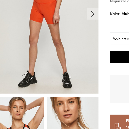
Najniższa c
Kolor:
mu
Wybierz 
F
*