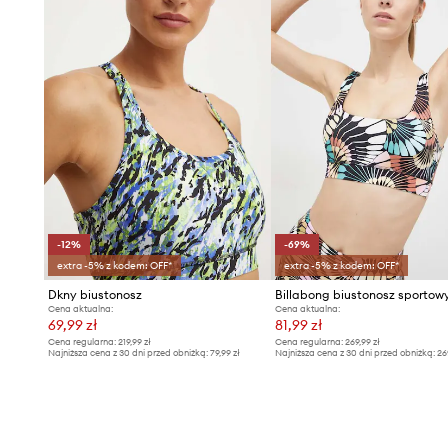
-12%
-69%
extra -5% z kodem: OFF*
extra -5% z kodem: OFF*
Dkny biustonosz
Cena aktualna:
Cena aktualna:
69,99 zł
81,99 zł
Cena regularna:
219,99 zł
Cena regularna:
269,99 zł
Najniższa cena z 30 dni przed obniżką:
79,99 zł
Najniższa cena z 30 dni przed obniżką:
26