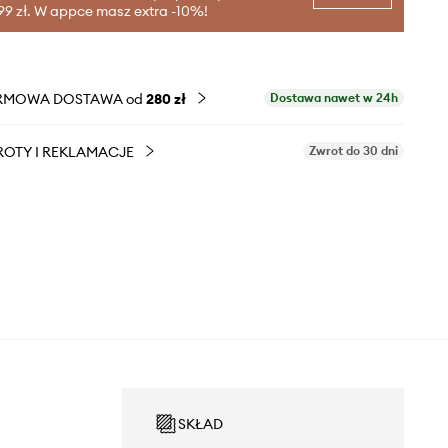
99 zł. W appce masz extra -10%!
RMOWA DOSTAWA od
280 zł
Dostawa nawet w 24h
OTY I REKLAMACJE
Zwrot do 30 dni
SKŁAD