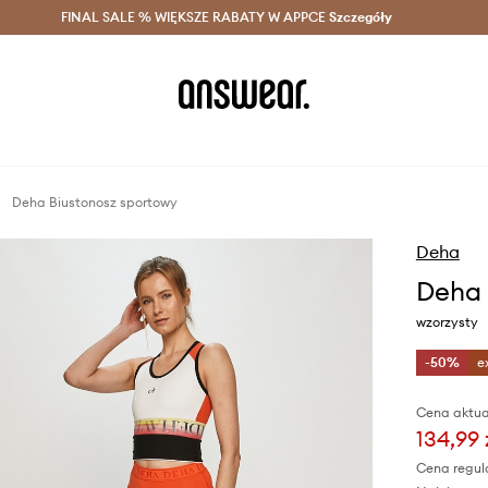
szczędzaj z Answear Club >
FINAL SALE % WIĘKSZE RABATY W APPCE
Dostawa nawet w 24h >
Szczegóły
News
Deha Biustonosz sportowy
Deha
Deha 
wzorzysty
-50%
e
Cena aktua
134,99 
Cena regul