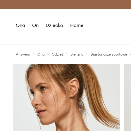
Premium Fashion Benefits >
O
Ona
On
Dziecko
Home
Answear
Ona
Odzież
Bielizna
Biustonosze sportowe