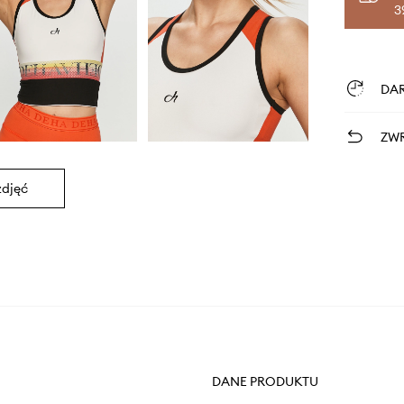
3
DA
ZWR
zdjęć
DANE PRODUKTU