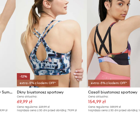
-12%
extra -5% z kodem: OFF*
extra -5% z kodem: OFF*
Billabong biustonosz sportowy Summit
Dkny biustonosz sportowy
Casall biustonosz sportowy
Cena aktualna:
Cena aktualna:
69,99 zł
154,99 zł
Cena regularna:
229,99 zł
Cena regularna:
339,99 zł
9,99 zł
Najniższa cena z 30 dni przed obniżką:
79,99 zł
Najniższa cena z 30 dni przed obniżką:
1