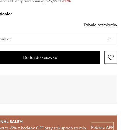
ena z 30 dni przed obniżką:
269,99 zł
 -50%
lticolor
Tabela rozmiarów
rozmiar
Dodaj do koszyka
INAL SALE%
Pobierz APP
extra -5% z kodem: OFF przy zakupach za min.