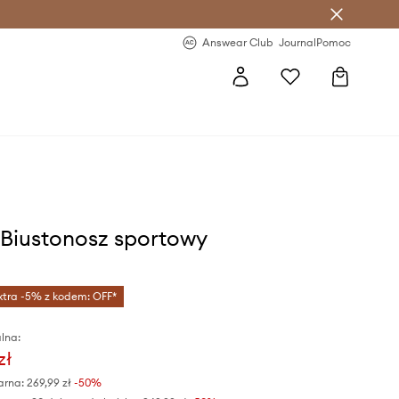
letter >
Regularne nowości >
Answear Club
Journal
Pomoc
Biustonosz sportowy
xtra -5% z kodem: OFF*
lna:
zł
arna:
269,99 zł
-50%