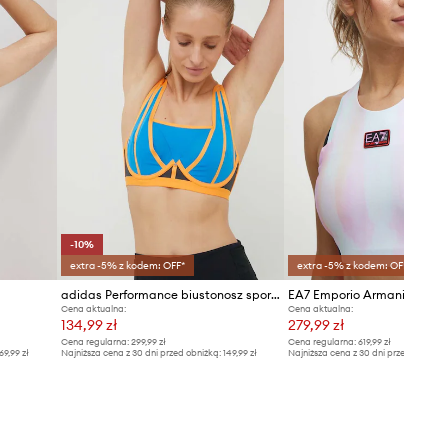
-10%
extra -5% z kodem: OFF*
extra -5% z kodem: OFF*
adidas Performance biustonosz sportowy TLRD Impact Luxe HG6750
Cena aktualna:
Cena aktualna:
134,99 zł
279,99 zł
Cena regularna:
299,99 zł
Cena regularna:
619,99 zł
69,99 zł
Najniższa cena z 30 dni przed obniżką:
149,99 zł
Najniższa cena z 30 dni przed obniżką