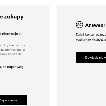
ze zakupy
Answear
 informacje o
Załóż konto i oszc
zyskujesz do
20%
s
dukty i jest ważny
nnymi promocjami, a
góły na stronie:
Dowiedz się w
to, co naprawdę
a
Zapisz mnie