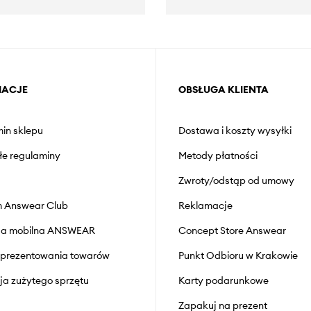
MACJE
OBSŁUGA KLIENTA
in sklepu
Dostawa i koszty wysyłki
łe regulaminy
Metody płatności
Zwroty/odstąp od umowy
 Answear Club
Reklamacje
cja mobilna ANSWEAR
Concept Store Answear
prezentowania towarów
Punkt Odbioru w Krakowie
cja zużytego sprzętu
Karty podarunkowe
Zapakuj na prezent