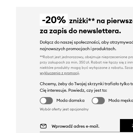
-20%
zniżki** na pierws
za zapis do newslettera.
Dołącz do naszej społeczności, aby otrzymywać
najnowszych promocjach i produktach.
**Rabat jest jednorazowy, obejmuje nieprzecenione pro
przy zakupach za min. 350 zł. Rabat nie łączy się z i
niektóre produkty mogą być wyłączone z rabatu. Szcze
wykluczenia z promocji
.
Chcemy, żeby do Twojej skrzynki trafiało tylko 
Cię interesuje. Powiedz, czy jest to:
Moda damska
Moda męsk
Wybór oferty jest opcjonalny