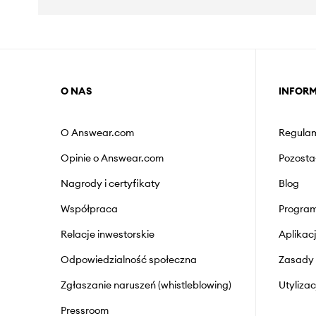
O NAS
INFOR
O Answear.com
Regulam
Opinie o Answear.com
Pozosta
Nagrody i certyfikaty
Blog
Współpraca
Program
Relacje inwestorskie
Aplika
Odpowiedzialność społeczna
Zasady 
Zgłaszanie naruszeń (whistleblowing)
Utyliza
Pressroom