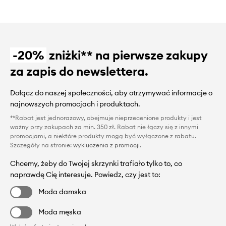
-20%
zniżki** na pierwsze zakupy
za zapis do newslettera.
Dołącz do naszej społeczności, aby otrzymywać informacje o
najnowszych promocjach i produktach.
**Rabat jest jednorazowy, obejmuje nieprzecenione produkty i jest
ważny przy zakupach za min. 350 zł. Rabat nie łączy się z innymi
promocjami, a niektóre produkty mogą być wyłączone z rabatu.
Szczegóły na stronie:
wykluczenia z promocji
.
Chcemy, żeby do Twojej skrzynki trafiało tylko to, co
naprawdę Cię interesuje. Powiedz, czy jest to:
Moda damska
Moda męska