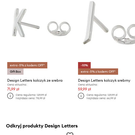
extra -5% z kodem: OFF*
-10%
Gift Box
extra -5% z kodem: OFF*
Design Letters kolczyk ze srebra
Design Letters kolczyk srebrny
Cena aktualna:
Cena aktualna:
71,99 zł
59,99 zł
Cena regularna:
129,99 zł
Cena regularna:
129,99 zł
Najniższa cena:
78,99 zł
Najniższa cena:
66,99 zł
Odkryj produkty Design Letters