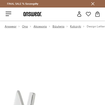
FINAL SALE %
Szczegóły
Oszczędzaj z Answear Club >
Answear
Ona
Akcesoria
Biżuteria
Kolczyki
Design Letter