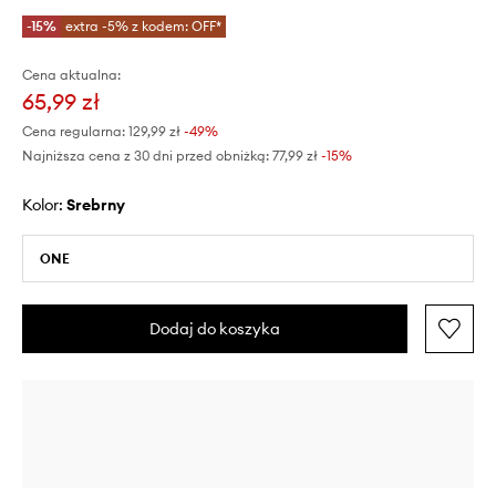
-15%
extra -5% z kodem: OFF*
Cena aktualna:
65,99 zł
Cena regularna:
129,99 zł
-49%
Najniższa cena z 30 dni przed obniżką:
77,99 zł
 -15%
Kolor:
srebrny
ONE
Dodaj do koszyka