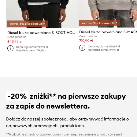
extra -5% z kodem: OFF*
extra -5% z kodem: OFF*
Diesel bluza bawełniana S-BOXT-HOOD-LAB
Cena aktualna:
Cena aktualna:
719,99 zł
649,99 zł
Cena regularna:
839,99 zł
Cena regularna:
799,99 zł
Najniższa cena:
749,99 zł
Najniższa cena:
719,99 zł
-20%
zniżki** na pierwsze zakupy
za zapis do newslettera.
Dołącz do naszej społeczności, aby otrzymywać informacje o
najnowszych promocjach i produktach.
**Rabat jest jednorazowy, obejmuje nieprzecenione produkty i jest