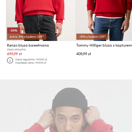
-50%
extra -5% z kodem: OFF*
-15% z kodem: OFF*
Kenzo bluza bawełniana
Cena aktualna:
699,99 zł
409,99 zł
Cena regularna:
1419,90 zł
Najniższa cena:
1419,90 zł