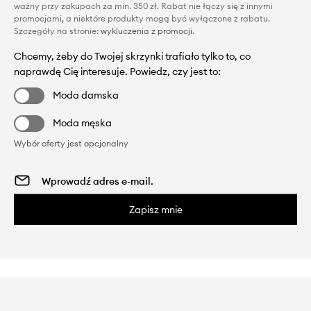
ważny przy zakupach za min. 350 zł. Rabat nie łączy się z innymi
promocjami, a niektóre produkty mogą być wyłączone z rabatu.
Szczegóły na stronie:
wykluczenia z promocji
.
Chcemy, żeby do Twojej skrzynki trafiało tylko to, co
naprawdę Cię interesuje. Powiedz, czy jest to:
Moda damska
Moda męska
Wybór oferty jest opcjonalny
Zapisz mnie