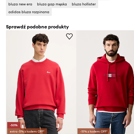
bluza new era
bluza gap męska
bluza hollister
adidas bluza rozpinana
Sprawdź podobne produkty
-50%
extra -5% z kodem: OFF*
-15% z kodem: OFF*