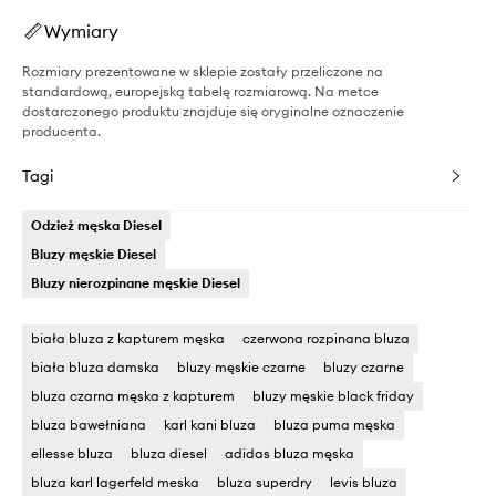
Wymiary
Rozmiary prezentowane w sklepie zostały przeliczone na
standardową, europejską tabelę rozmiarową. Na metce
dostarczonego produktu znajduje się oryginalne oznaczenie
producenta.
Tagi
Odzież męska Diesel
Bluzy męskie Diesel
Bluzy nierozpinane męskie Diesel
biała bluza z kapturem męska
czerwona rozpinana bluza
biała bluza damska
bluzy męskie czarne
bluzy czarne
bluza czarna męska z kapturem
bluzy męskie black friday
bluza bawełniana
karl kani bluza
bluza puma męska
ellesse bluza
bluza diesel
adidas bluza męska
bluza karl lagerfeld meska
bluza superdry
levis bluza