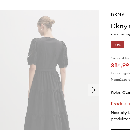
DKNY
Dkny 
kolor czar
-10%
Cena aktua
384,99 
Cena regul
Najniższa c
Kolor:
cz
Produkt 
Niestety 
produktami