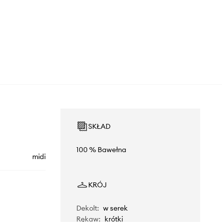
SKŁAD
100 % Bawełna
midi
KRÓJ
Dekolt
:
w serek
Rękaw
:
krótki