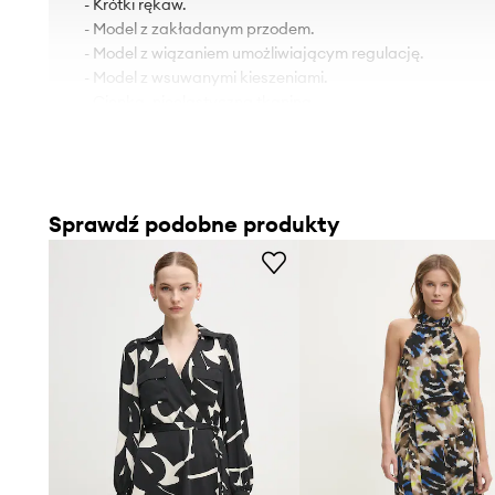
- Krótki rękaw.
- Model z zakładanym przodem.
- Model z wiązaniem umożliwiającym regulację.
- Model z wsuwanymi kieszeniami.
- Cienka, nieelastyczna tkanina.
- Długość: 124 cm.
- Szerokość pod pachami: 46 cm.
- Szerokość w talii: 40 cm.
- Wymiary podane dla rozmiaru: 36.
Sprawdź podobne produkty