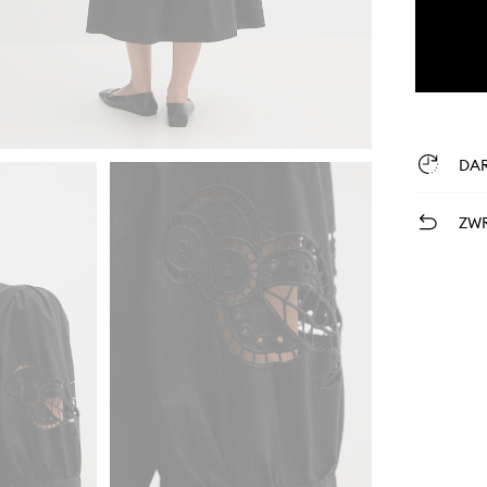
DA
ZWR