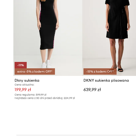
-11%
extra -5% z kodem: OFF*
-15% z kodem: OFF*
Dkny sukienka
DKNY sukienka plisowana
Cena aktualna:
199,99 zł
639,99 zł
Cena regularna:
599,99 zł
Najniższa cena z 30 dni przed obniżką:
224,99 zł