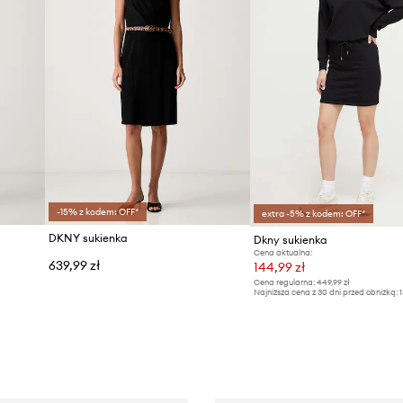
-15% z kodem: OFF*
extra -5% z kodem: OFF*
DKNY sukienka
Dkny sukienka
Cena aktualna:
639,99 zł
144,99 zł
Cena regularna:
449,99 zł
Najniższa cena z 30 dni przed obniżką:
1