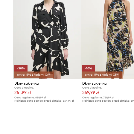
-30%
-10%
extra -5% z kodem: OFF*
extra -5% z kodem: OFF*
Dkny sukienka
Dkny sukienka
Cena aktualna:
Cena aktualna:
251,99 zł
359,99 zł
Cena regularna:
689,99 zł
Cena regularna:
729,99 zł
Najniższa cena z 30 dni przed obniżką:
364,99 zł
Najniższa cena z 30 dni przed obniżką:
39