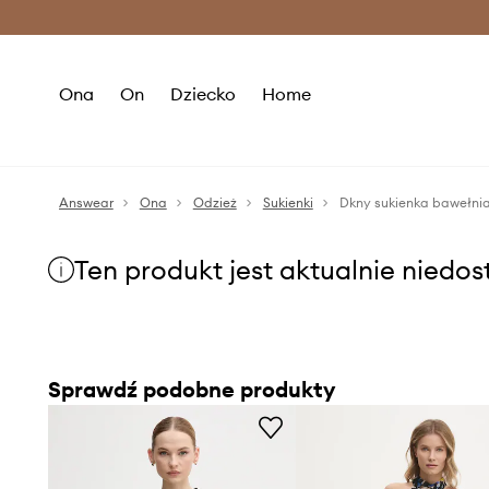
Premium Fashion Benefits >
O
Ona
On
Dziecko
Home
Answear
Ona
Odzież
Sukienki
Dkny sukienka bawełni
Ten produkt jest aktualnie niedo
Sprawdź podobne produkty