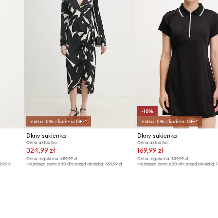
-10%
extra -5% z kodem: OFF*
extra -5% z kodem: OFF*
Dkny sukienka
Dkny sukienka
Cena aktualna:
Cena aktualna:
324,99 zł
169,99 zł
Cena regularna:
689,99 zł
Cena regularna:
339,99 zł
9,99 zł
Najniższa cena z 30 dni przed obniżką:
359,99 zł
Najniższa cena z 30 dni przed obniżką:
1