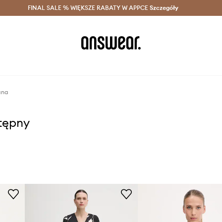
szczędzaj z Answear Club >
FINAL SALE % WIĘKSZE RABATY W APPCE
Dostawa nawet w 24h >
Szczegóły
News
ana
stępny