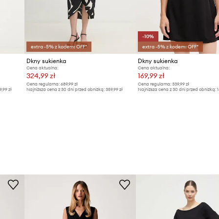
-10%
extra -5% z kodem: OFF*
extra -5% z kodem: OFF*
Dkny sukienka
Dkny sukienka
Cena aktualna:
Cena aktualna:
324,99 zł
169,99 zł
Cena regularna:
689,99 zł
Cena regularna:
339,99 zł
9,99 zł
Najniższa cena z 30 dni przed obniżką:
359,99 zł
Najniższa cena z 30 dni przed obniżką:
1