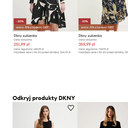
-30%
-10%
extra -5% z kodem: OFF*
extra -5% z kodem: OFF*
Dkny sukienka
Dkny sukienka
Cena aktualna:
Cena aktualna:
251,99 zł
359,99 zł
Cena regularna:
689,99 zł
Cena regularna:
729,99 zł
Najniższa cena z 30 dni przed obniżką:
364,99 zł
Najniższa cena z 30 dni przed obniżką:
39
Odkryj produkty DKNY