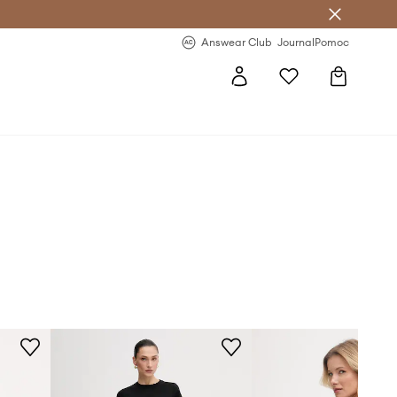
letter >
Regularne nowości >
Answear Club
Journal
Pomoc