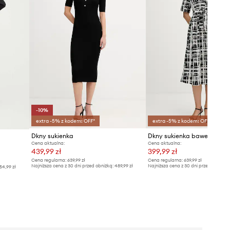
-10%
extra -5% z kodem: OFF*
extra -5% z kodem: OFF*
Dkny sukienka
Dkny sukienka bawełniana
Cena aktualna:
Cena aktualna:
439,99 zł
399,99 zł
Cena regularna:
639,99 zł
Cena regularna:
639,99 zł
Najniższa cena z 30 dni przed obniżką:
489,99 zł
Najniższa cena z 30 dni przed obniżką
54,99 zł