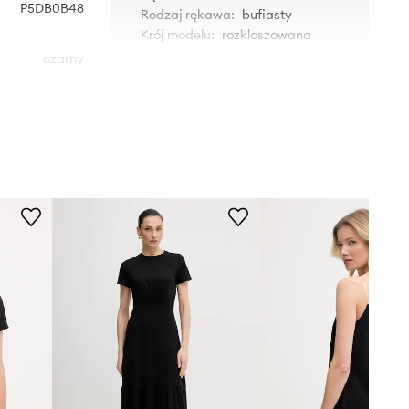
P5DB0B48
Rodzaj rękawa
:
bufiasty
Krój modelu
:
rozkloszowana
czarny
WYMIARY
DKNY
Modelka ze zdjęcia ma 177 cm
wzrostu i ma na sobie rozmiar 36.
Rozmiarówka standardowa
Zalecamy wybór rozmiaru, jaki nosisz
zazwyczaj.
Rozmiary prezentowane w sklepie
zostały przeliczone na standardową,
europejską tabelę rozmiarową. Na
metce dostarczonego produktu
znajduje się oryginalne oznaczenie
producenta.
Tabela rozmiarów