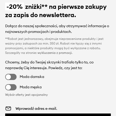
-20%
zniżki** na pierwsze zakupy
za zapis do newslettera.
Dołącz do naszej społeczności, aby otrzymywać informacje o
najnowszych promocjach i produktach.
**Rabat jest jednorazowy, obejmuje nieprzecenione produkty i jest
ważny przy zakupach za min. 350 zł. Rabat nie łączy się z innymi
promocjami, a niektóre produkty mogą być wyłączone z rabatu.
Szczegóły na stronie:
wykluczenia z promocji
.
Chcemy, żeby do Twojej skrzynki trafiało tylko to, co
naprawdę Cię interesuje. Powiedz, czy jest to:
Moda damska
Moda męska
Wybór oferty jest opcjonalny