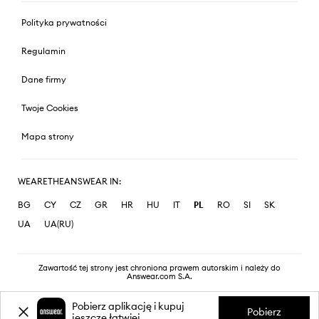
Polityka prywatności
Regulamin
Dane firmy
Twoje Cookies
Mapa strony
WEARETHEANSWEAR IN:
BG
CY
CZ
GR
HR
HU
IT
PL
RO
SI
SK
UA
UA(RU)
Zawartość tej strony jest chroniona prawem autorskim i należy do
Answear.com S.A.
Pobierz aplikację i kupuj
Pobierz
jeszcze łatwiej.