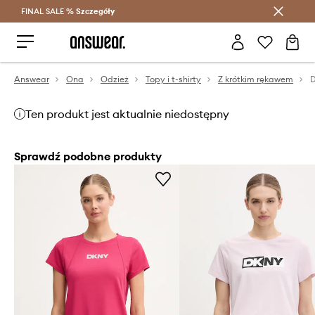
FINAL SALE %
Szczegóły
Oszczędzaj z Answear Club >
Answear
Ona
Odzież
Topy i t-shirty
Z krótkim rękawem
D
Ten produkt jest aktualnie niedostępny
Sprawdź podobne produkty