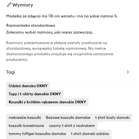
Wymiary
Modelka ze zdjęcia ma 176 cm wzrostu i ma na sobie rozmiar S.
Rozmiarówka standardowa
Zalecamy wybór rozmiaru, jaki nosisz zazwyczaj.
Rozmiary prezentowane w sklepie zostały przeliczone na
standardową, europejską tabelę rozmiarową. Na metce
dostarczonego produktu znajduje się oryginalne oznaczenie
producenta.
Tagi
Odzież damska DKNY
Topy i t-shirty damskie DKNY
Koszulki z krótkim rękawem damskie DKNY
niebieskie koszulki
Beżowe koszulki damskie
t shirt biały damski
koszulki bawelniane
czarny t shirt z nadrukiem
tommy hilfiger koszulka damska
t shirt damski adidas