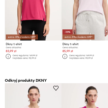
-10%
extra -5% z kodem: OFF*
extra -5% z kodem: OFF*
Dkny t-shirt
Dkny t-shirt
Cena aktualna:
Cena aktualna:
83,99 zł
85,99 zł
Cena regularna:
169,99 zł
Cena regularna:
169,99 zł
Najniższa cena:
92,99 zł
Najniższa cena:
95,99 zł
Odkryj produkty DKNY