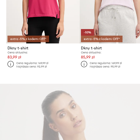
-10%
extra -5% z kodem: OFF*
extra -5% z kodem: OFF*
Dkny t-shirt
Dkny t-shirt
Cena aktualna:
Cena aktualna:
83,99 zł
85,99 zł
Cena regularna:
169,99 zł
Cena regularna:
169,99 zł
Najniższa cena:
92,99 zł
Najniższa cena:
95,99 zł