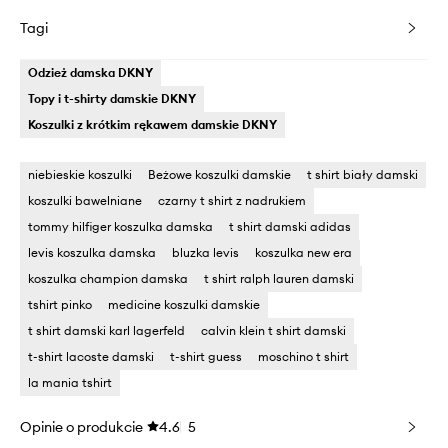
Tagi
Odzież damska DKNY
Topy i t-shirty damskie DKNY
Koszulki z krótkim rękawem damskie DKNY
niebieskie koszulki
Beżowe koszulki damskie
t shirt biały damski
koszulki bawelniane
czarny t shirt z nadrukiem
tommy hilfiger koszulka damska
t shirt damski adidas
levis koszulka damska
bluzka levis
koszulka new era
koszulka champion damska
t shirt ralph lauren damski
tshirt pinko
medicine koszulki damskie
t shirt damski karl lagerfeld
calvin klein t shirt damski
t-shirt lacoste damski
t-shirt guess
moschino t shirt
la mania tshirt
Opinie o produkcie
4.6
5