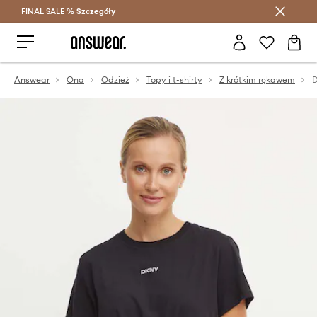
FINAL SALE %
Szczegóły
Oszczędzaj z Answear Club >
Answear
Ona
Odzież
Topy i t-shirty
Z krótkim rękawem
D