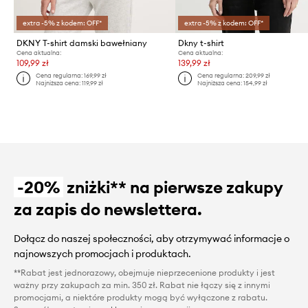
extra -5% z kodem: OFF*
extra -5% z kodem: OFF*
DKNY T-shirt damski bawełniany
Dkny t-shirt
Cena aktualna:
Cena aktualna:
109,99 zł
139,99 zł
Cena regularna:
169,99 zł
Cena regularna:
209,99 zł
Najniższa cena:
119,99 zł
Najniższa cena:
154,99 zł
-20%
zniżki** na pierwsze zakupy
za zapis do newslettera.
Dołącz do naszej społeczności, aby otrzymywać informacje o
najnowszych promocjach i produktach.
**Rabat jest jednorazowy, obejmuje nieprzecenione produkty i jest
ważny przy zakupach za min. 350 zł. Rabat nie łączy się z innymi
promocjami, a niektóre produkty mogą być wyłączone z rabatu.