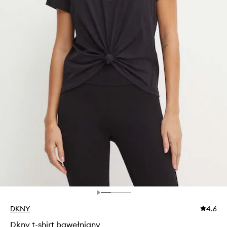
DKNY
4.6
Dkny t-shirt bawełniany