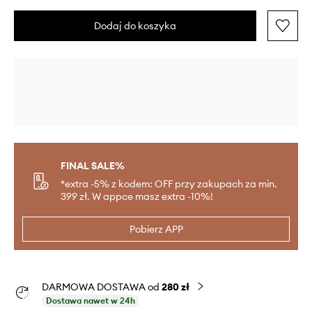
Dodaj do koszyka
FINAL SALE%
*extra -5% z kodem: OFF przy zakupach za min.
399 zł. W appce masz extra -10%!
Pobierz APP
DARMOWA DOSTAWA od
280 zł
Dostawa nawet w 24h