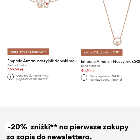
extra -5% z kodem: OFF*
extra -5% z kodem: OFF*
Emporio Armani naszyjnik damski mosiężny z cyrkonią Sentimental
Cena aktualna:
Cena aktualna:
399,99 zł
419,99 zł
Cena regularna:
489,99 zł
Cena regularna:
589,99 zł
Najniższa cena:
439,99 zł
Najniższa cena:
439,99 zł
-20%
zniżki** na pierwsze zakupy
za zapis do newslettera.