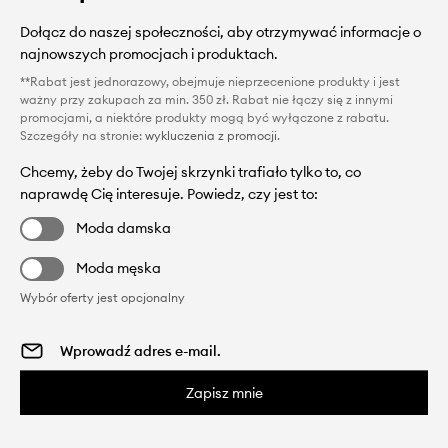
Dołącz do naszej społeczności, aby otrzymywać informacje o
najnowszych promocjach i produktach.
**Rabat jest jednorazowy, obejmuje nieprzecenione produkty i jest
ważny przy zakupach za min. 350 zł. Rabat nie łączy się z innymi
promocjami, a niektóre produkty mogą być wyłączone z rabatu.
Szczegóły na stronie:
wykluczenia z promocji
.
Chcemy, żeby do Twojej skrzynki trafiało tylko to, co
naprawdę Cię interesuje. Powiedz, czy jest to:
Moda damska
Moda męska
Wybór oferty jest opcjonalny
Zapisz mnie