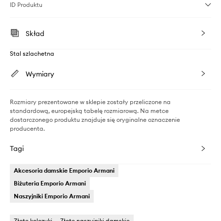
ID Produktu
Skład
Stal szlachetna
Wymiary
Rozmiary prezentowane w sklepie zostały przeliczone na
standardową, europejską tabelę rozmiarową. Na metce
dostarczonego produktu znajduje się oryginalne oznaczenie
producenta.
Tagi
Akcesoria damskie Emporio Armani
Biżuteria Emporio Armani
Naszyjniki Emporio Armani
Złote kolczyki
Złote naszyjniki damskie