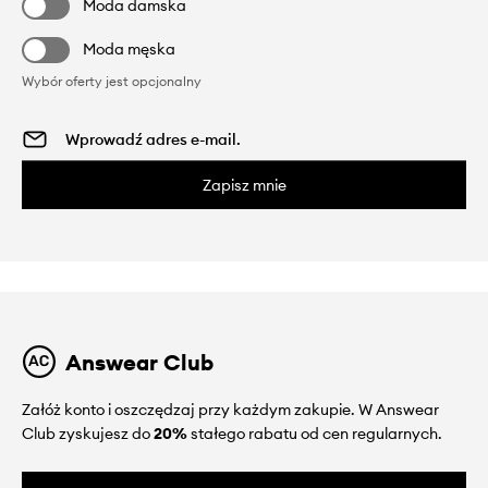
Moda damska
Moda męska
Wybór oferty jest opcjonalny
Zapisz mnie
Answear Club
Załóż konto i oszczędzaj przy każdym zakupie. W Answear
Club zyskujesz do
20%
stałego rabatu od cen regularnych.