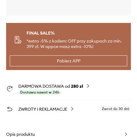
FINAL SALE%
*extra -5% z kodem: OFF przy zakupach za min.
399 zł. W appce masz extra -10%!
Pobierz APP
DARMOWA DOSTAWA od
280 zł
Dostawa nawet w 24h
ZWROTY I REKLAMACJE
Zwrot do 30 dni
Opis produktu