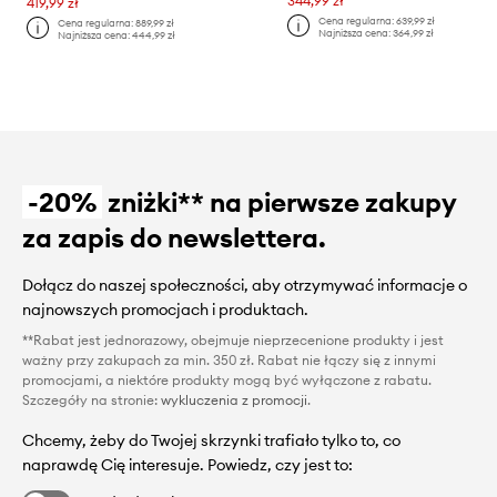
344,99 zł
419,99 zł
Cena regularna:
639,99 zł
Cena regularna:
889,99 zł
Najniższa cena:
364,99 zł
Najniższa cena:
444,99 zł
-20%
zniżki** na pierwsze zakupy
za zapis do newslettera.
Dołącz do naszej społeczności, aby otrzymywać informacje o
najnowszych promocjach i produktach.
**Rabat jest jednorazowy, obejmuje nieprzecenione produkty i jest
ważny przy zakupach za min. 350 zł. Rabat nie łączy się z innymi
promocjami, a niektóre produkty mogą być wyłączone z rabatu.
Szczegóły na stronie:
wykluczenia z promocji
.
Chcemy, żeby do Twojej skrzynki trafiało tylko to, co
naprawdę Cię interesuje. Powiedz, czy jest to: