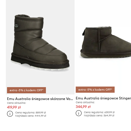
extra -5% z kodem: OFF*
extra -5% z kodem: OFF*
Emu Australia śniegowce skórzane Valerie 2.0
Cena aktualna:
Cena aktualna:
344,99 zł
419,99 zł
Cena regularna:
639,99 zł
Cena regularna:
889,99 zł
Najniższa cena:
364,99 zł
Najniższa cena:
444,99 zł