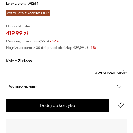
kolor zielony W12641
extra -5% z kodem: OFF*
Cena aktualna:
419,99 zł
Cena regularna:
889,99 zł
-52%
Najniższa cena z 30 dni przed obniżką:
439,99 zł
 -4%
Kolor:
zielony
Tabela rozmiarów
Wybierz rozmiar
Dodaj do koszyka