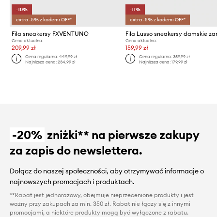
-10%
-11%
extra -5% z kodem: OFF*
extra -5% z kodem: OFF*
Fila sneakersy FXVENTUNO
Cena aktualna:
Cena aktualna:
209,99 zł
159,99 zł
Cena regularna:
449,99 zł
Cena regularna:
359,99 zł
Najniższa cena:
234,99 zł
Najniższa cena:
179,99 zł
-20%
zniżki** na pierwsze zakupy
za zapis do newslettera.
Dołącz do naszej społeczności, aby otrzymywać informacje o
najnowszych promocjach i produktach.
**Rabat jest jednorazowy, obejmuje nieprzecenione produkty i jest
ważny przy zakupach za min. 350 zł. Rabat nie łączy się z innymi
promocjami, a niektóre produkty mogą być wyłączone z rabatu.