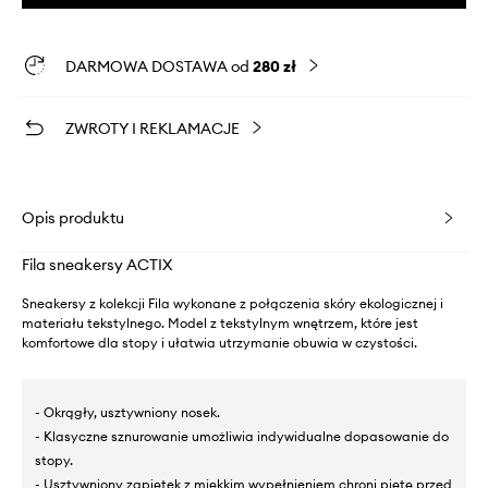
DARMOWA DOSTAWA od
280 zł
ZWROTY I REKLAMACJE
Opis produktu
Fila sneakersy ACTIX
Sneakersy z kolekcji Fila wykonane z połączenia skóry ekologicznej i
materiału tekstylnego. Model z tekstylnym wnętrzem, które jest
komfortowe dla stopy i ułatwia utrzymanie obuwia w czystości.
- Okrągły, usztywniony nosek.
- Klasyczne sznurowanie umożliwia indywidualne dopasowanie do
stopy.
- Usztywniony zapiętek z miękkim wypełnieniem chroni piętę przed