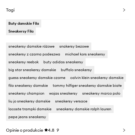
Tagi
Buty damskie Fila
Sneakersy Fila
sneakersy damskie różowe
snakersy bezowe
sneakersy z czarna podeszwa
michael kors sneakersy
sneakersy reebok
buty adidas sneakersy
big star sneakersy damskie
buffalo sneakersy
guess sneakersy damskie czarne
calvin klein sneakersy damskie
fila sneakersy damskie
tommy hilfiger sneakersy damskie białe
sneakersy champion
wojas sneakersy
sneakersy marco polo
liu jo sneakersy damskie
sneakersy versace
lacoste trampki damskie
sneakersy damskie ralph lauren
pepe jeans sneakersy
Opinie o produkcie
4.8
9