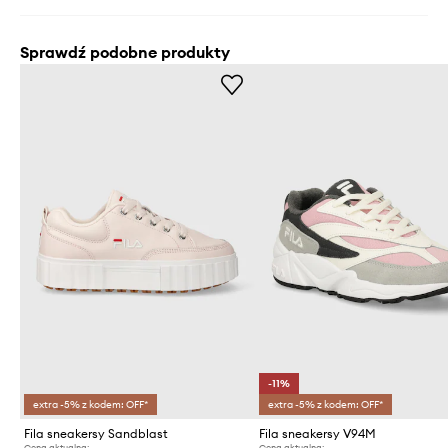
Sprawdź podobne produkty
-11%
extra -5% z kodem: OFF*
extra -5% z kodem: OFF*
Fila sneakersy Sandblast
Fila sneakersy V94M
Cena aktualna:
Cena aktualna: