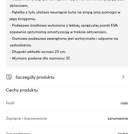
obtarciem.
- Pętelka z tyłu ułatwia wsunięcie buta na stopę oraz pomaga w
jego ściąganiu.
- Podeszwa środkowa wykonana z lekkiej, sprężystej pianki EVA
zapewnia optymalną amortyzację w trakcie aktywności.
- Gumowa podeszwa zewnętrzna jest wytrzymała i odporna na
uszkodzenia.
- Długość wkładki wynosi: 23 cm.
- Wymiary podane dla rozmiaru: 37.
Szczegóły produktu
Cechy produktu
Profil
niski
Zapięcie i dopasowanie
sznurowane
Typ podeszwy
gruba