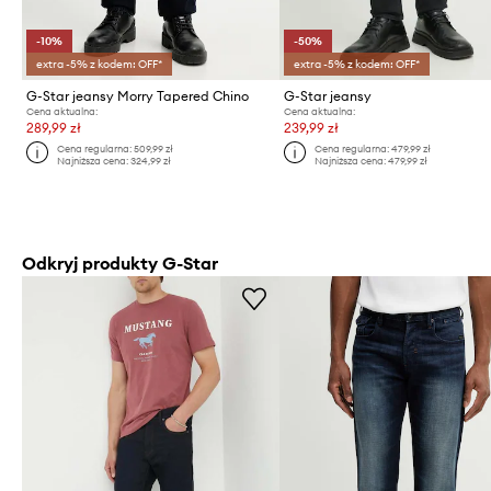
-10%
-50%
extra -5% z kodem: OFF*
extra -5% z kodem: OFF*
G-Star jeansy Morry Tapered Chino
G-Star jeansy
Cena aktualna:
Cena aktualna:
289,99 zł
239,99 zł
Cena regularna:
509,99 zł
Cena regularna:
479,99 zł
Najniższa cena:
324,99 zł
Najniższa cena:
479,99 zł
Odkryj produkty G-Star