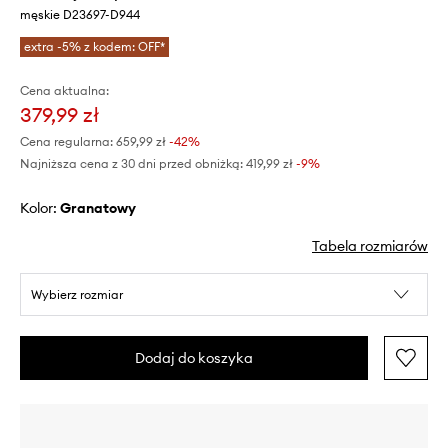
męskie D23697-D944
extra -5% z kodem: OFF*
Cena aktualna:
379,99 zł
Cena regularna:
659,99 zł
-42%
Najniższa cena z 30 dni przed obniżką:
419,99 zł
 -9%
Kolor:
granatowy
Tabela rozmiarów
Wybierz rozmiar
Dodaj do koszyka