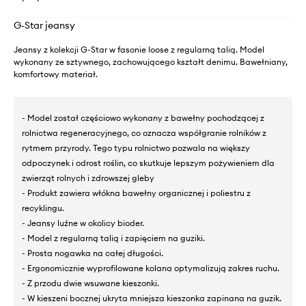
G-Star jeansy
Jeansy z kolekcji G-Star w fasonie loose z regularną talią. Model
wykonany ze sztywnego, zachowującego kształt denimu. Bawełniany,
komfortowy materiał.
- Model został częściowo wykonany z bawełny pochodzącej z
rolnictwa regeneracyjnego, co oznacza współgranie rolników z
rytmem przyrody. Tego typu rolnictwo pozwala na większy
odpoczynek i odrost roślin, co skutkuje lepszym pożywieniem dla
zwierząt rolnych i zdrowszej gleby
- Produkt zawiera włókna bawełny organicznej i poliestru z
recyklingu.
- Jeansy luźne w okolicy bioder.
- Model z regularną talią i zapięciem na guziki.
- Prosta nogawka na całej długości.
- Ergonomicznie wyprofilowane kolana optymalizują zakres ruchu.
- Z przodu dwie wsuwane kieszonki.
- W kieszeni bocznej ukryta mniejsza kieszonka zapinana na guzik.