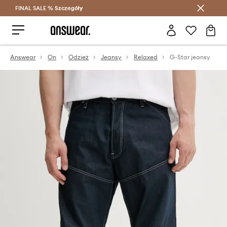
FINAL SALE %
Szczegóły
Oszczędzaj z Answear Club >
Answear
On
Odzież
Jeansy
Relaxed
G-Star jeansy