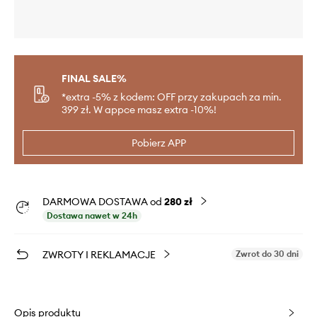
FINAL SALE%
*extra -5% z kodem: OFF przy zakupach za min.
399 zł. W appce masz extra -10%!
Pobierz APP
DARMOWA DOSTAWA od
280 zł
Dostawa nawet w 24h
ZWROTY I REKLAMACJE
Zwrot do 30 dni
Opis produktu