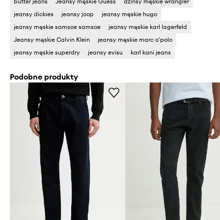
butter jeans
Jeansy męskie Guess
dżinsy męskie wrangler
jeansy dickies
jeansy joop
jeansy męskie hugo
jeansy męskie samsoe samsoe
jeansy męskie karl lagerfeld
Jeansy męskie Calvin Klein
jeansy męskie marc o'polo
jeansy męskie superdry
jeansy evisu
karl kani jeans
Podobne produkty