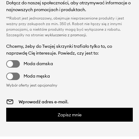
Dołącz do naszej społeczności, aby otrzymywać informacje o
najnowszych promocjach i produktach.
**Rabat jest jednorazowy, obejmuje nieprzecenione produkty i jest
ważny przy zakupach za min. 350 zł. Rabat nie łączy się z innymi
promocjami, a niektóre produkty mogą być wyłączone z rabatu.
Szczegóły na stronie:
wykluczenia z promocji
.
Chcemy, żeby do Twojej skrzynki trafiało tylko to, co
naprawdę Cię interesuje. Powiedz, czy jest to:
Moda damska
Moda męska
Wybór oferty jest opcjonalny
Zapisz mnie