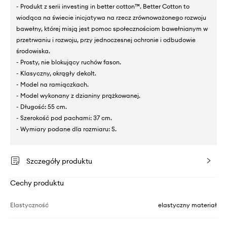
- Produkt z serii investing in better cotton™. Better Cotton to
wiodąca na świecie inicjatywa na rzecz zrównoważonego rozwoju
bawełny, której misją jest pomoc społecznościom bawełnianym w
przetrwaniu i rozwoju, przy jednoczesnej ochronie i odbudowie
środowiska.
- Prosty, nie blokujący ruchów fason.
- Klasyczny, okrągły dekolt.
- Model na ramiączkach.
- Model wykonany z dzianiny prążkowanej.
- Długość: 55 cm.
- Szerokość pod pachami: 37 cm.
- Wymiary podane dla rozmiaru: S.
Szczegóły produktu
Cechy produktu
Elastyczność
elastyczny materiał