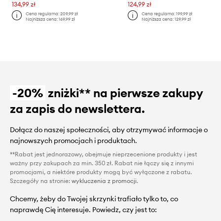
134,99 zł
124,99 zł
Cena regularna:
209,99 zł
Cena regularna:
199,99 zł
Najniższa cena:
169,99 zł
Najniższa cena:
129,99 zł
-20%
zniżki** na pierwsze zakupy
za zapis do newslettera.
Dołącz do naszej społeczności, aby otrzymywać informacje o
najnowszych promocjach i produktach.
**Rabat jest jednorazowy, obejmuje nieprzecenione produkty i jest
ważny przy zakupach za min. 350 zł. Rabat nie łączy się z innymi
promocjami, a niektóre produkty mogą być wyłączone z rabatu.
Szczegóły na stronie:
wykluczenia z promocji
.
Chcemy, żeby do Twojej skrzynki trafiało tylko to, co
naprawdę Cię interesuje. Powiedz, czy jest to: