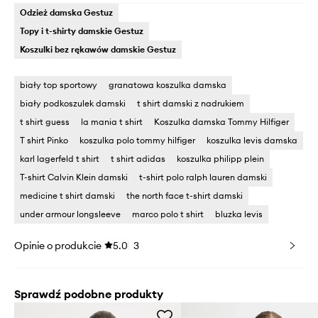
Odzież damska Gestuz
Topy i t-shirty damskie Gestuz
Koszulki bez rękawów damskie Gestuz
biały top sportowy
granatowa koszulka damska
biały podkoszulek damski
t shirt damski z nadrukiem
t shirt guess
la mania t shirt
Koszulka damska Tommy Hilfiger
T shirt Pinko
koszulka polo tommy hilfiger
koszulka levis damska
karl lagerfeld t shirt
t shirt adidas
koszulka philipp plein
T-shirt Calvin Klein damski
t-shirt polo ralph lauren damski
medicine t shirt damski
the north face t-shirt damski
under armour longsleeve
marco polo t shirt
bluzka levis
Opinie o produkcie
5.0
3
Sprawdź podobne produkty