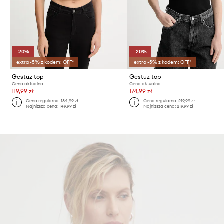
-20%
-20%
extra -5% z kodem: OFF*
extra -5% z kodem: OFF*
Gestuz top
Gestuz top
Cena aktualna:
Cena aktualna:
119,99 zł
174,99 zł
Cena regularna:
184,99 zł
Cena regularna:
219,99 zł
Najniższa cena:
149,99 zł
Najniższa cena:
219,99 zł