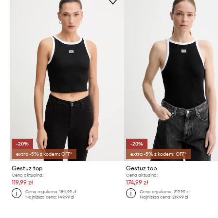
-20%
-20%
extra -5% z kodem: OFF*
extra -5% z kodem: OFF*
Gestuz top
Gestuz top
Cena aktualna:
Cena aktualna:
119,99 zł
174,99 zł
Cena regularna:
184,99 zł
Cena regularna:
219,99 zł
Najniższa cena:
149,99 zł
Najniższa cena:
219,99 zł