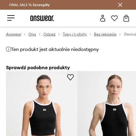
FINAL SALE %
Szczegóły
Oszczędzaj z Answear Club >
Answear
Ona
Odzież
Topy i t-shirty
Bez rękawów
Gestuz
Ten produkt jest aktualnie niedostępny
Sprawdź podobne produkty