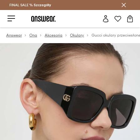
FINAL SALE %
Szczegóły
Oszczędzaj z Answear Club >
Answear
Ona
Akcesoria
Okulary
Gucci okulary przeciwsłon