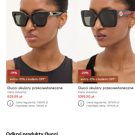
-19%
-20%
extra -10% z kodem: OFF*
extra -5% z kodem: OFF*
Gucci okulary przeciwsłoneczne
Gucci okulary przeciwsłoneczne
Cena aktualna:
Cena aktualna:
929,99 zł
1099,90 zł
Cena regularna:
1159,90 zł
Cena regularna:
1379,90 zł
Najniższa cena:
1159,90 zł
Najniższa cena:
1379,90 zł
Odkryj produkty Gucci