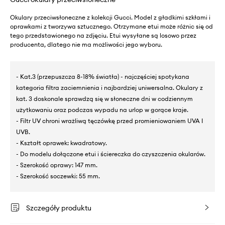
Okulary przeciwsłoneczne z kolekcji Gucci. Model z gładkimi szkłami i
oprawkami z tworzywa sztucznego. Otrzymane etui może różnic się od
tego przedstawionego na zdjęciu. Etui wysyłane są losowo przez
producenta, dlatego nie ma możliwości jego wyboru.
- Kat.3 (przepuszcza 8-18% światła) - najczęściej spotykana
kategoria filtra zaciemnienia i najbardziej uniwersalna. Okulary z
kat. 3 doskonale sprawdzą się w słoneczne dni w codziennym
użytkowaniu oraz podczas wypadu na urlop w gorące kraje.
- Filtr UV chroni wrażliwą tęczówkę przed promieniowaniem UVA I
UVB.
- Kształt oprawek: kwadratowy.
- Do modelu dołączone etui i ściereczka do czyszczenia okularów.
- Szerokość oprawy: 147 mm.
- Szerokość soczewki: 55 mm.
Szczegóły produktu