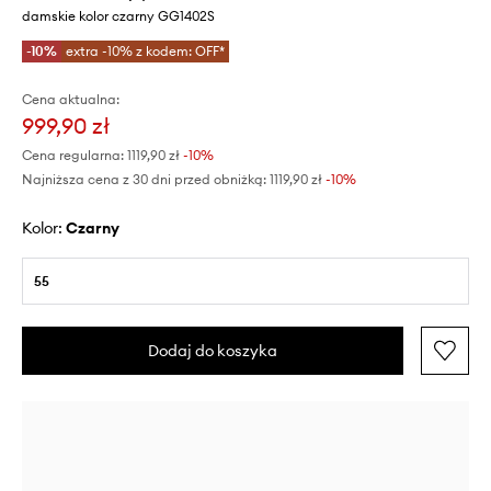
damskie kolor czarny GG1402S
-10%
extra -10% z kodem: OFF*
Cena aktualna:
999,90 zł
Cena regularna:
1119,90 zł
-10%
Najniższa cena z 30 dni przed obniżką:
1119,90 zł
 -10%
Kolor:
czarny
55
Dodaj do koszyka