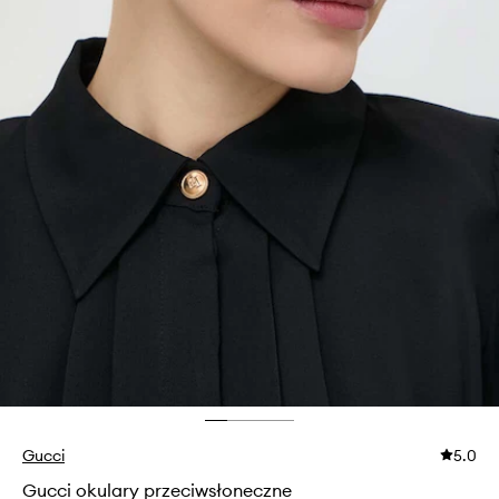
Gucci
5.0
Gucci okulary przeciwsłoneczne