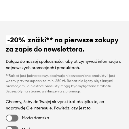
-20%
zniżki** na pierwsze zakupy
za zapis do newslettera.
Dołącz do naszej społeczności, aby otrzymywać informacje o
najnowszych promocjach i produktach.
**Rabat jest jednorazowy, obejmuje nieprzecenione produkty i jest
ważny przy zakupach za min. 350 zł. Rabat nie łączy się z innymi
promocjami, a niektóre produkty mogą być wyłączone z rabatu.
Szczegóły na stronie:
wykluczenia z promocji
.
Chcemy, żeby do Twojej skrzynki trafiało tylko to, co
naprawdę Cię interesuje. Powiedz, czy jest to:
Moda damska