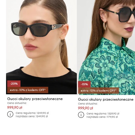
-20%
-15%
extra -10% z kodem: OFF*
extra -10% z kodem: OFF*
Gucci okulary przeciwsłoneczne
Gucci okulary przeciwsłoneczne
Cena aktualna:
Cena aktualna:
999,90 zł
999,90 zł
Cena regularna:
1249,90 zł
Cena regularna:
1329,90 zł
Najniższa cena:
1249,90 zł
Najniższa cena:
1179,90 zł