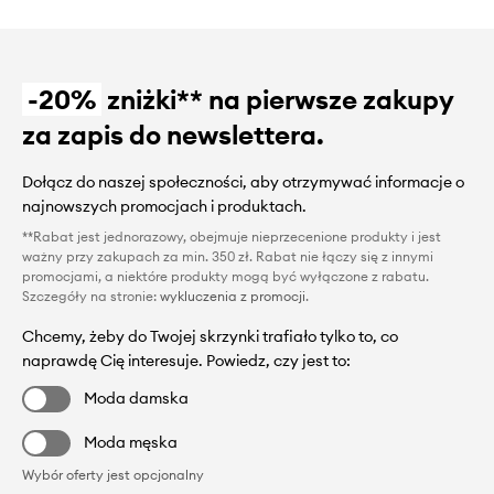
-20%
zniżki** na pierwsze zakupy
za zapis do newslettera.
Dołącz do naszej społeczności, aby otrzymywać informacje o
najnowszych promocjach i produktach.
**Rabat jest jednorazowy, obejmuje nieprzecenione produkty i jest
ważny przy zakupach za min. 350 zł. Rabat nie łączy się z innymi
promocjami, a niektóre produkty mogą być wyłączone z rabatu.
Szczegóły na stronie:
wykluczenia z promocji
.
Chcemy, żeby do Twojej skrzynki trafiało tylko to, co
naprawdę Cię interesuje. Powiedz, czy jest to:
Moda damska
Moda męska
Wybór oferty jest opcjonalny