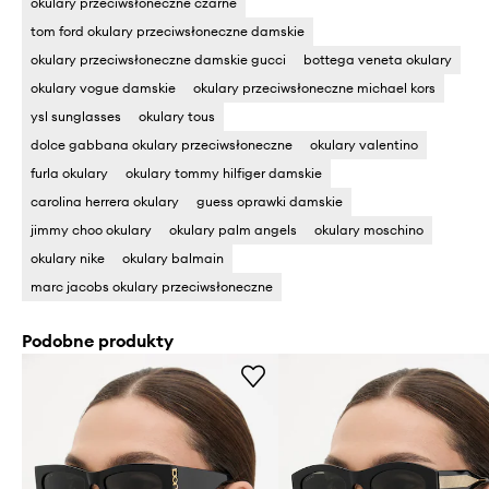
okulary przeciwsłoneczne czarne
tom ford okulary przeciwsłoneczne damskie
okulary przeciwsłoneczne damskie gucci
bottega veneta okulary
okulary vogue damskie
okulary przeciwsłoneczne michael kors
ysl sunglasses
okulary tous
dolce gabbana okulary przeciwsłoneczne
okulary valentino
furla okulary
okulary tommy hilfiger damskie
carolina herrera okulary
guess oprawki damskie
jimmy choo okulary
okulary palm angels
okulary moschino
okulary nike
okulary balmain
marc jacobs okulary przeciwsłoneczne
Podobne produkty