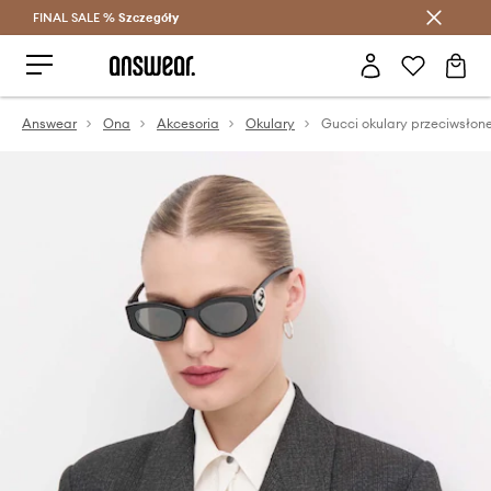
FINAL SALE %
Szczegóły
Oszczędzaj z Answear Club >
Answear
Ona
Akcesoria
Okulary
Gucci okulary przeciwsłon