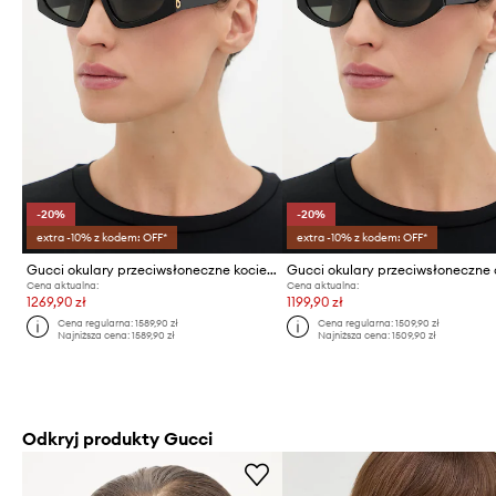
-20%
-20%
extra -10% z kodem: OFF*
extra -10% z kodem: OFF*
Gucci okulary przeciwsłoneczne kocie oczy damskie
Cena aktualna:
Cena aktualna:
1269,90 zł
1199,90 zł
Cena regularna:
1589,90 zł
Cena regularna:
1509,90 zł
Najniższa cena:
1589,90 zł
Najniższa cena:
1509,90 zł
Odkryj produkty Gucci