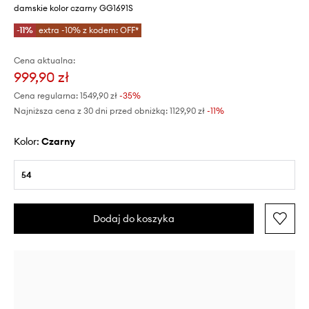
damskie kolor czarny GG1691S
-11%
extra -10% z kodem: OFF*
Cena aktualna:
999,90 zł
Cena regularna:
1549,90 zł
-35%
Najniższa cena z 30 dni przed obniżką:
1129,90 zł
 -11%
Kolor:
czarny
54
Dodaj do koszyka