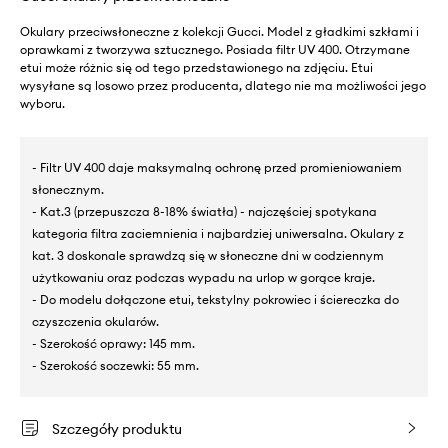
Okulary przeciwsłoneczne z kolekcji Gucci. Model z gładkimi szkłami i
oprawkami z tworzywa sztucznego. Posiada filtr UV 400. Otrzymane
etui może różnic się od tego przedstawionego na zdjęciu. Etui
wysyłane są losowo przez producenta, dlatego nie ma możliwości jego
wyboru.
- Filtr UV 400 daje maksymalną ochronę przed promieniowaniem
słonecznym.
- Kat.3 (przepuszcza 8-18% światła) - najczęściej spotykana
kategoria filtra zaciemnienia i najbardziej uniwersalna. Okulary z
kat. 3 doskonale sprawdzą się w słoneczne dni w codziennym
użytkowaniu oraz podczas wypadu na urlop w gorące kraje.
- Do modelu dołączone etui, tekstylny pokrowiec i ściereczka do
czyszczenia okularów.
- Szerokość oprawy: 145 mm.
- Szerokość soczewki: 55 mm.
Szczegóły produktu