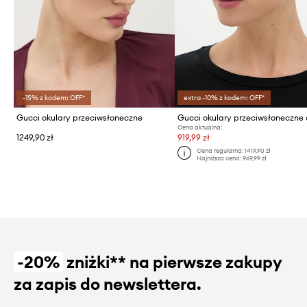
-15% z kodem: OFF*
extra -10% z kodem: OFF*
Gucci okulary przeciwsłoneczne
Cena aktualna:
1249,90 zł
919,99 zł
Cena regularna:
1419,90 zł
Najniższa cena:
969,99 zł
-20%
zniżki** na pierwsze zakupy
za zapis do newslettera.