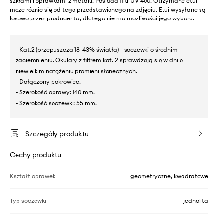
szkłami i oprawkami z metalu. Posiada filtr UV 400. Otrzymane etui
może różnic się od tego przedstawionego na zdjęciu. Etui wysyłane są
losowo przez producenta, dlatego nie ma możliwości jego wyboru.
- Kat.2 (przepuszcza 18-43% światła) - soczewki o średnim
zaciemnieniu. Okulary z filtrem kat. 2 sprawdzają się w dni o
niewielkim natężeniu promieni słonecznych.
- Dołączony pokrowiec.
- Szerokość oprawy: 140 mm.
- Szerokość soczewki: 55 mm.
Szczegóły produktu
Cechy produktu
Kształt oprawek
geometryczne, kwadratowe
Typ soczewki
jednolita