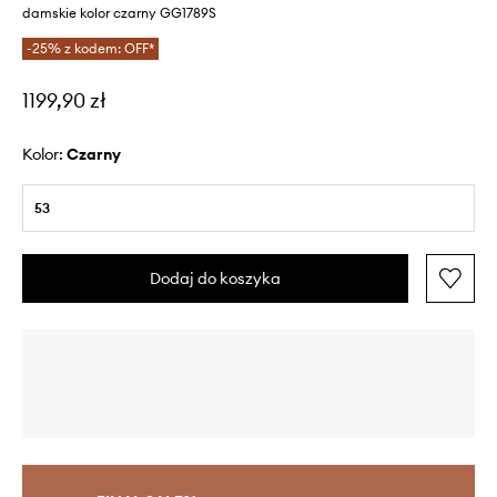
damskie kolor czarny GG1789S
-25% z kodem: OFF*
1199,90 zł
Kolor:
czarny
53
Dodaj do koszyka