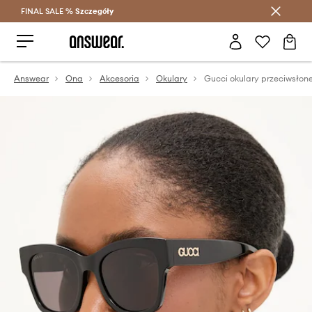
FINAL SALE %
Szczegóły
Oszczędzaj z Answear Club >
Answear
Ona
Akcesoria
Okulary
Gucci okulary przeciwsłon