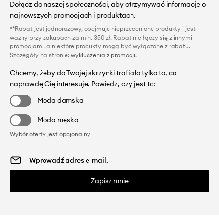
Dołącz do naszej społeczności, aby otrzymywać informacje o
najnowszych promocjach i produktach.
**Rabat jest jednorazowy, obejmuje nieprzecenione produkty i jest
ważny przy zakupach za min. 350 zł. Rabat nie łączy się z innymi
promocjami, a niektóre produkty mogą być wyłączone z rabatu.
Szczegóły na stronie:
wykluczenia z promocji
.
Chcemy, żeby do Twojej skrzynki trafiało tylko to, co
naprawdę Cię interesuje. Powiedz, czy jest to:
Moda damska
Moda męska
Wybór oferty jest opcjonalny
Zapisz mnie