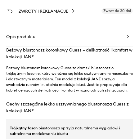
ZWROTY I REKLAMACJE
Zwrot do 30 dni
Opis produktu
Beżowy biustonosz koronkowy Guess – delikatność i komfort w
kolekcji JANE
Beżowy biustonosz koronkowy Guess to damski biustonosz o
trójkątnym fasonie, który wyróżnia się lekko usztywnianymi miseczkami
i elastycznym materiałem. Ten model z kolekcji JANE sprzyja
swobodzie ruchów i subtelnie modeluje biust. Jest to propozycja dla
kobiet ceniących delikatność i komfort w różnorodnych stylizacjach.
Cechy szczególne lekko usztywnianego biustonosza Guess z
kolekcji JANE
Trójkątny fason
biustonosza sprzyja naturalnemu wyglądowi i
subtelnemu modelowaniu biustu