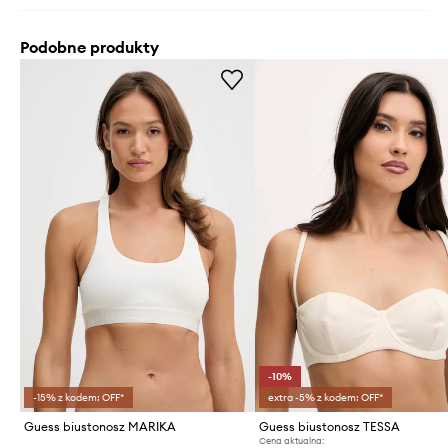
Podobne produkty
-10%
-15% z kodem: OFF*
extra -5% z kodem: OFF*
Guess biustonosz MARIKA
Guess biustonosz TESSA
Cena aktualna: