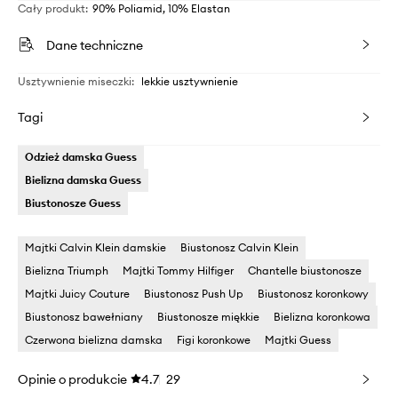
Cały produkt
:
90% Poliamid, 10% Elastan
Dane techniczne
Usztywnienie miseczki
:
lekkie usztywnienie
Tagi
Odzież damska Guess
Bielizna damska Guess
Biustonosze Guess
Majtki Calvin Klein damskie
Biustonosz Calvin Klein
Bielizna Triumph
Majtki Tommy Hilfiger
Chantelle biustonosze
Majtki Juicy Couture
Biustonosz Push Up
Biustonosz koronkowy
Biustonosz bawełniany
Biustonosze miękkie
Bielizna koronkowa
Czerwona bielizna damska
Figi koronkowe
Majtki Guess
Opinie o produkcie
4.7
29