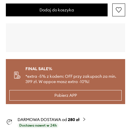
Dodaj do koszyka
FINAL SALE%
*extra -5% z kodem: OFF przy zakupach za min.
399 zł. W appce masz extra -10%!
Pobierz APP
DARMOWA DOSTAWA od
280 zł
Dostawa nawet w 24h