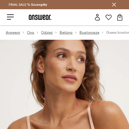
FINAL SALE %
Szczegóły
Oszczędzaj z Answear Club >
Answear
Ona
Odzież
Bielizna
Biustonosze
Guess biusto