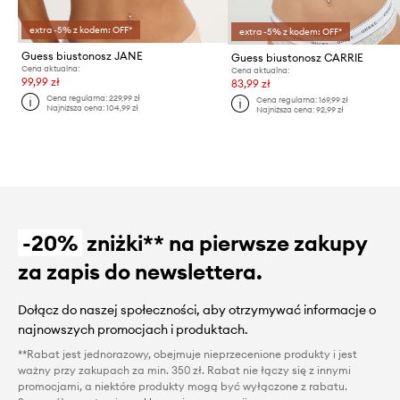
extra -5% z kodem: OFF*
extra -5% z kodem: OFF*
Guess biustonosz JANE
Guess biustonosz CARRIE
Cena aktualna:
Cena aktualna:
99,99 zł
83,99 zł
Cena regularna:
229,99 zł
Cena regularna:
169,99 zł
Najniższa cena:
104,99 zł
Najniższa cena:
92,99 zł
-20%
zniżki** na pierwsze zakupy
za zapis do newslettera.
Dołącz do naszej społeczności, aby otrzymywać informacje o
najnowszych promocjach i produktach.
**Rabat jest jednorazowy, obejmuje nieprzecenione produkty i jest
ważny przy zakupach za min. 350 zł. Rabat nie łączy się z innymi
promocjami, a niektóre produkty mogą być wyłączone z rabatu.